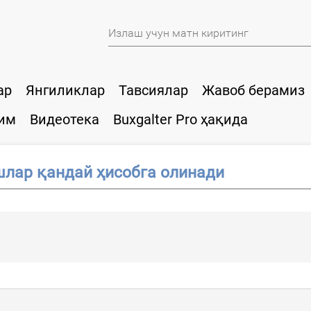
ар
Янгиликлар
Тавсиялар
Жавоб берамиз
им
Видеотека
Buxgalter Pro ҳақида
шлар қандай ҳисобга олинади