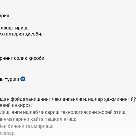
ириш;
аллаштириш;
ухгалтерия ҳисоби:
нинг солиқ ҳисоби.
тиб туриш
.
ридан фойдаланишнинг чекланганлиги, ишлар ҳажмининг й
явий инқироз;
лиш, янги ишлаб чиқариш технологиясини жорий этиш;
линмаларини қайта ташкил этиш;
ёки бинони таъмирлаш;
исалар.