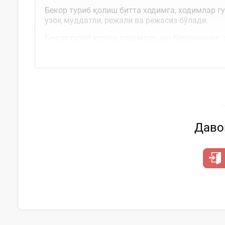
Бекор туриб қолиш битта ходимга, ходимлар гу
узоқ муддатли, режали ва режасиз бўлади.
Бекор туриб қолиш ходимлар, иш берувчининг 
Давом