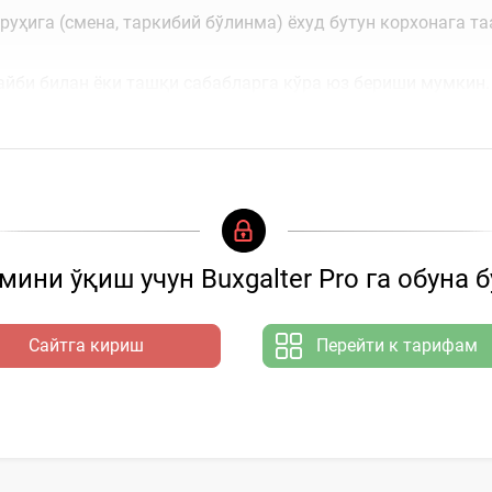
руҳига (смена, таркибий бўлинма) ёхуд бутун корхонага т
айби билан ёки ташқи сабабларга кўра юз бериши мумкин.
ини ўқиш учун Buxgalter Pro га обуна 
Сайтга кириш
Перейти к тарифам