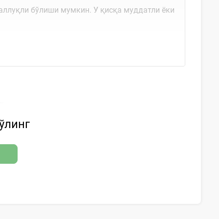
ааллуқли бўлиши мумкин. У қисқа муддатли ёки
бўлинг