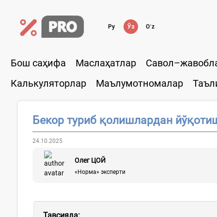
Ру
Ўз
Oʻz
Бош саҳифа
Маслаҳатлар
Савол–жавобл
Калькуляторлар
Маълумотномалар
Таъл
Бекор туриб қолишлардан йўқоти
24.10.2025
Олег ЦОЙ
«Норма» эксперти
Тавсияда: