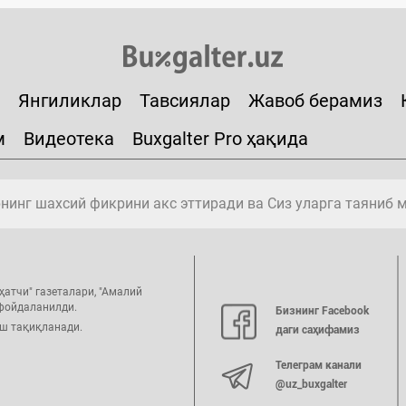
Янгиликлар
Тавсиялар
Жавоб берамиз
м
Видеотека
Buxgalter Pro ҳақида
инг шахсий фикрини акс эттиради ва Сиз уларга таяниб 
ҳатчи" газеталари, "Амалий
 фойдаланилди.
Бизнинг Facebook
иш тақиқланади.
даги саҳифамиз
Телеграм канали
@uz_buxgalter