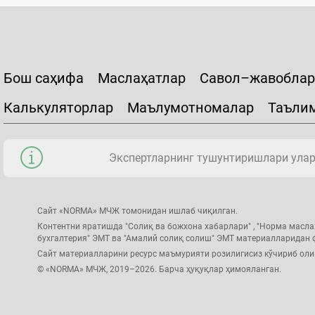
Бош саҳифа
Маслаҳатлар
Савол–жавоблар
Калькуляторлар
Маълумотномалар
Таъли
Экспертларнинг тушунтиришлари уларн
Сайт «NORMA» МЧЖ томонидан ишлаб чиқилган.
Контентни яратишда "Солиқ ва божхона хабарлари" , "Норма масла
бухгалтерия" ЭМТ ва "Амалий солиқ солиш" ЭМТ материалларидан
Сайт материалларини ресурс маъмурияти розилигисиз кўчириб ол
© «NORMA» МЧЖ, 2019–2026. Барча ҳуқуқлар ҳимояланган.