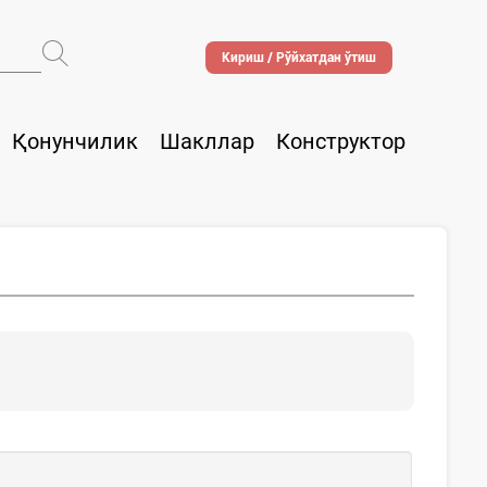
Кириш / Рўйхатдан ўтиш
Қонунчилик
Шакллар
Конструктор