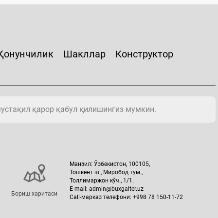
Қонунчилик
Шакллар
Конструктор
мустақил қарор қабул қилишингиз мумкин.
Манзил: Ўзбекистон, 100105,
Тошкент ш., Миробод тум.,
Толлимаржон кўч., 1/1.
E-mail: admin@buxgalter.uz
Бориш харитаси
Call-марказ телефони: +998 78 150-11-72