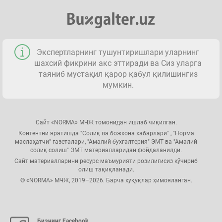
Экспертларнинг тушунтиришлари уларнинг
шахсий фикрини акс эттиради ва Сиз уларга
таяниб мустақил қарор қабул қилишингиз
мумкин.
Сайт «NORMA» МЧЖ томонидан ишлаб чиқилган.
Контентни яратишда "Солиқ ва божхона хабарлари" , "Норма
маслаҳатчи" газеталари, "Амалий бухгалтерия" ЭМТ ва "Амалий
солиқ солиш" ЭМТ материалларидан фойдаланилди.
Сайт материалларини ресурс маъмурияти розилигисиз кўчириб
олиш тақиқланади.
© «NORMA» МЧЖ, 2019–2026. Барча ҳуқуқлар ҳимояланган.
Бизнинг Facebook