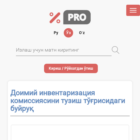
Tog
nav
Ру
Ўз
Oʻz
Кириш / Рўйхатдан ўтиш
Доимий инвентаризация
комиссиясини тузиш тўғрисидаги
буйруқ
Ҳужжатни...