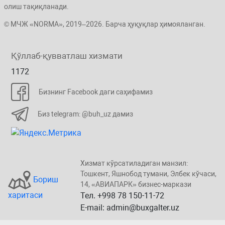
олиш тақиқланади.
© МЧЖ «NORMA», 2019–2026. Барча ҳуқуқлар ҳимояланган.
Қўллаб-қувватлаш хизмати
1172
Бизнинг Facebook даги саҳифамиз
Биз telegram: @buh_uz дамиз
Хизмат кўрсатиладиган манзил:
Тошкент, Яшнобод тумани, Элбeк кўчаси,
Бориш
14, «ABИАПAPК» бизнеc-маркази
харитаси
Тел. +998 78 150-11-72
E-mail: admin@buxgalter.uz