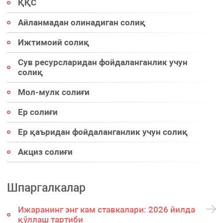
ҚҚС
Айланмадан олинадиган солиқ
Ижтимоий солиқ
Сув ресурсларидан фойдаланганлик учун
солиқ
Мол-мулк солиғи
Ер солиғи
Ер қаъридан фойдаланганлик учун солиқ
Акциз солиғи
Шпаргалкалар
Ижаранинг энг кам ставкалари: 2026 йилда
қўллаш тартиби