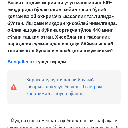
Вазият: ходим жорий ой учун маошининг 50%
миқдорида
бўнак
олган, кейин касал бўлиб
қолган ва ой охиригача «касаллик таътилида»
бўлган. Иш ҳақи миқдори ҳисоблаб чиқилганда,
ойлик иш ҳақи бўйича ортиқча тўлов 440 минг
сўмни ташкил этган. Ҳисобланган «касаллик
варақаси» суммасидан иш ҳақи бўйича ишлаб
топилмаган
бўнак
ни ушлаб қолиш мумкинми?
Buxgalter.uz
тушунтиради:
Керакли тушунтиришни ўтказиб
юбормаслик учун бизнинг
Телеграм-
каналимизга
обуна бўлинг.
– Йўқ, вақтинча меҳнатга қобилиятсизлик нафақаси
суммасидан иш ҳақи бўйича ортиқча тўловни ушлаб