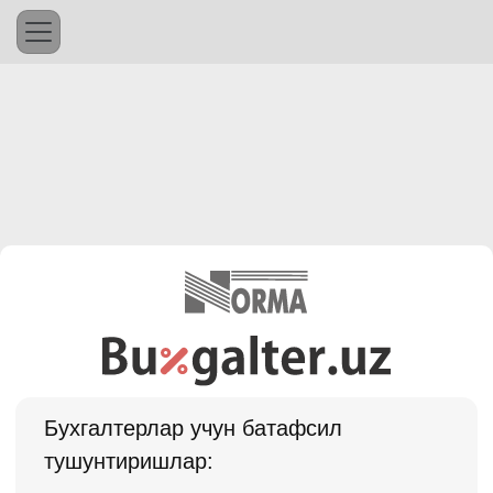
Бухгалтерлар учун батафсил
тушунтиришлар: