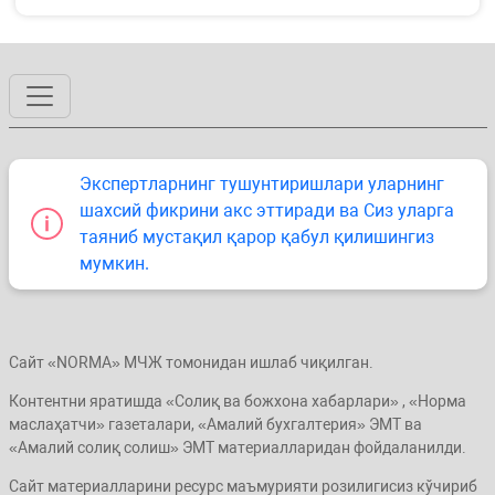
Экспертларнинг тушунтиришлари уларнинг
шахсий фикрини акс эттиради ва Сиз уларга
таяниб мустақил қарор қабул қилишингиз
мумкин.
Сайт «NORMA» МЧЖ томонидан ишлаб чиқилган.
Контентни яратишда «Солиқ ва божхона хабарлари» , «Норма
маслаҳатчи» газеталари, «Амалий бухгалтерия» ЭМТ ва
«Амалий солиқ солиш» ЭМТ материалларидан фойдаланилди.
Сайт материалларини ресурс маъмурияти розилигисиз кўчириб