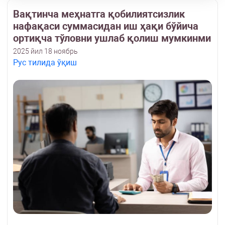
Вақтинча меҳнатга қобилиятсизлик
нафақаси суммасидан иш ҳақи бўйича
ортиқча тўловни ушлаб қолиш мумкинми
2025 йил 18 ноябрь
Рус тилида ўқиш