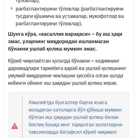
тўловлар);
рағбатлантирувчи тўловлар (рағбатлантирувчи
тусдаги қўшимча ва устамалар, мукофотлар ва
рағбатлантирувчи тўловлар).
Шунга кўра, «касаллик варақаси» − бу иш ҳақи
эмас, уларнинг миқдоридан ишланмаган
бўнакни ушлаб қолиш мумкин эмас.
Кўриб чиқилаётган ҳолатда бўнакни
−
ходимнинг
даромадлари таркибига қараб ва ушлаб қолишнинг
умумий миқдорини чеклашни ҳисобга олган ҳолда
кейинги ойнинг иш ҳақидан ушлаб қолиш керак.
Амалиётда бухгалтер барча юзага
келадиган хатоларга йўл қўйиши мумкин
бўлган иш ҳақидан ушлаб қолиш билан
боғлиқ бошқа кенг тарқалган ҳолатларни
тавсияларда батафсил кўриб чиқамиз: