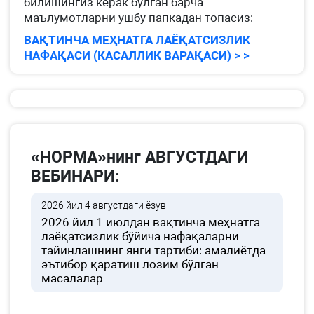
билишингиз керак бўлган барча
маълумотларни ушбу папкадан топасиз:
ВАҚТИНЧА МЕҲНАТГА ЛАЁҚАТСИЗЛИК
НАФАҚАСИ (КАСАЛЛИК ВАРАҚАСИ) > >
«НОРМА»нинг АВГУСТДАГИ
ВЕБИНАРИ:
2026 йил 4 августдаги ёзув
2026 йил 1 июлдан вақтинча меҳнатга
лаёқатсизлик бўйича нафақаларни
тайинлашнинг янги тартиби: амалиётда
эътибор қаратиш лозим бўлган
масалалар