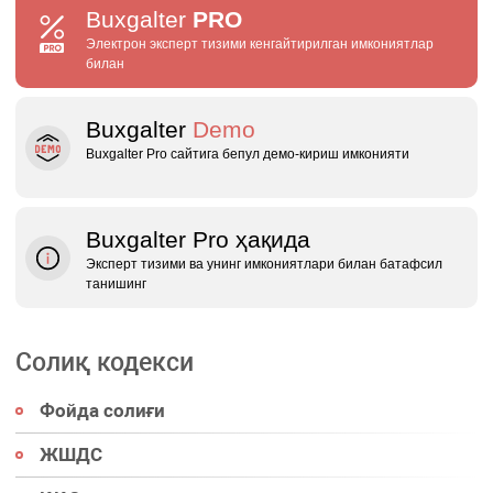
Buxgalter
PRO
Электрон эксперт тизими кенгайтирилган имкониятлар
билан
Buxgalter
Demo
Buxgalter Pro сайтига бепул демо‑кириш имконияти
Buxgalter Pro ҳақида
Эксперт тизими ва унинг имкониятлари билан батафсил
танишинг
Солиқ кодекси
Фойда солиғи
ЖШДС