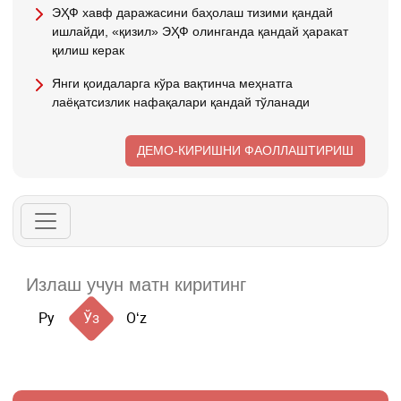
ЭҲФ хавф даражасини баҳолаш тизими қандай
ишлайди, «қизил» ЭҲФ олинганда қандай ҳаракат
қилиш керак
Янги қоидаларга кўра вақтинча меҳнатга
лаёқатсизлик нафақалари қандай тўланади
ДЕМО-КИРИШНИ ФАОЛЛАШТИРИШ
Ру
Ўз
Oʻz