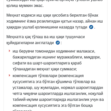
қолиш мумкин эмас.
Меҳнат кодекси иш ҳақи ҳисобига берилган бўнак
ходимнинг ёзма розилигидан қатъи назар, айнан иш
ҳақидан ушлаб қолинишини назарда тутади
.
МК
269-
Меҳнатга ҳақ тўлаш ва иш ҳақи тушунчаси
м.
қуйидагиларни англатади
:
МК
2-
243-
иш берувчи томонидан ходимнинг малакаси,
қ.
м.
бажариладиган ишнинг мураккаблиги, миқдори,
3-
2-
сифати ва шарт-шароитларига қараб
б.
қ.
тўланадиган меҳнат ҳақи суммаси;
компенсация тўловлари (компенсация
хусусиятига эга бўлган қўшимча тўловлар ва
устамалар, шу жумладан, нормал шароитлардан
четга чиқувчи шароитларда ишлаганлик, ноқулай
табиий-иқлим шароитларида ишлаганлик учун ва
компенсация хусусиятига эга бўлган бошқа