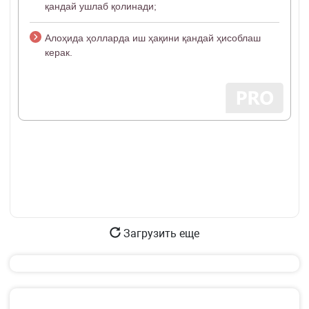
қандай ушлаб қолинади;
Алоҳида ҳолларда иш ҳақини қандай ҳисоблаш
керак.
Загрузить еще