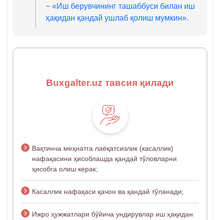
−
«Иш берувчининг ташаббуси билан иш
ҳақидан қандай ушлаб қолиш мумкин».
Buxgalter.uz тавсия қилади
Вақтинча меҳнатга лаёқатсизлик (касаллик)
нафақасини ҳисоблашда қандай тўловларни
ҳисобга олиш керак;
Касаллик нафақаси қачон ва қандай тўланади;
Ижро ҳужжатлари бўйича ундирувлар иш ҳақидан