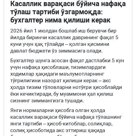
Касаллик варақаси бўйича нафақа
тўлаш тартиби ўзгармоқда:
бухгалтер нима қилиши керак
2026 йил 1 июлдан бошлаб иш берувчи бир
йилда биринчи касаллик даврининг фақат 5
куни учун ҳақ тўлайди – қолган қисмини
давлат бюджети ўз зиммасига олади.
Бухгалтер шунга асосан фақат дастлабки 5 кун
учун нафақа ҳисоблаши, тизимлардаги
ходимлар ҳақидаги маълумотларнинг
тўғрилигини назорат қилиши керак – акс
ҳолда тизим тўловларни нотўғри ҳисоблайди
ёки кечиктиради, бу муаммони ҳал қилиш
сизнинг зиммангизга тушади.
Янги нормаларни ҳисобга олган ҳолда
касаллик варақаси бўйича нафақа тўлашнинг
янги тартиби – ҳисоб-китоблар, солиқлар,
солиқ ҳисоботида акс эттириш ҳақида