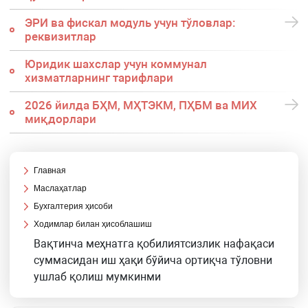
ЭРИ ва фискал модуль учун тўловлар:
реквизитлар
Юридик шахслар учун коммунал
хизматларнинг тарифлари
2026 йилда БҲМ, МҲТЭКМ, ПҲБМ ва МИХ
миқдорлари
Главная
Маслаҳатлар
Бухгалтерия ҳисоби
Ходимлар билан ҳисоблашиш
Вақтинча меҳнатга қобилиятсизлик нафақаси
суммасидан иш ҳақи бўйича ортиқча тўловни
ушлаб қолиш мумкинми