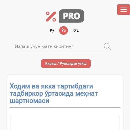
Tog
nav
Ру
Ўз
Oʻz
Кириш / Рўйхатдан ўтиш
Ходим ва якка тартибдаги
тадбиркор ўртасида меҳнат
шартномаси
Ҳужжатни...