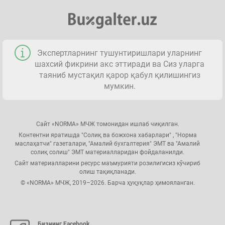
Экспертларнинг тушунтиришлари уларнинг
шахсий фикрини акс эттиради ва Сиз уларга
таяниб мустақил қарор қабул қилишингиз
мумкин.
Сайт «NORMA» МЧЖ томонидан ишлаб чиқилган.
Контентни яратишда "Солиқ ва божхона хабарлари" , "Норма
маслаҳатчи" газеталари, "Амалий бухгалтерия" ЭМТ ва "Амалий
солиқ солиш" ЭМТ материалларидан фойдаланилди.
Сайт материалларини ресурс маъмурияти розилигисиз кўчириб
олиш тақиқланади.
© «NORMA» МЧЖ, 2019–2026. Барча ҳуқуқлар ҳимояланган.
Бизнинг Facebook