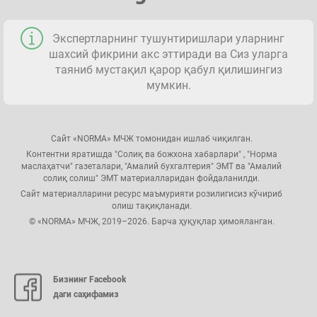
Экспертларнинг тушунтиришлари уларнинг
шахсий фикрини акс эттиради ва Сиз уларга
таяниб мустақил қарор қабул қилишингиз
мумкин.
Сайт «NORMA» МЧЖ томонидан ишлаб чиқилган.
Контентни яратишда "Солиқ ва божхона хабарлари" , "Норма
маслаҳатчи" газеталари, "Амалий бухгалтерия" ЭМТ ва "Амалий
солиқ солиш" ЭМТ материалларидан фойдаланилди.
Сайт материалларини ресурс маъмурияти розилигисиз кўчириб
олиш тақиқланади.
© «NORMA» МЧЖ, 2019–2026. Барча ҳуқуқлар ҳимояланган.
Бизнинг Facebook
даги саҳифамиз