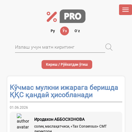
Tog
nav
Ру
Ўз
Oʻz
Кириш / Рўйхатдан ўтиш
Кўчмас мулкни ижарага беришда
ҚҚС қандай ҳисобланади
01.06.2026
Иродахон АББОСХОНОВА
солиқ маслаҳатчиси, «Tax Consensus» СМТ
директори