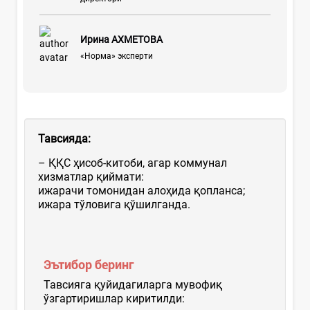
Ирина АХМЕТОВА
«Норма» эксперти
Тавсияда:
– ҚҚС ҳисоб-китоби, агар коммунал
хизматлар қиймати:
ижарачи томонидан алоҳида қопланса;
ижара тўловига қўшилганда.
Эътибор беринг
Тавсияга қуйидагиларга мувофиқ
ўзгартиришлар киритилди: