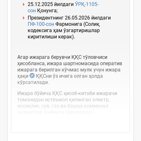
25.12.2025 йилдаги
ЎРҚ-1105-
сон
Қонунга;
Президентнинг 26.05.2026 йилдаги
ПФ-100-сон
Фармонига (Солиқ
кодексига ҳам ўзгартиришлар
киритилиши керак).
Агар ижарага берувчи ҚҚС тўловчиси
ҳисобланса, ижара шартномасида оператив
ижарага берилган кўчмас мулк учун ижара
ҳақи
ҚҚСни ўз ичига олган ҳолда
кўрсатилади.
Ижара бўйича ҚҚС ҳисоб-китоби ижарачи
томонидан истеъмол қилинган электр,
иссиқлик, сув, газ ва бошқа коммунал
хизматлар (кейинги ўринларда –
коммунал...