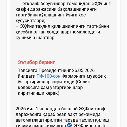
етказиб берувчилар томонидан ЭҲФнинг
хавфи даражасини баҳолашнинг янги
тартибини қўллашнинг ўзига хос
хусусиятлари;
– ЭҲФни таҳлил қилишнинг янги тартибини
ҳисобга олган ҳолда шартномалардаги
қўшимча шартлар.
Эътибор беринг
Тавсияга Президентнинг 26.05.2026
йилдаги
ПФ-100-сон
Фармонига мувофиқ
ўзгартиришлар киритилди (Солиқ
кодексига ҳам ўзгартиришлар
киритилиши керак).
2026 йил 1 январдан бошлаб ЭҲФни хавф
даражасига қараб реал вақт режимида
автоматлаштирилган тарзда таҳлил қилиш
тизими амал қилмоқда
. ЭҲФнинг хавф