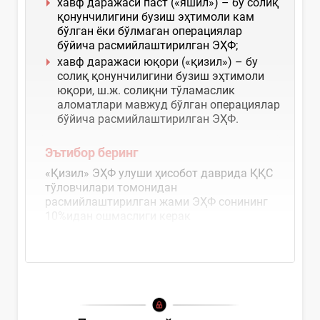
хавф даражаси паст («яшил») – бу солиқ
қонунчилигини бузиш эҳтимоли кам
бўлган ёки бўлмаган операциялар
бўйича расмийлаштирилган ЭҲФ;
хавф даражаси юқори («қизил») – бу
солиқ қонунчилигини бузиш эҳтимоли
юқори, ш.ж. солиқни тўламаслик
аломатлари мавжуд бўлган операциялар
бўйича расмийлаштирилган ЭҲФ.
Эътибор беринг
«Қизил» ЭҲФ улуши ҳисобот даврида ҚҚС
тўловчилари томонидан
расмийлаштирилган жами ЭҲФ сонининг
10%идан ошмаслиги керак