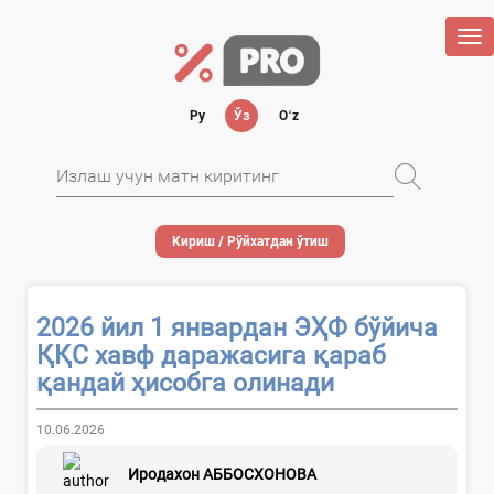
Tog
nav
Ру
Ўз
Oʻz
Кириш / Рўйхатдан ўтиш
2026 йил 1 январдан ЭҲФ бўйича
ҚҚС хавф даражасига қараб
қандай ҳисобга олинади
10.06.2026
Иродахон АББОСХОНОВА