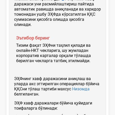
даражаси уни расмийлаштириш пайтида
автоматик равишда аниқланади ва харидор
томонидан ушбу ЭҲФда кўрсатилган ҚҚС
суммасини ҳисобга олишда ҳисобга
олинади.
Эътибор беринг
Тизим фақат ЭҲФни таҳлил қилади ва
онлайн-НКТ чекларига, шу жумладан
корпоратив карталар орқали тўлашда
берилган чекларга татбиқ этилмайди.
ЭҲФнинг хавф даражасини аниқлаш ва
уларда акс эттирилган операциялар бўйича
ҚҚСни тўлаш тартиби махсус
Низомда
белгиланган.
ЭҲФ хавф даражалари бўйича қуйидаги
тоифаларга бўлинади: