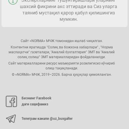
Экспертларнинг тушунтиришлари уларнинг
шахсий фикрини акс эттиради ва Сиз уларга
таяниб мустақил қарор қабул қилишингиз
мумкин.
Сайт «NORMA» МЧЖ томонидан ишлаб чиқилган.
Контентни яратишда "Солиқ ва божхона хабарлари" , "Норма
маслаҳатчи" газеталари, "Амалий бухгалтерия" ЭМТ ва "Амалий
солиқ солиш" ЭМТ материалларидан фойдаланилди.
Сайт материалларини ресурс маъмурияти розилигисиз кўчириб
олиш тақиқланади.
© «NORMA» МЧЖ, 2019–2026. Барча ҳуқуқлар ҳимояланган.
Бизнинг Facebook
даги саҳифамиз
Телеграм канали @uz_buxgalter