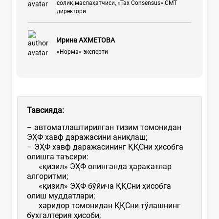
солиқ маслаҳатчиси, «Tax Consensus» СМТ
директори
Ирина АХМЕТОВА
«Норма» эксперти
Тавсияда:
– автоматлаштирилган тизим томонидан
ЭҲФ хавф даражасини аниқлаш;
– ЭҲФ хавф даражасининг ҚҚСни ҳисобга
олишга таъсири:
«қизил» ЭҲФ олинганда ҳаракатлар
алгоритми;
«қизил» ЭҲФ бўйича ҚҚСни ҳисобга
олиш муддатлари;
харидор томонидан ҚҚСни тўлашнинг
бухгалтерия ҳисоби;