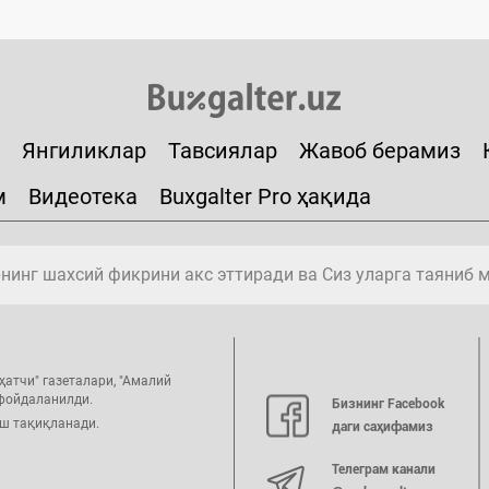
Янгиликлар
Тавсиялар
Жавоб берамиз
м
Видеотека
Buxgalter Pro ҳақида
инг шахсий фикрини акс эттиради ва Сиз уларга таяниб 
ҳатчи" газеталари, "Амалий
 фойдаланилди.
Бизнинг Facebook
иш тақиқланади.
даги саҳифамиз
Телеграм канали