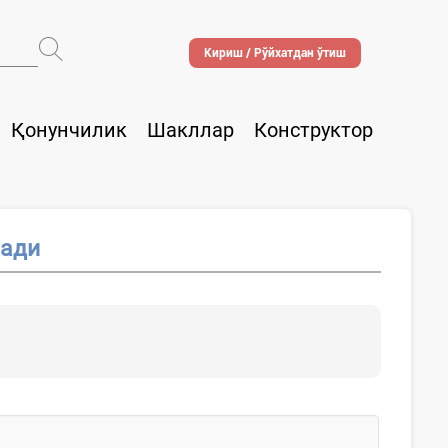
Кириш / Рўйхатдан ўтиш
Қонунчилик
Шакллар
Конструктор
нади