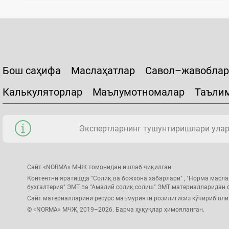
Бош саҳифа
Маслаҳатлар
Савол–жавоблар
Калькуляторлар
Маълумотномалар
Таъли
Экспертларнинг тушунтиришлари уларн
Сайт «NORMA» МЧЖ томонидан ишлаб чиқилган.
Контентни яратишда "Солиқ ва божхона хабарлари" , "Норма масла
бухгалтерия" ЭМТ ва "Амалий солиқ солиш" ЭМТ материалларидан
Сайт материалларини ресурс маъмурияти розилигисиз кўчириб ол
© «NORMA» МЧЖ, 2019–2026. Барча ҳуқуқлар ҳимояланган.