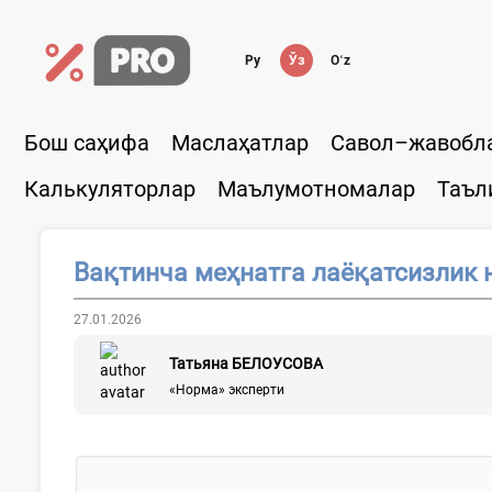
Ру
Ўз
Oʻz
Бош саҳифа
Маслаҳатлар
Савол–жавобл
Калькуляторлар
Маълумотномалар
Таъл
Вақтинча меҳнатга лаёқатсизлик 
27.01.2026
Татьяна БЕЛОУСОВА
«Норма» эксперти