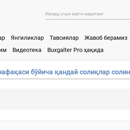
ар
Янгиликлар
Тавсиялар
Жавоб берамиз
им
Видеотека
Buxgalter Pro ҳақида
нафақаси бўйича қандай солиқлар соли