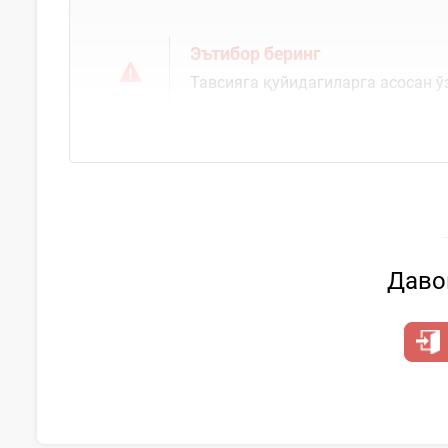
Эътибор беринг
Тавсияга қуйидагиларга асосан ў
Давом