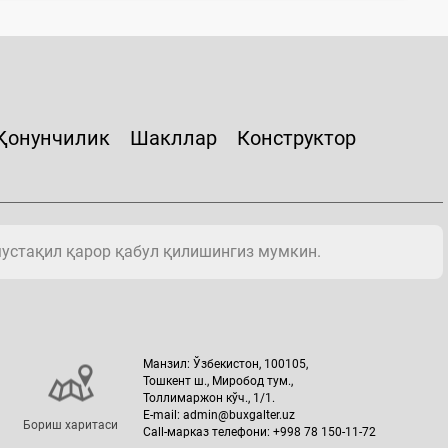
Қонунчилик
Шакллар
Конструктор
мустақил қарор қабул қилишингиз мумкин.
Манзил: Ўзбекистон, 100105,
Тошкент ш., Миробод тум.,
Толлимаржон кўч., 1/1.
E-mail: admin@buxgalter.uz
Бориш харитаси
Call-марказ телефони: +998 78 150-11-72