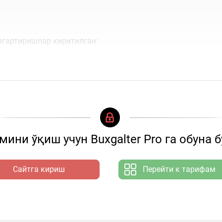
згартиришлар киритилган:
ини ўқиш учун Buxgalter Pro га обуна 
Сайтга кириш
Перейти к тарифам