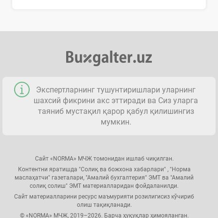
Экспертларнинг тушунтиришлари уларнинг
шахсий фикрини акс эттиради ва Сиз уларга
таяниб мустақил қарор қабул қилишингиз
мумкин.
Сайт «NORMA» МЧЖ томонидан ишлаб чиқилган.
Контентни яратишда "Солиқ ва божхона хабарлари" , "Норма
маслаҳатчи" газеталари, "Амалий бухгалтерия" ЭМТ ва "Амалий
солиқ солиш" ЭМТ материалларидан фойдаланилди.
Сайт материалларини ресурс маъмурияти розилигисиз кўчириб
олиш тақиқланади.
© «NORMA» МЧЖ, 2019–2026. Барча ҳуқуқлар ҳимояланган.