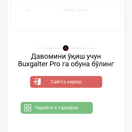
т/р
Шаҳар, туман...
Давомини ўқиш учун
Buxgalter Pro га обуна бўлинг
Сайтга кириш
Перейти к тарифам