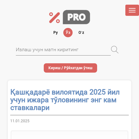
Tog
nav
Ру
Ўз
Oʻz
Кириш / Рўйхатдан ўтиш
Қашқадарё вилоятида 2025 йил
учун ижара тўловининг энг кам
ставкалари
11.01.2025