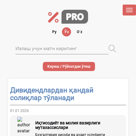
Tog
nav
Ру
Ўз
Oʻz
Кириш / Рўйхатдан ўтиш
Дивидендлардан қандай
солиқлар тўланади
01.01.2026
Иқтисодиёт ва молия вазирлиги
мутахассислари
Бухгалтерия ҳисоби ва аудит услубияти