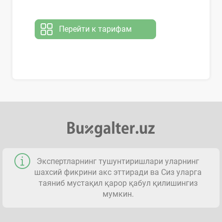
Перейти к тарифам
Экспертларнинг тушунтиришлари уларнинг
шахсий фикрини акс эттиради ва Сиз уларга
таяниб мустақил қарор қабул қилишингиз
мумкин.