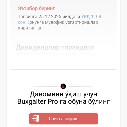
Эътибор беринг
Тавсияга 25.12.2025 йилдаги
ЎРҚ-1108-
сон
Қонунга мувофиқ ўзгартиришлар
киритилган.
Дивидендлар
тарзидаги
даромадларнинг солиқ...
Давомини ўқиш учун
Buxgalter Pro га обуна бўлинг
Сайтга кириш