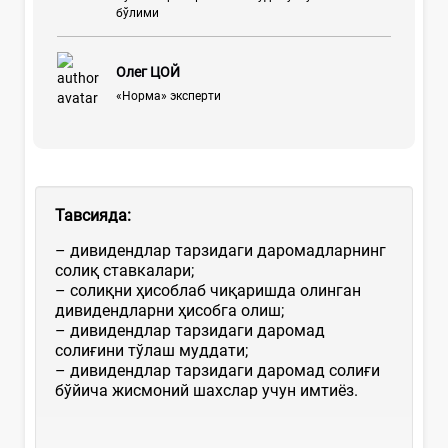
бўлими
Олег ЦОЙ
«Норма» эксперти
Тавсияда:
– дивидендлар тарзидаги даромадларнинг
солиқ ставкалари;
– солиқни ҳисоблаб чиқаришда олинган
дивидендларни ҳисобга олиш;
– дивидендлар тарзидаги даромад
солиғини тўлаш муддати;
– дивидендлар тарзидаги даромад солиғи
бўйича жисмоний шахслар учун имтиёз.