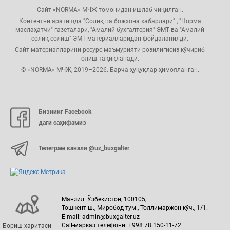
Сайт «NORMA» МЧЖ томонидан ишлаб чиқилган.
Контентни яратишда "Солиқ ва божхона хабарлари" , "Норма
маслаҳатчи" газеталари, "Амалий бухгалтерия" ЭМТ ва "Амалий
солиқ солиш" ЭМТ материалларидан фойдаланилди.
Сайт материалларини ресурс маъмурияти розилигисиз кўчириб
олиш тақиқланади.
© «NORMA» МЧЖ, 2019–2026. Барча ҳуқуқлар ҳимояланган.
Бизнинг Facebook
даги саҳифамиз
Телеграм канали @uz_buxgalter
Манзил: Ўзбекистон, 100105,
Тошкент ш., Миробод тум., Толлимаржон кўч., 1/1.
E-mail: admin@buxgalter.uz
Call-марказ телефони: +998 78 150-11-72
Бориш харитаси