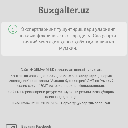
Экспертларнинг тушунтиришлари уларнинг
шахсий фикрини акс эттиради ва Сиз уларга
таяниб мустақил қарор қабул қилишингиз
мумкин.
Сайт «NORMA» МЧЖ томонидан ишлаб чиқилган.
Контентни яратишда "Солиқ ва божхона хабарлари" , "Норма
маслаҳатчи" газеталари, "Амалий бухгалтерия" ЭМТ ва "Амалий
солиқ солиш" ЭМТ материалларидан фойдаланилди.
Сайт материалларини ресурс маъмурияти розилигисиз кўчириб
олиш тақиқланади.
© «NORMA» МЧЖ, 2019–2026. Барча ҳуқуқлар ҳимояланган.
Бизнинг Facebook