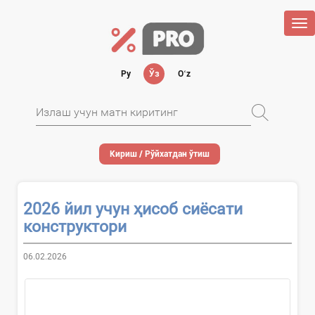
Tog
nav
Ру
Ўз
Oʻz
Кириш / Рўйхатдан ўтиш
2026 йил учун ҳисоб сиёсати
конструктори
06.02.2026
...