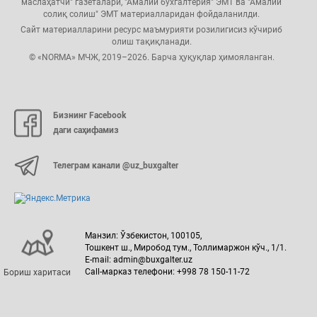
маслаҳатчи" газеталари, "Амалий бухгалтерия" ЭМТ ва "Амалий
солиқ солиш" ЭМТ материалларидан фойдаланилди.
Сайт материалларини ресурс маъмурияти розилигисиз кўчириб
олиш тақиқланади.
© «NORMA» МЧЖ, 2019–2026. Барча ҳуқуқлар ҳимояланган.
Бизнинг Facebook
даги саҳифамиз
Телеграм канали @uz_buxgalter
Манзил: Ўзбекистон, 100105,
Тошкент ш., Миробод тум., Толлимаржон кўч., 1/1.
E-mail: admin@buxgalter.uz
Call-марказ телефони: +998 78 150-11-72
Бориш харитаси