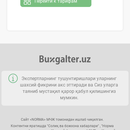
Перейти к тарифам
Экспертларнинг тушунтиришлари уларнинг
шахсий фикрини акс эттиради ва Сиз уларга
таяниб мустақил қарор қабул қилишингиз
мумкин.
Сайт «NORMA» МЧЖ томонидан ишлаб чиқилган.
Контентни яратишда "Солиқ ва божхона хабарлари" , "Норма