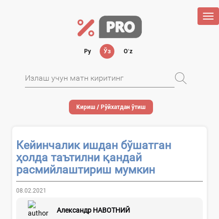
Tog
nav
Ру
Ўз
Oʻz
Кириш / Рўйхатдан ўтиш
Кейинчалик ишдан бўшатган
ҳолда таътилни қандай
расмийлаштириш мумкин
08.02.2021
Александр НАВОТНИЙ