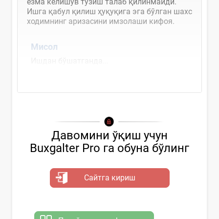
ёзма келишув тузиш талаб қилинмайди.
Ишга қабул қилиш ҳуқуқига эга бўлган шахс
ходимнинг аризасини имзолаши кифоя.
Мисол
Ишдан бўшатганда...
Давомини ўқиш учун
Buxgalter Pro га обуна бўлинг
Сайтга кириш