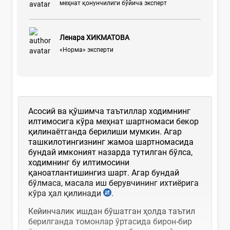
меҳнат қонунчилиги бўйича эксперт
Ленара ХИКМАТОВА
«Норма» эксперти
Асосий ва қўшимча таътиллар ходимнинг
илтимосига кўра меҳнат шартномаси бекор
қилинаётганда берилиши мумкин. Агар
ташкилотингизнинг жамоа шартномасида
бундай имконият назарда тутилган бўлса,
ходимнинг бу илтимосини
қаноатлантишингиз шарт. Агар бундай
бўлмаса, масала иш берувчининг ихтиёрига
кўра ҳал қилинади
.
Кейинчалик ишдан бўшатган ҳолда таътил
берилганда томонлар ўртасида бирон-бир