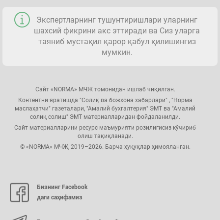
Экспертларнинг тушунтиришлари уларнинг
шахсий фикрини акс эттиради ва Сиз уларга
таяниб мустақил қарор қабул қилишингиз
мумкин.
Сайт «NORMA» МЧЖ томонидан ишлаб чиқилган.
Контентни яратишда "Солиқ ва божхона хабарлари" , "Норма
маслаҳатчи" газеталари, "Амалий бухгалтерия" ЭМТ ва "Амалий
солиқ солиш" ЭМТ материалларидан фойдаланилди.
Сайт материалларини ресурс маъмурияти розилигисиз кўчириб
олиш тақиқланади.
© «NORMA» МЧЖ, 2019–2026. Барча ҳуқуқлар ҳимояланган.
Бизнинг Facebook
даги саҳифамиз