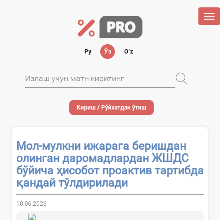
Tog
nav
Ру
Ўз
Oʻz
Кириш / Рўйхатдан ўтиш
Мол-мулкни ижарага беришдан
олинган даромадлардан ЖШДС
бўйича ҳисобот проактив тартибда
қандай тўлдирилади
10.06.2026