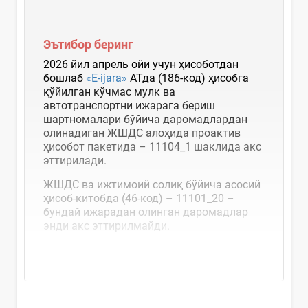
Эътибор беринг
2026 йил апрель ойи учун ҳисоботдан
бошлаб
«E-ijara»
АТда (186-код) ҳисобга
қўйилган кўчмас мулк ва
автотранспортни ижарага бериш
шартномалари бўйича даромадлардан
олинадиган ЖШДС алоҳида проактив
ҳисобот пакетида – 11104_1 шаклида акс
эттирилади.
ЖШДС ва ижтимоий солиқ бўйича асосий
ҳисоб-китобда (46-код) – 11101_20 –
бундай ижарадан олинган даромадлар
энди акс эттирилмайди.