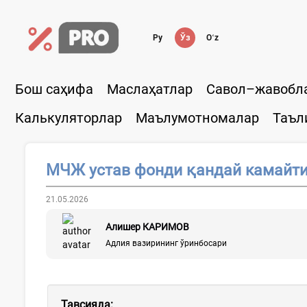
Ру
Ўз
Oʻz
Бош саҳифа
Маслаҳатлар
Савол–жавобл
Калькуляторлар
Маълумотномалар
Таъл
МЧЖ устав фонди қандай камайт
21.05.2026
Алишер КАРИМОВ
Адлия вазирининг ўринбосари
Тавсияда: