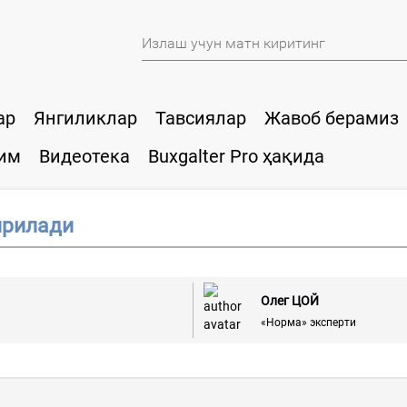
ар
Янгиликлар
Тавсиялар
Жавоб берамиз
им
Видеотека
Buxgalter Pro ҳақида
ирилади
Олег ЦОЙ
«Норма» эксперти