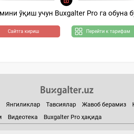
ини ўқиш учун Buxgalter Pro га обуна 
Сайтга кириш
Перейти к тарифам
Янгиликлар
Тавсиялар
Жавоб берамиз
м
Видеотека
Buxgalter Pro ҳақида