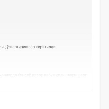
иқ ўзгартиришлар киритилди.
ҳолларда бундай қарор қабул қилишлари шарт