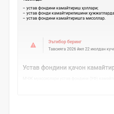
– устав фондини камайтириш ҳоллари;
– устав фонди камайтирилишини ҳужжатлард
– устав фондини камайтиришга мисоллар.
Эътибор беринг
Тавсияга 2026 йил 22 июлдан куч
Устав фондини қачон камайти
МЧЖ муассислари устав фондини (УФ) камайти
бўлади