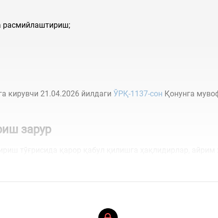
а расмийлаштириш;
га кирувчи 21.04.2026 йилдаги
ЎРҚ-1137-сон
Қонунга мувоф
риш зарур
риш тўғрисида қарор қабул қилишга ҳақлидирлар, айрим 