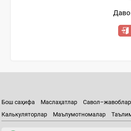
Давом
Бош саҳифа
Маслаҳатлар
Савол–жавоблар
Калькуляторлар
Маълумотномалар
Таъли