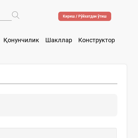
Кириш / Рўйхатдан ўтиш
Қонунчилик
Шакллар
Конструктор