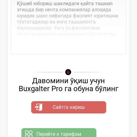
Қўшиб юбориш шаклидаги қайта ташкил
этишда бир нечта компаниялар алоҳида
юридик шахс сифатида фаолият юритишни
тўхтатадилар ва янги ташкилотга
бирлашадилар. Унга ўз фаолиятини
тугатган юридик шахсларнинг барча ҳуқуқ
ва мажбуриятлари ўтказилади
.
Давомини ўқиш учун
Buxgalter Pro га обуна бўлинг
Сайтга кириш
Перейти к тарифам