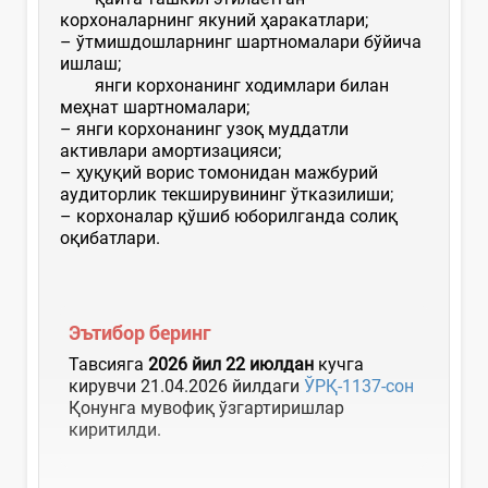
корхоналарнинг якуний ҳаракатлари;
– ўтмишдошларнинг шартномалари бўйича
ишлаш;
янги корхонанинг ходимлари билан
меҳнат шартномалари;
– янги корхонанинг узоқ муддатли
активлари амортизацияси;
– ҳуқуқий ворис томонидан мажбурий
аудиторлик текширувининг ўтказилиши;
– корхоналар қўшиб юборилганда солиқ
оқибатлари.
Эътибор беринг
Тавсияга
2026 йил 22 июлдан
кучга
кирувчи 21.04.2026 йилдаги
ЎРҚ-1137-сон
Қонунга мувофиқ ўзгартиришлар
киритилди.