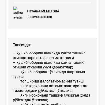
Наталья МЕМЕТОВА
«Норма» эксперти
Тавсияда:
– қўшиб юбориш шаклида қайта ташкил
этишда ҳаракатлар кетма-кетлиги;
– қўшиб юбориш шаклида қайта ташкил
этишни ўтказиш учун ҳаракатлар;
қўшиб юбориш тўғрисида шартнома
тузиш;
топшириш далолатномасини тузиш;
янги корхонани автоматлаштирилган
тизим орқали рўйхатдан ўтказиш;
янги корхонани ташриф буюрган ҳолда
рўйхатдан ўтказиш;
қайта ташкил этилаётган