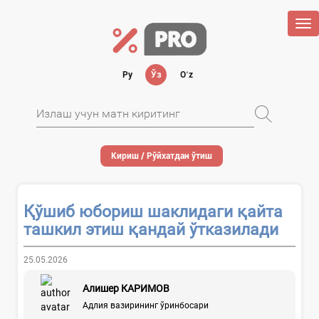
Tog
nav
Ру
Ўз
Oʻz
Кириш / Рўйхатдан ўтиш
Қўшиб юбориш шаклидаги қайта
ташкил этиш қандай ўтказилади
25.05.2026
Алишер КАРИМОВ
Адлия вазирининг ўринбосари