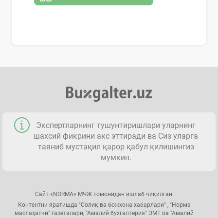
Экспертларнинг тушунтиришлари уларнинг
шахсий фикрини акс эттиради ва Сиз уларга
таяниб мустақил қарор қабул қилишингиз
мумкин.
Сайт «NORMA» МЧЖ томонидан ишлаб чиқилган.
Контентни яратишда "Солиқ ва божхона хабарлари" , "Норма
маслаҳатчи" газеталари, "Амалий бухгалтерия" ЭМТ ва "Амалий