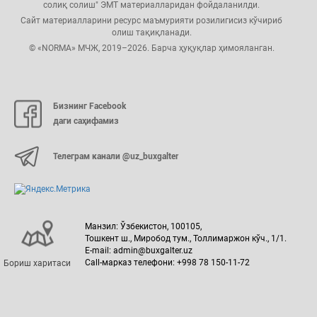
солиқ солиш" ЭМТ материалларидан фойдаланилди.
Сайт материалларини ресурс маъмурияти розилигисиз кўчириб
олиш тақиқланади.
© «NORMA» МЧЖ, 2019–2026. Барча ҳуқуқлар ҳимояланган.
Бизнинг Facebook
даги саҳифамиз
Телеграм канали @uz_buxgalter
Манзил: Ўзбекистон, 100105,
Тошкент ш., Миробод тум., Толлимаржон кўч., 1/1.
E-mail: admin@buxgalter.uz
Call-марказ телефони: +998 78 150-11-72
Бориш харитаси