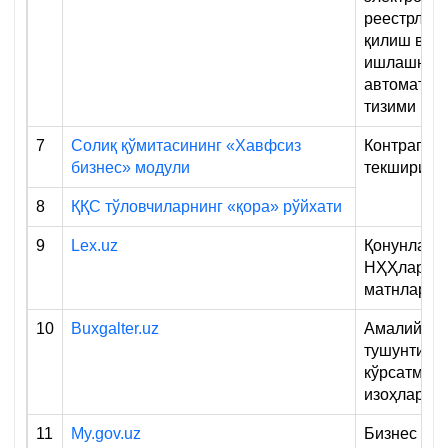
реестрлари
қилиш ва қ
ишлашнин
автоматла
тизими
7
Солиқ қўмитасининг «Хавфсиз
Контраген
бизнес» модули
текшириш
8
ҚҚС тўловчиларнинг «қора» рўйхати
9
Lex.uz
Қонунлар 
НҲҲларнин
матнлари
10
Buxgalter.uz
Амалий
тушунтири
кўрсатмала
изоҳлар
11
My.gov.uz
Бизнес учу