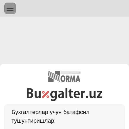
Бухгалтерлар учун батафсил
тушунтиришлар: