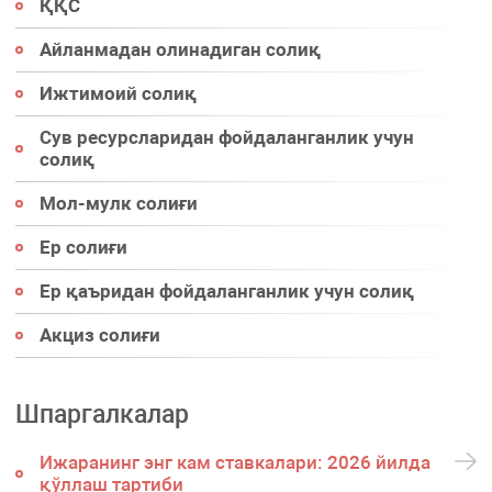
ҚҚС
Айланмадан олинадиган солиқ
Ижтимоий солиқ
Сув ресурсларидан фойдаланганлик учун
солиқ
Мол-мулк солиғи
Ер солиғи
Ер қаъридан фойдаланганлик учун солиқ
Акциз солиғи
Шпаргалкалар
Ижаранинг энг кам ставкалари: 2026 йилда
қўллаш тартиби