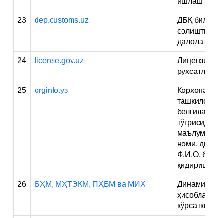
ишлаш учу
23
dep.customs.uz
ДБҚ билан
солиштир
далолатно
24
license.gov.uz
Лицензия 
рухсатлар
25
orginfo.уз
Корхона ва
ташкилотла
белгилари
тўғрисидаг
маълумотл
номи, дире
Ф.И.О. бўй
қидириш)
26
БҲМ, МҲТЭКМ, ПҲБМ ва МИХ
Динамикад
ҳисобланг
кўрсаткичл