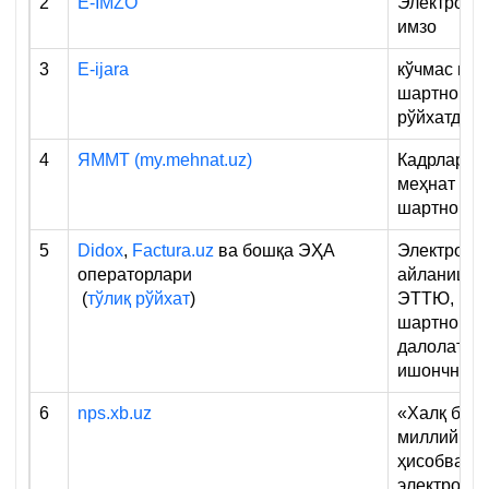
2
E-IMZO
Электрон 
имзо
3
E-ijara
кўчмас мул
шартномал
рўйхатдан 
4
ЯММТ (my.mehnat.uz)
Кадрлар ҳи
меҳнат
шартномал
5
Didox
,
Factura.uz
ва бошқа ЭҲА
Электрон 
операторлари
айланиши:
(
тўлиқ рўйхат
)
ЭТТЮ,
шартномал
далолатно
ишончном
6
nps.xb.uz
«Халқ бан
миллий
ҳисобвара
электрон