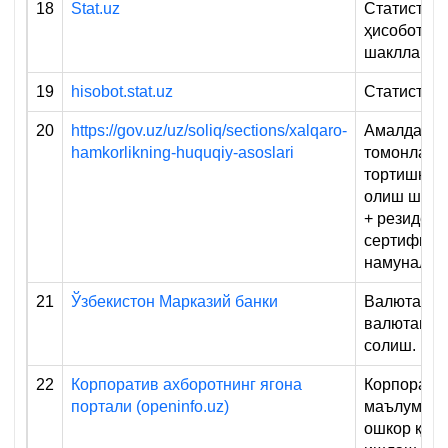
18
Stat.uz
Статистика
ҳисоботин
шакллари
19
hisobot.stat.uz
Статистика
20
https://gov.uz/uz/soliq/sections/xalqaro-
Амалдаги и
hamkorlikning-huquqiy-asoslari
томонлама
тортишнин
олиш шарт
+ резидент
сертифика
намуналар
21
Ўзбекистон Марказий банки
Валюта кур
валютани т
солиш.
22
Корпоратив ахборотнинг ягона
Корпорати
портали (openinfo.uz)
маълумотл
ошкор қил