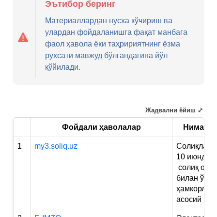
Эътибор беринг
Материаллардан нусха кўчириш ва
улардан фойдаланишга фақат манбага
фаол ҳавола ёки таҳририятнинг ёзма
рухсати мавжуд бўлгандагина йўл
қўйилади.
Жадвални ёйиш ⤢
Фойдали ҳаволалар
Нима учу
1
my3.soliq.uz
Солиқлар, 
10 июндан
солиқ орг
билан ўзар
ҳамкорлик
асосий пл