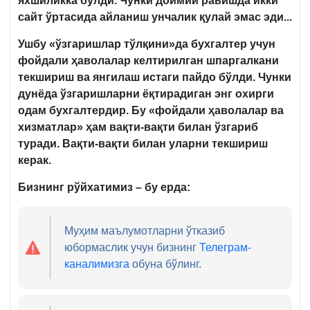
яхшиликка бўлди. Чунки доимий равишда икки
сайт ўртасида айланиш унчалик қулай эмас эди...
Ушбу «ўзгаришлар тўлқини»да бухгалтер учун
фойдали ҳаволалар келтирилган шпаргалкани
текшириш ва янгилаш истаги пайдо бўлди. Чунки
дунёда ўзгаришларни ёқтирадиган энг охирги
одам бухгалтердир. Бу «фойдали ҳаволалар ва
хизматлар» ҳам вақти-вақти билан ўзгариб
туради. Вақти-вақти билан уларни текшириш
керак.
Бизнинг рўйхатимиз – бу ерда:
Муҳим маълумотларни ўтказиб
юбормаслик учун бизнинг
Телеграм-
каналимизга
обуна бўлинг.