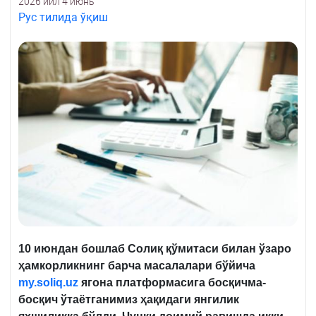
2026 йил 4 июнь
Рус тилида ўқиш
10 июндан бошлаб Солиқ қўмитаси билан ўзаро
ҳамкорликнинг барча масалалари бўйича
my.soliq.uz
ягона платформасига босқичма-
босқич ўтаётганимиз ҳақидаги янгилик