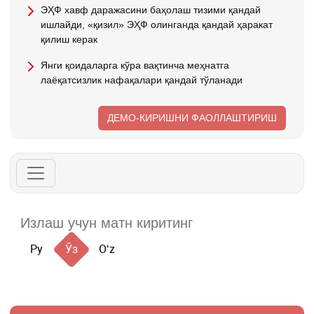
ЭҲФ хавф даражасини баҳолаш тизими қандай
ишлайди, «қизил» ЭҲФ олинганда қандай ҳаракат
қилиш керак
Янги қоидаларга кўра вақтинча меҳнатга
лаёқатсизлик нафақалари қандай тўланади
ДЕМО-КИРИШНИ ФАОЛЛАШТИРИШ
Ру
Ўз
Oʻz