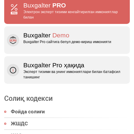
Buxgalter
PRO
Электрон эксперт тизими кенгайтирилган имкониятлар
билан
Buxgalter
Demo
Buxgalter Pro сайтига бепул демо‑кириш имконияти
Buxgalter Pro ҳақида
Эксперт тизими ва унинг имкониятлари билан батафсил
танишинг
Солиқ кодекси
Фойда солиғи
ЖШДС