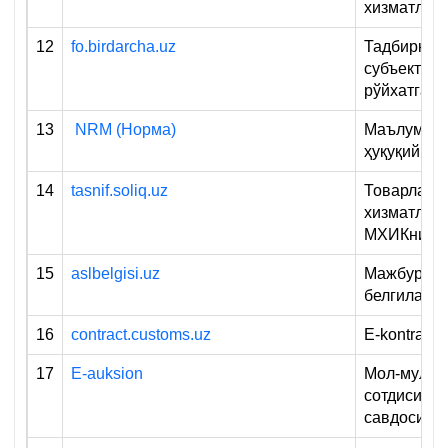
хизматлар
12
fo.birdarcha.uz
Тадбиркор
субъектла
рўйхатга о
13
NRM (Норма)
Маълумотн
ҳуқуқий ти
14
tasnif.soliq.uz
Товарлар 
хизматлар 
МХИКни т
15
aslbelgisi.uz
Мажбурий 
белгилаш
16
contract.customs.uz
E-kontrakt
17
E-auksion
Мол-мулк о
сотдиси, к
савдосида