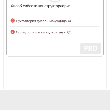
Ҳисоб сиёсати конструкторлари:
Бухгалтерия ҳисоби мақсадида ҲС;
Солиқ солиш мақсадлари учун ҲС.
Загрузить еще