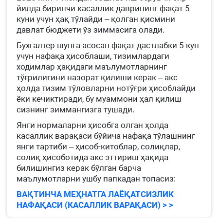
йилда биринчи касаллик даврининг фақат 5
куни учун ҳақ тўлайди – қолган қисмини
давлат бюджети ўз зиммасига олади.
Бухгалтер шунга асосан фақат дастлабки 5 кун
учун нафақа ҳисоблаши, тизимлардаги
ходимлар ҳақидаги маълумотларнинг
тўғрилигини назорат қилиши керак – акс
ҳолда тизим тўловларни нотўғри ҳисоблайди
ёки кечиктиради, бу муаммони ҳал қилиш
сизнинг зиммангизга тушади.
Янги нормаларни ҳисобга олган ҳолда
касаллик варақаси бўйича нафақа тўлашнинг
янги тартиби – ҳисоб-китоблар, солиқлар,
солиқ ҳисоботида акс эттириш ҳақида
билишингиз керак бўлган барча
маълумотларни ушбу папкадан топасиз:
ВАҚТИНЧА МЕҲНАТГА ЛАЁҚАТСИЗЛИК
НАФАҚАСИ (КАСАЛЛИК ВАРАҚАСИ) > >