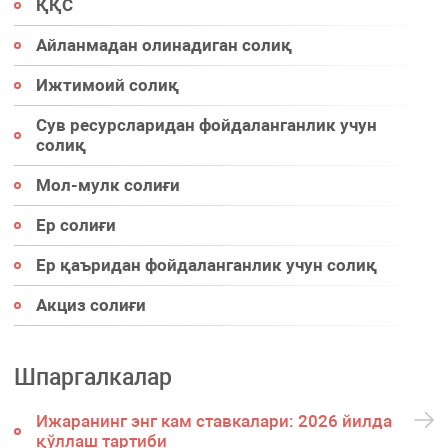
ҚҚС
Айланмадан олинадиган солиқ
Ижтимоий солиқ
Сув ресурсларидан фойдаланганлик учун
солиқ
Мол-мулк солиғи
Ер солиғи
Ер қаъридан фойдаланганлик учун солиқ
Акциз солиғи
Шпаргалкалар
Ижаранинг энг кам ставкалари: 2026 йилда
қўллаш тартиби