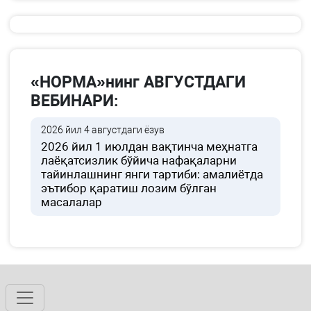
«НОРМА»нинг АВГУСТДАГИ
ВЕБИНАРИ:
2026 йил 4 августдаги ёзув
2026 йил 1 июлдан вақтинча меҳнатга
лаёқатсизлик бўйича нафақаларни
тайинлашнинг янги тартиби: амалиётда
эътибор қаратиш лозим бўлган
масалалар