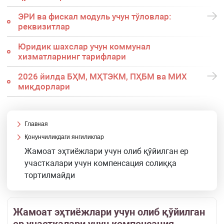
ЭРИ ва фискал модуль учун тўловлар:
реквизитлар
Юридик шахслар учун коммунал
хизматларнинг тарифлари
2026 йилда БҲМ, МҲТЭКМ, ПҲБМ ва МИХ
миқдорлари
Главная
Қонунчиликдаги янгиликлар
Жамоат эҳтиёжлари учун олиб қўйилган ер
участкалари учун компенсация солиққа
тортилмайди
Жамоат эҳтиёжлари учун олиб қўйилган