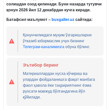
солишдан озод қилинади. Буни назарда тутувчи
қонун 2026 йил 12 декабрдан кучга киради.
Батафсил маълумот –
buxgalter.uz
сайтида:
Қонунчиликдаги муҳим ўзгаришларни
ўтказиб юбормаслик учун бизнинг
Телеграм-каналимизга
обуна бўлинг.
Эътибор беринг
Материаллардан нусха кўчириш ва
улардан фойдаланишга фақат манбага
фаол ҳавола ёки таҳририятнинг ёзма
рухсати мавжуд бўлгандагина йўл
қўйилади.