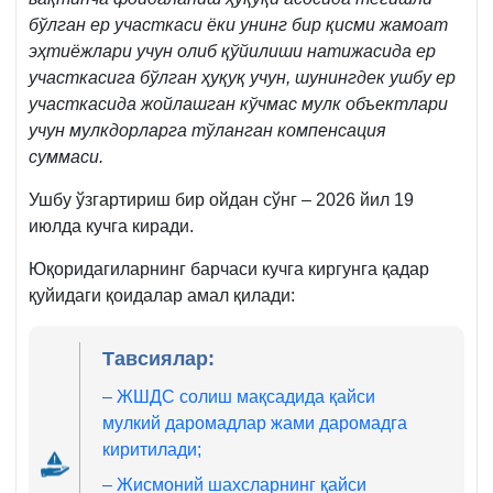
бўлган ер участкаси ёки унинг бир қисми жамоат
эҳтиёжлари учун олиб қўйилиши натижасида ер
участкасига бўлган ҳуқуқ учун, шунингдек ушбу ер
участкасида жойлашган кўчмас мулк объектлари
учун мулкдорларга тўланган компенсация
суммаси.
Ушбу ўзгартириш бир ойдан сўнг – 2026 йил 19
июлда кучга киради.
Юқоридагиларнинг барчаси кучга киргунга қадар
қуйидаги қоидалар амал қилади:
Тавсиялар:
–
ЖШДС солиш мақсадида қайси
мулкий даромадлар жами даромадга
киритилади;
–
Жисмоний шахсларнинг қайси