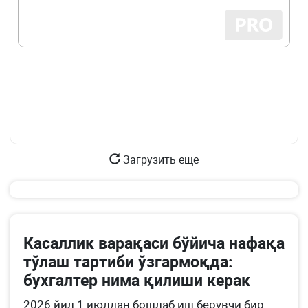
Загрузить еще
Касаллик варақаси бўйича нафақа
тўлаш тартиби ўзгармоқда:
бухгалтер нима қилиши керак
2026 йил 1 июлдан бошлаб иш берувчи бир