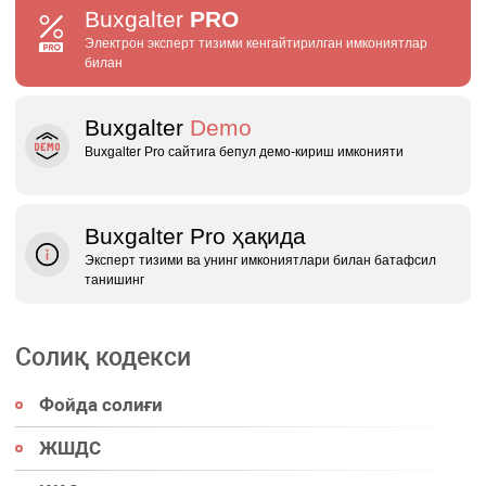
Buxgalter
PRO
Электрон эксперт тизими кенгайтирилган имкониятлар
билан
Buxgalter
Demo
Buxgalter Pro сайтига бепул демо‑кириш имконияти
Buxgalter Pro ҳақида
Эксперт тизими ва унинг имкониятлари билан батафсил
танишинг
Солиқ кодекси
Фойда солиғи
ЖШДС