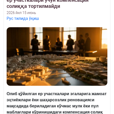
ер участкалари учун компенсация
солиққа тортилмайди
2026 йил 15 июнь
Рус тилида ўқиш
Олиб қўйилган ер участкалари эгаларига жамоат
эҳтиёжлари ёки шаҳарсозлик ренова
ц
ияси
мақсадида бериладиган кўчмас мулк ёки пул
маблағлари кўринишидаги компенсация солиқ