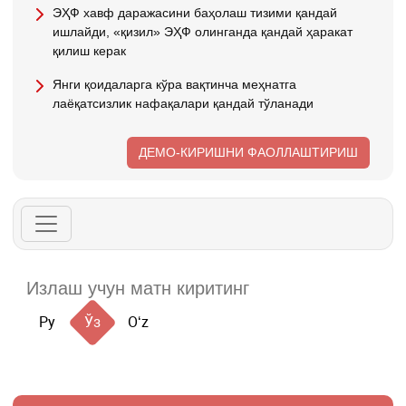
ЭҲФ хавф даражасини баҳолаш тизими қандай
ишлайди, «қизил» ЭҲФ олинганда қандай ҳаракат
қилиш керак
Янги қоидаларга кўра вақтинча меҳнатга
лаёқатсизлик нафақалари қандай тўланади
ДЕМО-КИРИШНИ ФАОЛЛАШТИРИШ
Ру
Ўз
Oʻz