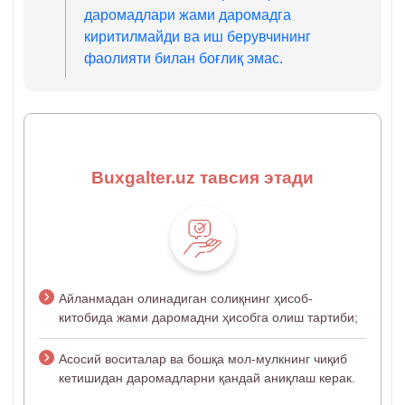
даромадлари жами даромадга
киритилмайди ва иш берувчининг
фаолияти билан боғлиқ эмас.
Buxgalter.uz тавсия этади
Айланмадан олинадиган солиқнинг ҳисоб-
китобида жами даромадни ҳисобга олиш тартиби;
Асосий воситалар ва бошқа мол-мулкнинг чиқиб
кетишидан даромадларни қандай аниқлаш керак.