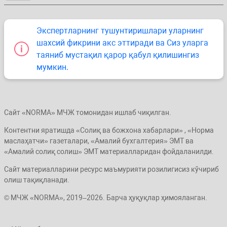
Экспертларнинг тушунтиришлари уларнинг
шахсий фикрини акс эттиради ва Сиз уларга
таяниб мустақил қарор қабул қилишингиз
мумкин.
Сайт «NORMA» МЧЖ томонидан ишлаб чиқилган.
Контентни яратишда «Солиқ ва божхона хабарлари» , «Норма
маслаҳатчи» газеталари, «Амалий бухгалтерия» ЭМТ ва
«Амалий солиқ солиш» ЭМТ материалларидан фойдаланилди.
Сайт материалларини ресурс маъмурияти розилигисиз кўчириб
олиш тақиқланади.
© МЧЖ «NORMA», 2019–2026. Барча ҳуқуқлар ҳимояланган.