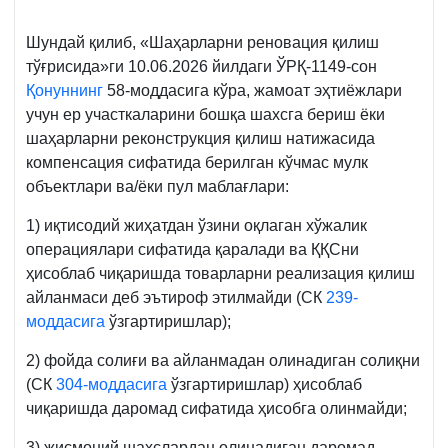
Шундай қилиб, «Шаҳарларни реновация қилиш
тўғрисида»ги 10.06.2026 йилдаги ЎРҚ-1149-сон
Қонуннинг
58-моддасига кўра, жамоат эҳтиёжлари
учун ер участкаларини бошқа шахсга бериш ёки
шаҳарларни реконструкция қилиш натижасида
компенсация сифатида берилган кўчмас мулк
объектлари ва/ёки пул маблағлари:
1) иқтисодий жиҳатдан ўзини оқлаган хўжалик
операциялари сифатида қаралади ва ҚҚСни
ҳисоблаб чиқаришда товарларни реализация қилиш
айланмаси деб эътироф этилмайди (СК
239-
моддасига
ўзгартиришлар);
2) фойда солиғи ва айланмадан олинадиган солиқни
(СК
304-моддасига
ўзгартиришлар) ҳисоблаб
чиқаришда даромад сифатида ҳисобга олинмайди;
3) жисмоний шахслардан олинадиган даромад