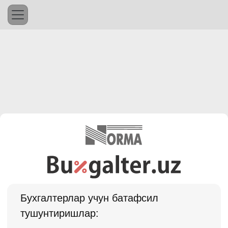
Бухгалтерлар учун батафсил
тушунтиришлар: