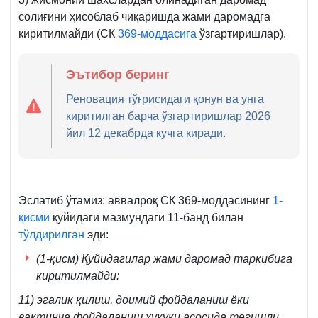
солиғини ҳисоблаб чиқаришда жами даромадга
киритилмайди (СК
369-моддасига
ўзгартиришлар).
Эътибор беринг
Реновация тўғрисидаги қонун ва унга
киритилган барча ўзгартиришлар 2026
йил 12 декабрда кучга киради.
Эслатиб ўтамиз: аввалроқ СК 369-моддасининг
1-
қисми
қуйидаги мазмундаги 11-банд билан
тўлдирилган
эди:
(1-қисм) Қуйидагилар жами даромад таркибига
киритилмайди:
11) эгалик қилиш, доимий фойдаланиш ёки
вақтинча фойдаланиш ҳуқуқи асосида тегишли