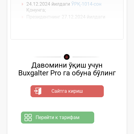
24.12.2024 йилдаги
ЎРҚ-1014-сон
Қонунга;
Президентнинг 27.12.2024 йилдаги
Давомини ўқиш учун
Buxgalter Pro га обуна бўлинг
Сайтга кириш
Перейти к тарифам