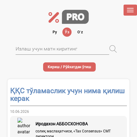
Tog
nav
Ру
Ўз
Oʻz
Кириш / Рўйхатдан ўтиш
ҚҚС тўламаслик учун нима қилиш
керак
10.06.2026
Иродахон АББОСХОНОВА
солиқ маслаҳатчиси, «Tax Consensus» СМТ
директори