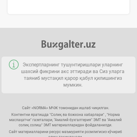
Экспертларнинг тушунтиришлари уларнинг
шахсий фикрини акс эттиради ва Сиз уларга
таяниб мустақил қарор қабул қилишингиз
мумкин.
Сайт «NORMA» МЧЖ томонидан ишлаб чиқилган.
Контентни яратишда "Солиқ ва божхона хабарлари" , "Норма
маслаҳатчи" газеталари, "Амалий бухгалтерия" ЭМТ ва "Амалий
солиқ солиш" ЭМТ материалларидан фойдаланилди.
Сайт материалларини ресурс маъмурияти розилигисиз кўчириб
олиш тақиқланади.