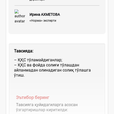
Ирина АХМЕТОВА
«Норма» эксперти
Тавсияда
:
– ҚҚС тўламайдиганлар;
– ҚҚС ва фойда солиғи тўлашдан
айланмадан олинадиган солиқ тўлашга
ўтиш.
Эътибор беринг
Тавсияга қуйидагиларга асосан
ўзгартиришлар киритилди: