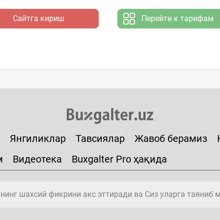
Сайтга кириш
Перейти к тарифам
Янгиликлар
Тавсиялар
Жавоб берамиз
м
Видеотека
Buxgalter Pro ҳақида
инг шахсий фикрини акс эттиради ва Сиз уларга таяниб 