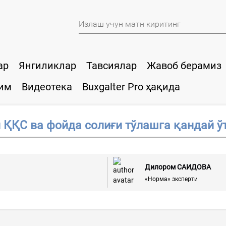
ар
Янгиликлар
Тавсиялар
Жавоб берамиз
им
Видеотека
Buxgalter Pro ҳақида
 ҚҚС ва фойда солиғи тўлашга қандай ў
Дилором САИДОВА
«Норма» эксперти