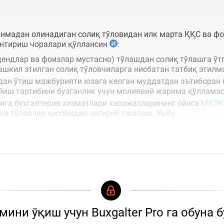
анмадан олинадиган солиқ тўловидан илк марта ҚҚС ва фо
антириш чоралари қўллансин
:
ендлар ва фоизлар мустасно) тўлашдан солиқ тўлашга ўт
ташкил этилган солиқ тўловчиларга нисбатан татбиқ этил
дан ўтиш мажбурияти юзага келган муддатдан эътиборан 
ўйиш тартибини бузганлик учун молиявий жарима қўллама
бига бухгалтерия хизматлари харажатларининг ойига
МҲЭК
ча тўловлар ҳисобидан чегириб ташлаш. Ушбу...
ини ўқиш учун Buxgalter Pro га обуна 