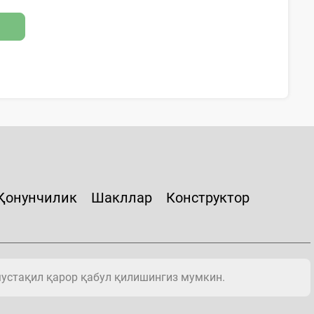
Қонунчилик
Шакллар
Конструктор
мустақил қарор қабул қилишингиз мумкин.