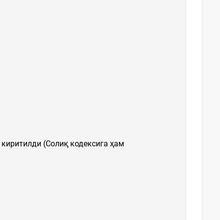
киритилди (Солиқ кодексига ҳам