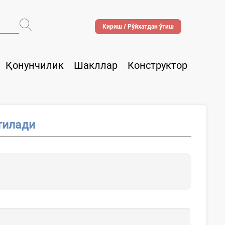
Кириш / Рўйхатдан ўтиш
Қонунчилик
Шакллар
Конструктор
тилади