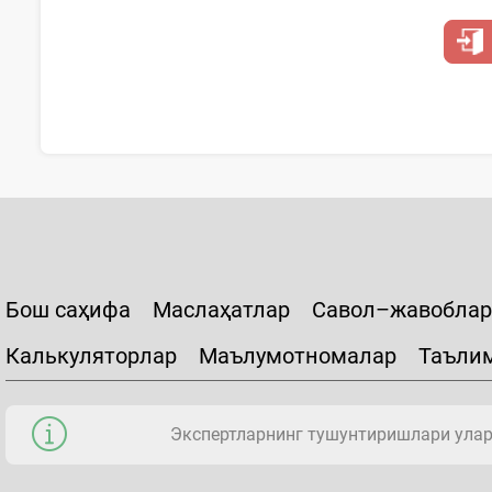
Бош саҳифа
Маслаҳатлар
Савол–жавоблар
Калькуляторлар
Маълумотномалар
Таъли
Экспертларнинг тушунтиришлари уларн