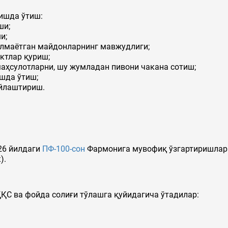
ишда ўтиш:
ши;
и;
илмаётган майдонларнинг мавжудлиги;
ктлар қуриш;
маҳсулотларни, шу жумладан пивони чакана сотиш;
шда ўтиш;
ийлаштириш.
26 йилдаги
ПФ-100-сон
Фармонига мувофиқ ўзгартиришлар 
).
ҚС ва фойда солиғи тўлашга қуйидагича ўтадилар: