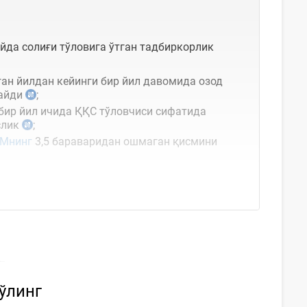
йда солиғи тўловига ўтган тадбиркорлик
ган йилдан кейинги бир йил давомида озод
майди
;
бир йил ичида ҚҚС тўловчиси сифатида
слик
;
Мнинг
3,5 бараваридан ошмаган қисмини
бўлинг