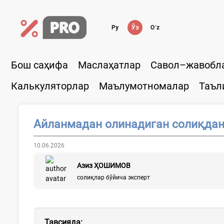
Ру
Ўз
Oʻz
Бош саҳифа
Маслаҳатлар
Савол–жавобл
Калькуляторлар
Маълумотномалар
Таъл
Айланмадан олинадиган солиқдан
10.06.2026
Азиз ҲОШИМОВ
солиқлар бўйича эксперт
Тавсияда: