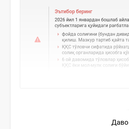
Эътибор беринг
2026 йил 1 январдан бошлаб айл
субъектларига қуйидаги рағбатл
фойда солиғини (бундан дивид
қилиш. Мазкур тартиб қайта 
ҚҚС тўловчи сифатида рўйхат
солиқ органларида ҳисобга қ
6 ой давомида тўловлар ҳисо
ҚҚС ёки мол-мулк солиғи бўйи
Давом