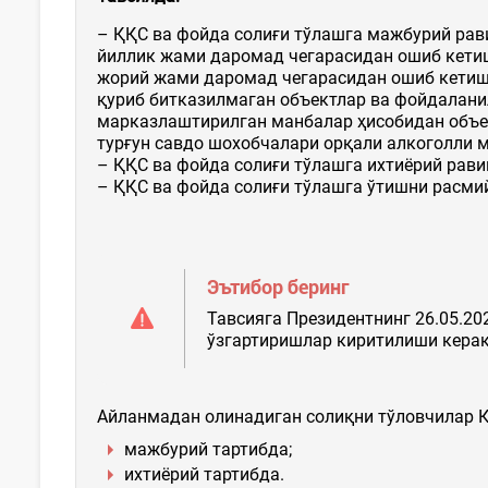
– ҚҚС ва фойда солиғи тўлашга мажбурий рав
йиллик жами даромад чегарасидан ошиб кети
жорий жами даромад чегарасидан ошиб кетиш
қуриб битказилмаган объектлар ва фойдалан
марказлаштирилган манбалар ҳисобидан объе
турғун савдо шохобчалари орқали алкоголли 
– ҚҚС ва фойда солиғи тўлашга ихтиёрий рави
– ҚҚС ва фойда солиғи тўлашга ўтишни расм
Эътибор беринг
Тавсияга Президентнинг 26.05.20
ўзгартиришлар киритилиши керак
Айланмадан олинадиган солиқни тўловчилар Қ
мажбурий тартибда;
ихтиёрий тартибда.