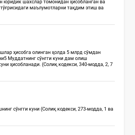
ан юридик шахслар томонидан ҳисобланган ва
тўғрисидаги маълумотларни тақдим этиш ва
ишлар ҳисобга олинган ҳолда 5 млрд сўмдан
ни5 Муддатнинг сўнгги куни дам олиш
ни ҳисобланади. (Солиқ кодекси, 340-модда, 2, 7
инг сўнгги куни (Солиқ кодекси, 273-модда, 1 ва