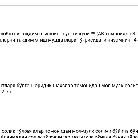
исоботни тақдим этишнинг сўнгги куни ** (АВ томонидан 3.
тларни тақдим этиш муддатлари тўғрисидаги низомнинг 4
ентлари бўлган юридик шахслар томонидан мол-мулк солиғ
2 ва ...
солиқ тўловчилар томонидан мол-мулк солиғи бўйича бўн
а йланмадан солиқ тўловчилар мол-мулк бўйича бўнак тўл