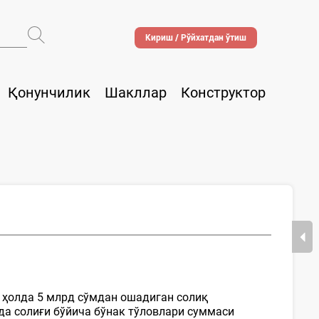
Кириш / Рўйхатдан ўтиш
Қонунчилик
Шакллар
Конструктор
 ҳолда 5 млрд сўмдан ошадиган солиқ
да солиғи бўйича бўнак тўловлари суммаси