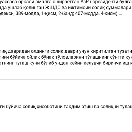
уассаса орқали амалга ошираётган ЎзР норезиденти бўлг
мда ушлаб қолинган ЖШДС ва ижтимоий солиқ суммалари 
кси, 389-модда, 1-қисм, 2-банд; 407-модда, 4-қисм) ...
лиқ давридан олдинги солиқ даври учун киритилган тузат
иғи бўйича ойлик бўнак тўловларини тўлашнинг сўнгги ку
тнинг тугаш куни бўлиб ундан кейин келувчи биринчи иш ку
и бўйича солиқ ҳисоботини тақдим этиш ва солиқни тўлашн