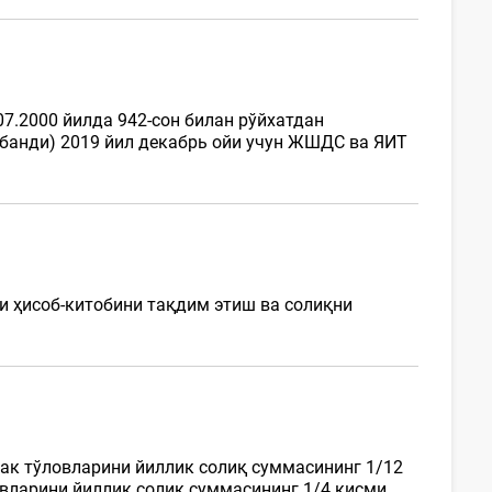
07.2000 йилда 942-сон билан рўйхатдан
-банди) 2019 йил декабрь ойи учун ЖШДС ва ЯИТ
и ҳисоб-китобини тақдим этиш ва солиқни
ак тўловларини йиллик солиқ суммасининг 1/12
овларини йиллик солиқ суммасининг 1/4 қисми