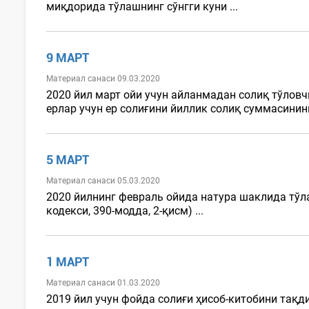
миқдорида тўлашнинг сўнгги куни ...
9 МАРТ
Материал санаси 09.03.2020
2020 йил март ойи учун айланмадан солиқ тўлов
ерлар учун ер солиғини йиллик солиқ суммасининг
5 МАРТ
Материал санаси 05.03.2020
2020 йилнинг февраль ойида натура шаклида тў
кодекси, 390-модда, 2-қисм) ...
1 МАРТ
Материал санаси 01.03.2020
2019 йил учун фойда солиғи ҳисоб-китобини тақди