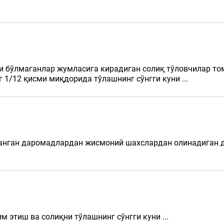
чи бўлмаганлар жумласига кирадиган солиқ тўловчилар т
 1/12 қисми миқдорида тўлашнинг сўнгги куни ...
ланган даромадлардан жисмоний шахслардан олинадиган д
м этиш ва солиқни тўлашнинг сўнгги куни ...