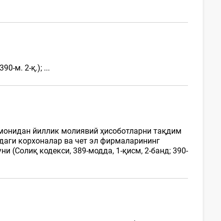
м. 2-қ.); ...
омонидан йиллик молиявий ҳисоботларни тақдим
идаги корхоналар ва чет эл фирмаларининг
(Солиқ кодекси, 389-модда, 1-қисм, 2-банд; 390-