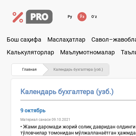
Ру
Ўз
Oʻz
Бош саҳифа
Маслаҳатлар
Савол–жавобл
Калькуляторлар
Маълумотномалар
Таъл
Главная
Календарь бухгалтера (узб.)
Календарь бухгалтера (узб.)
9 октябрь
Материал санаси 09.10.2021
• Жами даромади жорий солиқ давридан олдинги 
тўловчилар томонидан мўлжалланаётган ҳажмдан 