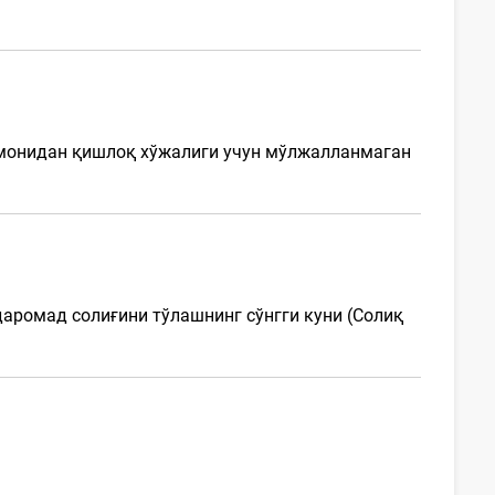
омонидан қишлоқ хўжалиги учун мўлжалланмаган
аромад солиғини тўлашнинг сўнгги куни (Солиқ