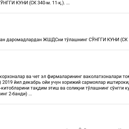
ГГИ КУНИ (СК 340-м. 11-қ.). ...
ган даромадлардан ЖШДСни тўлашнинг СЎНГГИ КУНИ (СК 390-
 корхоналар ва чет эл фирмаларининг ваколатхоналари т
и) 2019 йил декабрь ойи учун хорижий сармоялар иштирок
тобларини тақдим этиш ва солиқни тўлашнинг сўнгги куни 
нг 2-банди) ...