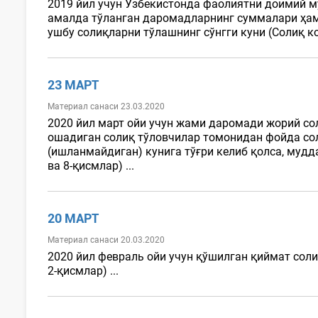
2019 йил учун Ўзбекистонда фаолиятни доимий м
амалда тўланган даромадларнинг суммалари ҳа
ушбу солиқларни тўлашнинг сўнгги куни (Солиқ коде
23 МАРТ
Материал санаси 23.03.2020
2020 йил март ойи учун жами даромади жорий со
ошадиган солиқ тўловчилар томонидан фойда сол
(ишланмайдиган) кунига тўғри келиб қолса, мудда
ва 8-қисмлар) ...
20 МАРТ
Материал санаси 20.03.2020
2020 йил февраль ойи учун қўшилган қиймат солиғ
2-қисмлар) ...