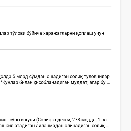
ялар тўлови бўйича харажатларни қоплаш учун
ҳолда 5 млрд сўмдан ошадиган солиқ тўловчилар
 *Кунлар билан ҳисобланадиган муддат, агар бу ...
нг сўнгги куни (Солиқ кодекси, 273-модда, 1 ва
ашкил этадиган айланмадан олинадиган солиқ ...