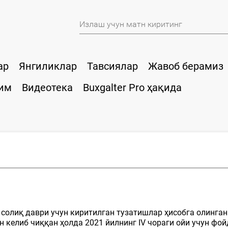
ар
Янгиликлар
Тавсиялар
Жавоб берамиз
им
Видеотека
Buxgalter Pro ҳақида
солиқ даври учун киритилган тузатишлар ҳисобга олинган
келиб чиққан ҳолда 2021 йилнинг IV чораги ойи учун фой