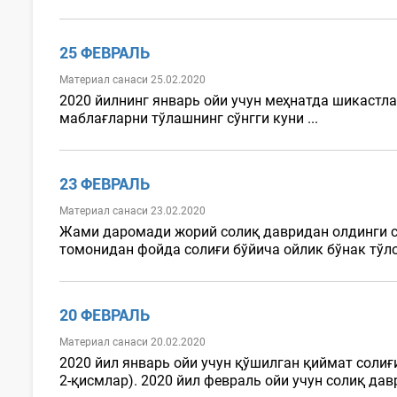
25 ФЕВРАЛЬ
Материал санаси 25.02.2020
2020 йилнинг январь ойи учун меҳнатда шикастл
маблағларни тўлашнинг сўнгги куни ...
23 ФЕВРАЛЬ
Материал санаси 23.02.2020
Жами даромади жорий солиқ давридан олдинги со
томонидан фойда солиғи бўйича ойлик бўнак тўловл
20 ФЕВРАЛЬ
Материал санаси 20.02.2020
2020 йил январь ойи учун қўшилган қиймат солиғи
2-қисмлар). 2020 йил февраль ойи учун солиқ да