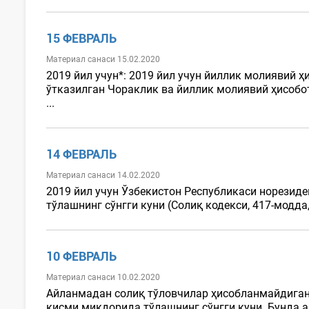
15 ФЕВРАЛЬ
Материал санаси 15.02.2020
2019 йил учун*: 2019 йил учун йиллик молиявий ҳ
ўтказилган Чораклик ва йиллик молиявий ҳисобо
...
14 ФЕВРАЛЬ
Материал санаси 14.02.2020
2019 йил учун Ўзбекистон Республикаси норезид
тўлашнинг сўнгги куни (Солиқ кодекси, 417-модда, 
10 ФЕВРАЛЬ
Материал санаси 10.02.2020
Айланмадан солиқ тўловчилар ҳисобланмайдиган 
қисми миқдорида тўлашнинг сўнгги куни. Бунда 