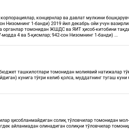
, корпорациялар, концернлар ва давлат мулкини бошқару
сон Низомнинг 1-банди) 2019 йил декабрь ойи учун вазирл
 органлар томонидан ЖШДС ва ЯИТ ҳисоб-китобини тақдим
7-модда 4 ва 5-қисмлар; 942-сон Низомнинг 1-банди) ...
 бюджет ташкилотлари томонидан молиявий натижалар тўғ
диган) кунига тўғри келиб қолса, муддатнинг тугаш куни 
чилар ҳисобланмайдиган солиқ тўловчилар томонидан мол-
гдек айланмадан олинадиган солиқни тўловчилар томонид