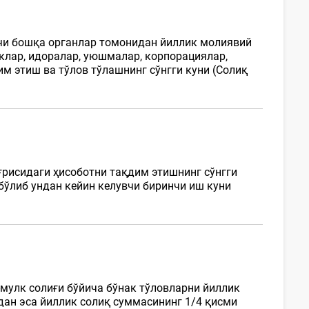
вчи бошқа органлар томонидан йиллик молиявий
иклар, идоралар, уюшмалар, корпорациялар,
 этиш ва тўлов тўлашнинг сўнгги куни (Солиқ
рисидаги ҳисоботни тақдим этишнинг сўнгги
бўлиб ундан кейин келувчи биринчи иш куни
мулк солиғи бўйича бўнак тўловларни йиллик
ан эса йиллик солиқ суммасининг 1/4 қисми