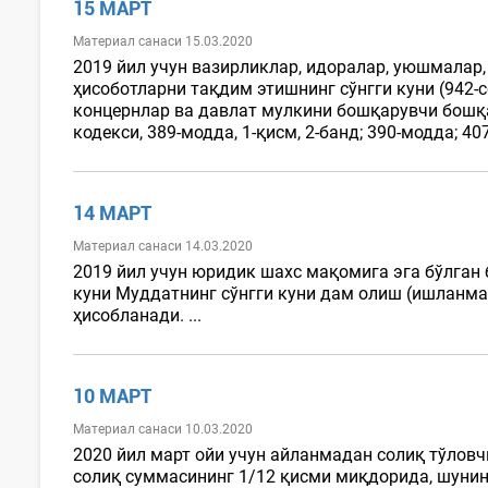
15 МАРТ
Материал санаси 15.03.2020
2019 йил учун вазирликлар, идоралар, уюшмалар
ҳисоботларни тақдим этишнинг сўнгги куни (942-
концернлар ва давлат мулкини бошқарувчи бошқа
кодекси, 389-модда, 1-қисм, 2-банд; 390-модда; 40
14 МАРТ
Материал санаси 14.03.2020
2019 йил учун юридик шахс мақомига эга бўлган
куни Муддатнинг сўнгги куни дам олиш (ишланмай
ҳисобланади. ...
10 МАРТ
Материал санаси 10.03.2020
2020 йил март ойи учун айланмадан солиқ тўлов
солиқ суммасининг 1/12 қисми миқдорида, шунин