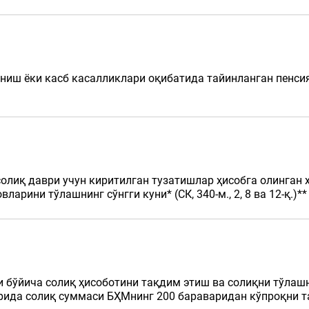
аниш ёки касб касалликлари оқибатида тайинланган пенси
лиқ даври учун киритилган тузатишлар ҳисобга олинган 
арини тўлашнинг сўнгги куни* (СК, 340-м., 2, 8 ва 12-қ.)**
 бўйича солиқ ҳисоботини тақдим этиш ва солиқни тўлашни
врида солиқ суммаси БҲМнинг 200 бараваридан кўпроқни т