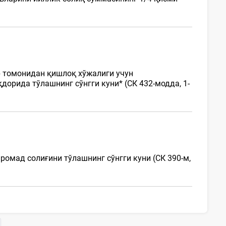
р томонидан қишлоқ хўжалиги учун
орида тўлашнинг сўнгги куни* (СК 432-модда, 1-
омад солиғини тўлашнинг сўнгги куни (СК 390-м,