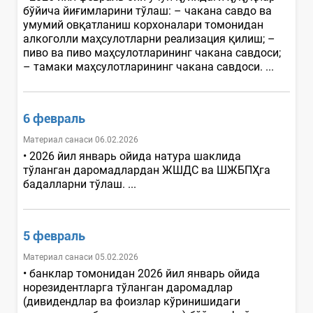
бўйича йиғимларини тўлаш: – чакана савдо ва
умумий овқатланиш корхоналари томонидан
алкоголли маҳсулотларни реализация қилиш; –
пиво ва пиво маҳсулотларининг чакана савдоси;
– тамаки маҳсулотларининг чакана савдоси. ...
6 февраль
Материал санаси 06.02.2026
• 2026 йил январь ойида натура шаклида
тўланган даромадлардан ЖШДС ва ШЖБПҲга
бадалларни тўлаш. ...
5 февраль
Материал санаси 05.02.2026
• банклар томонидан 2026 йил январь ойида
норезидентларга тўланган даромадлар
(дивидендлар ва фоизлар кўринишидаги