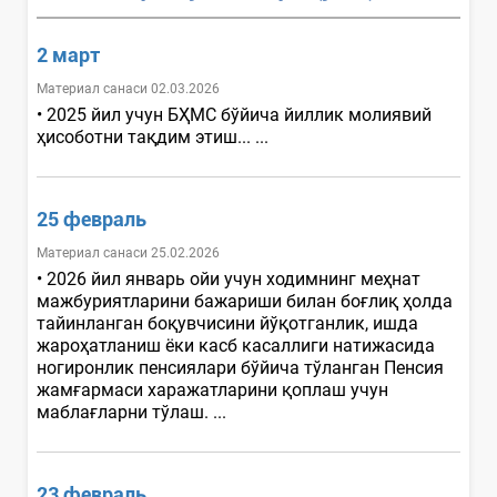
2 март
Материал санаси 02.03.2026
• 2025 йил учун БҲМС бўйича йиллик молиявий
ҳисоботни тақдим этиш... ...
25 февраль
Материал санаси 25.02.2026
• 2026 йил январь ойи учун ходимнинг меҳнат
мажбуриятларини бажариши билан боғлиқ ҳолда
тайинланган боқувчисини йўқотганлик, ишда
жароҳатланиш ёки касб касаллиги натижасида
ногиронлик пенсиялари бўйича тўланган Пенсия
жамғармаси харажатларини қоплаш учун
маблағларни тўлаш. ...
23 февраль