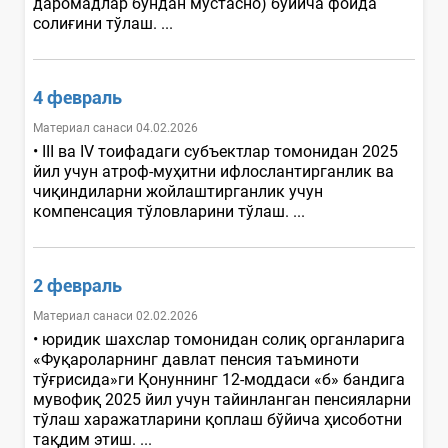
даромадлар бундан мустасно) бўйича фойда
солиғини тўлаш. ...
4 февраль
Материал санаси 04.02.2026
• III ва IV тоифадаги субъектлар томонидан 2025
йил учун атроф-муҳитни ифлослантирганлик ва
чиқиндиларни жойлаштирганлик учун
компенсация тўловларини тўлаш. ...
2 февраль
Материал санаси 02.02.2026
• юридик шахслар томонидан солиқ органларига
«Фуқароларнинг давлат пенсия таъминоти
тўғрисида»ги Қонуннинг 12-моддаси «б» бандига
мувофиқ 2025 йил учун тайинланган пенсияларни
тўлаш харажатларини қоплаш бўйича ҳисоботни
тақдим этиш. ...