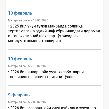
13 февраль
Материал санаси 13.02.2026
• 2025 йил учун тўлов манбаида солиққа
тортилмаган моддий наф кўринишидаги даромад
олган жисмоний шахслар тўғрисидаги
маълумотномани топшириш. ...
10 февраль
Материал санаси 10.02.2026
• 2026 йил январь ойи учун ҳисоботларни
топшириш ва акциз солиғини тўлаш... ...
9 февраль
Материал санаси 09.02.2026
• 2026 йил февраль ойи учун қуйидаги ҳуқуқлар