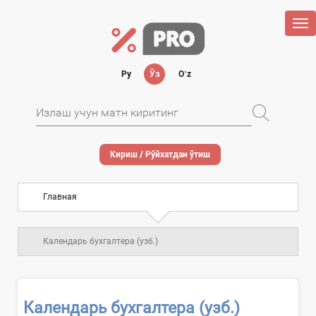
Tog
nav
Ру
Ўз
Oʻz
Кириш / Рўйхатдан ўтиш
Главная
Календарь бухгалтера (узб.)
Календарь бухгалтера (узб.)