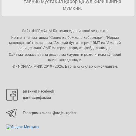
таяниб мустақил қарор қабул қилишингиз
мумкин.
Сайт «NORMA» МЧЖ томонидан ишлаб чиқилган.
Контентни яратишда "Солиқ ва божхона хабарлари" , "Норма
маслаҳатчи" газеталари, "Амалий бухгалтерия" ЭМТ ва "Амалий
солиқ солиш" ЭМТ материалларидан фойдаланилди.
Сайт материалларини ресурс маъмурияти розилигисиз кўчириб
олиш тақиқланади.
© «NORMA» МЧЖ, 2019–2026. Барча ҳуқуқлар ҳимояланган.
Бизнинг Facebook
даги саҳифамиз
Телеграм канали @uz_buxgalter