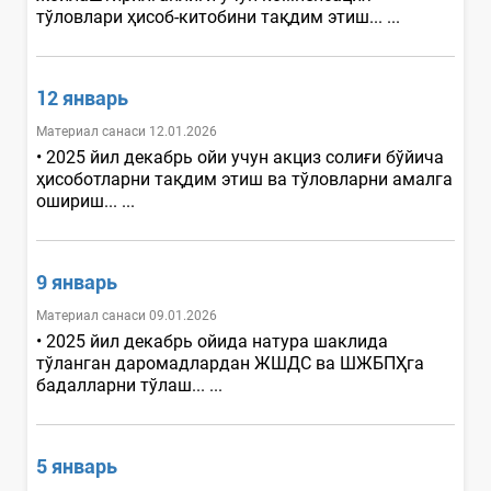
тўловлари ҳисоб-китобини тақдим этиш... ...
12 январь
Материал санаси 12.01.2026
• 2025 йил декабрь ойи учун акциз солиғи бўйича
ҳисоботларни тақдим этиш ва тўловларни амалга
ошириш... ...
9 январь
Материал санаси 09.01.2026
• 2025 йил декабрь ойида натура шаклида
тўланган даромадлардан ЖШДС ва ШЖБПҲга
бадалларни тўлаш... ...
5 январь