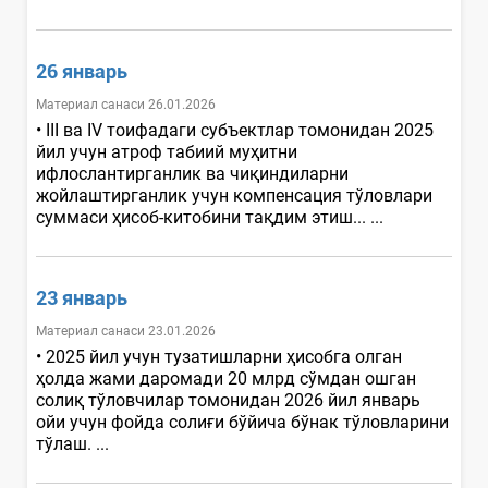
26 январь
Материал санаси 26.01.2026
• III ва IV тоифадаги субъектлар томонидан 2025
йил учун атроф табиий муҳитни
ифлослантирганлик ва чиқиндиларни
жойлаштирганлик учун компенсация тўловлари
суммаси ҳисоб-китобини тақдим этиш... ...
23 январь
Материал санаси 23.01.2026
• 2025 йил учун тузатишларни ҳисобга олган
ҳолда жами даромади 20 млрд сўмдан ошган
солиқ тўловчилар томонидан 2026 йил январь
ойи учун фойда солиғи бўйича бўнак тўловларини
тўлаш. ...