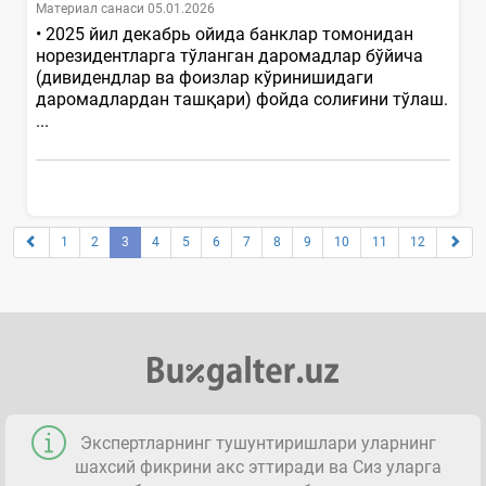
Материал санаси 05.01.2026
• 2025 йил декабрь ойида банклар томонидан
норезидентларга тўланган даромадлар бўйича
(дивидендлар ва фоизлар кўринишидаги
даромадлардан ташқари) фойда солиғини тўлаш.
...
1
2
3
4
5
6
7
8
9
10
11
12
Экспертларнинг тушунтиришлари уларнинг
шахсий фикрини акс эттиради ва Сиз уларга