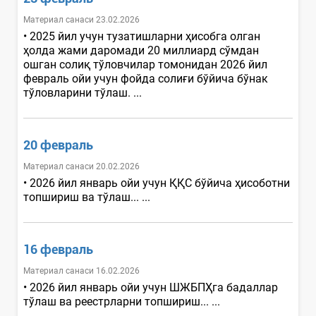
Материал санаси 23.02.2026
• 2025 йил учун тузатишларни ҳисобга олган
ҳолда жами даромади 20 миллиард сўмдан
ошган солиқ тўловчилар томонидан 2026 йил
февраль ойи учун фойда солиғи бўйича бўнак
тўловларини тўлаш. ...
20 февраль
Материал санаси 20.02.2026
• 2026 йил январь ойи учун ҚҚС бўйича ҳисоботни
топшириш ва тўлаш... ...
16 февраль
Материал санаси 16.02.2026
• 2026 йил январь ойи учун ШЖБПҲга бадаллар
тўлаш ва реестрларни топшириш... ...