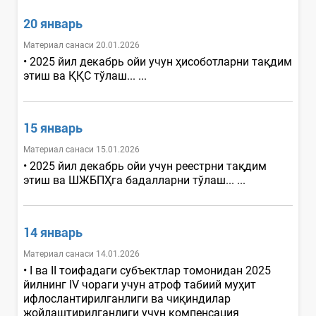
20 январь
Материал санаси 20.01.2026
• 2025 йил декабрь ойи учун ҳисоботларни тақдим
этиш ва ҚҚС тўлаш... ...
15 январь
Материал санаси 15.01.2026
• 2025 йил декабрь ойи учун реестрни тақдим
этиш ва ШЖБПҲга бадалларни тўлаш... ...
14 январь
Материал санаси 14.01.2026
• I ва II тоифадаги субъектлар томонидан 2025
йилнинг IV чораги учун атроф табиий муҳит
ифлослантирилганлиги ва чиқиндилар
жойлаштирилганлиги учун компенсация