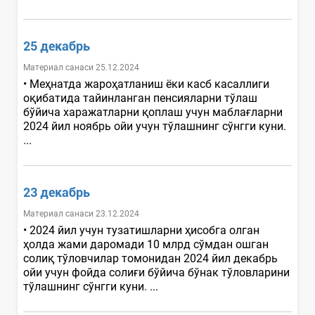
25 декабрь
Материал санаси 25.12.2024
• Меҳнатда жароҳатланиш ёки касб касаллиги
оқибатида тайинланган пенсияларни тўлаш
бўйича харажатларни қоплаш учун маблағларни
2024 йил ноябрь ойи учун тўлашнинг сўнгги куни.
...
23 декабрь
Материал санаси 23.12.2024
• 2024 йил учун тузатишларни ҳисобга олган
ҳолда жами даромади 10 млрд сўмдан ошган
солиқ тўловчилар томонидан 2024 йил декабрь
ойи учун фойда солиғи бўйича бўнак тўловларини
тўлашнинг сўнгги куни. ...