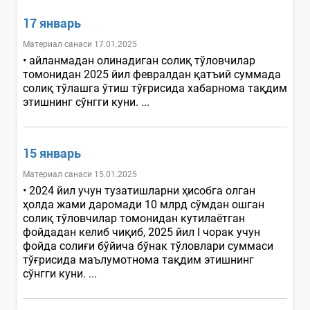
17 январь
Материал санаси 17.01.2025
• айланмадан олинадиган солиқ тўловчилар
томонидан 2025 йил февралдан қатъий суммада
солиқ тўлашга ўтиш тўғрисида хабарнома тақдим
этишнинг сўнгги куни. ...
15 январь
Материал санаси 15.01.2025
• 2024 йил учун тузатишларни ҳисобга олган
ҳолда жами даромади 10 млрд сўмдан ошган
солиқ тўловчилар томонидан кутилаётган
фойдадан келиб чиқиб, 2025 йил I чорак учун
фойда солиғи бўйича бўнак тўловлари суммаси
тўғрисида маълумотнома тақдим этишнинг
сўнгги куни. ...