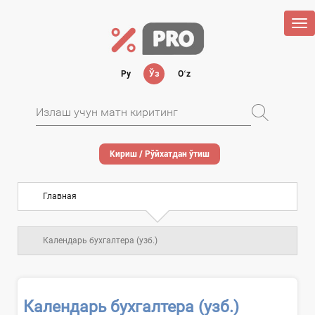
Tog
nav
Ру
Ўз
Oʻz
Кириш / Рўйхатдан ўтиш
Главная
Календарь бухгалтера (узб.)
Календарь бухгалтера (узб.)