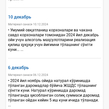
10 декабрь
Материал санаси 10.12.2024
• Умумий овқатланиш корхоналари ва чакана
савдо корхоналари томонидан 2024 йил декабрь
ойи учун алкоголь маҳсулотларини реализация
қилиш ҳуқуқи учун йиғимни тўлашнинг сўнгги
куни... ...
6 декабрь
Материал санаси 06.12.2024
• 2024 йил ноябрь ойида натурал кўринишда
тўланган даромадлар бўйича ЖШДС тўлашнинг
сўнгги куни. Натурал кўринишда даромад
тўланганда ҳисобланган солиқ суммаси даромад
тўланган ойдан кейин 5 иш куни ичида тўланади.
...