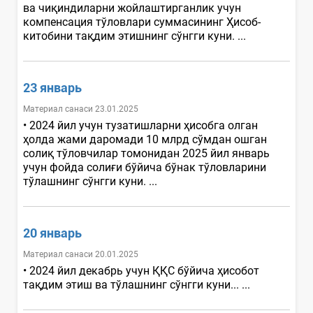
ва чиқиндиларни жойлаштирганлик учун
компенсация тўловлари суммасининг Ҳисоб-
китобини тақдим этишнинг сўнгги куни. ...
23 январь
Материал санаси 23.01.2025
• 2024 йил учун тузатишларни ҳисобга олган
ҳолда жами даромади 10 млрд сўмдан ошган
солиқ тўловчилар томонидан 2025 йил январь
учун фойда солиғи бўйича бўнак тўловларини
тўлашнинг сўнгги куни. ...
20 январь
Материал санаси 20.01.2025
• 2024 йил декабрь учун ҚҚС бўйича ҳисобот
тақдим этиш ва тўлашнинг сўнгги куни... ...