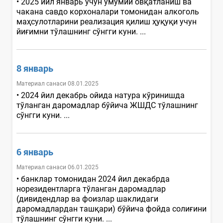
• 2025 йил январь учун умумий овқатланиш ва
чакана савдо корхоналари томонидан алкоголь
маҳсулотларини реализация қилиш ҳуқуқи учун
йиғимни тўлашнинг сўнгги куни. ...
8 январь
Материал санаси 08.01.2025
• 2024 йил декабрь ойида натура кўринишда
тўланган даромадлар бўйича ЖШДС тўлашнинг
сўнгги куни. ...
6 январь
Материал санаси 06.01.2025
• банклар томонидан 2024 йил декабрда
норезидентларга тўланган даромадлар
(дивидендлар ва фоизлар шаклидаги
даромадлардан ташқари) бўйича фойда солиғини
тўлашнинг сўнгги куни. ...