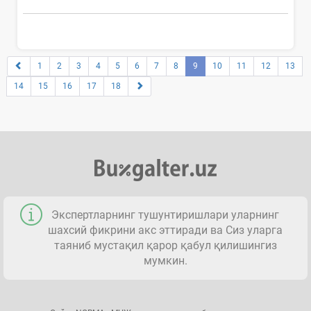
1
2
3
4
5
6
7
8
9
10
11
12
13
14
15
16
17
18
Экспертларнинг тушунтиришлари уларнинг
шахсий фикрини акс эттиради ва Сиз уларга
таяниб мустақил қарор қабул қилишингиз
мумкин.