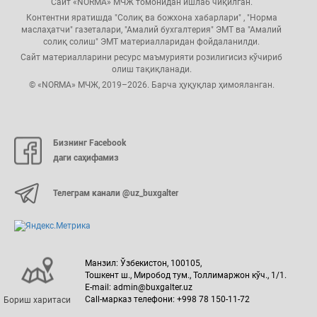
Сайт «NORMA» МЧЖ томонидан ишлаб чиқилган.
Контентни яратишда "Солиқ ва божхона хабарлари" , "Норма
маслаҳатчи" газеталари, "Амалий бухгалтерия" ЭМТ ва "Амалий
солиқ солиш" ЭМТ материалларидан фойдаланилди.
Сайт материалларини ресурс маъмурияти розилигисиз кўчириб
олиш тақиқланади.
© «NORMA» МЧЖ, 2019–2026. Барча ҳуқуқлар ҳимояланган.
Бизнинг Facebook
даги саҳифамиз
Телеграм канали @uz_buxgalter
Манзил: Ўзбекистон, 100105,
Тошкент ш., Миробод тум., Толлимаржон кўч., 1/1.
E-mail: admin@buxgalter.uz
Call-марказ телефони: +998 78 150-11-72
Бориш харитаси