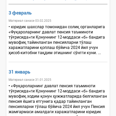
3 февраль
Материал санаси 03.02.2025
• юридик шахслар томонидан солиқ органларига
«Фуқароларнинг давлат пенсия таъминоти
тўғрисида»ги Қонуннинг 12-моддаси «б» бандига
мувофиқ тайинланган пенсияларни тўлаш
харажатларини қоплаш бўйича 2024 йил учун
ҳисоб-китобни тақдим этишнинг сўнгги куни. ...
31 январь
Материал санаси 31.01.2025
• «Фуқароларнинг давлат пенсия таъминоти
тўғрисида»ги Қонуннинг 12-моддаси «б» бандига
мувофиқ ходим қонун ҳужжатларида белгиланган
пенсия ёшига етгунига қадар тайинланган
пенсияларни тўлаш бўйича 2024 йил учун Пенсия
жамғармаси амалдаги харажатларини юридик