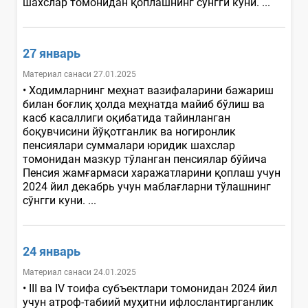
шахслар томонидан қоплашнинг сўнгги куни. ...
27 январь
Материал санаси 27.01.2025
• Ходимларнинг меҳнат вазифаларини бажариш
билан боғлиқ ҳолда меҳнатда майиб бўлиш ва
касб касаллиги оқибатида тайинланган
боқувчисини йўқотганлик ва ногиронлик
пенсиялари суммалари юридик шахслар
томонидан мазкур тўланган пенсиялар бўйича
Пенсия жамғармаси харажатларини қоплаш учун
2024 йил декабрь учун маблағларни тўлашнинг
сўнгги куни. ...
24 январь
Материал санаси 24.01.2025
• III ва IV тоифа субъектлари томонидан 2024 йил
учун атроф-табиий муҳитни ифлослантирганлик