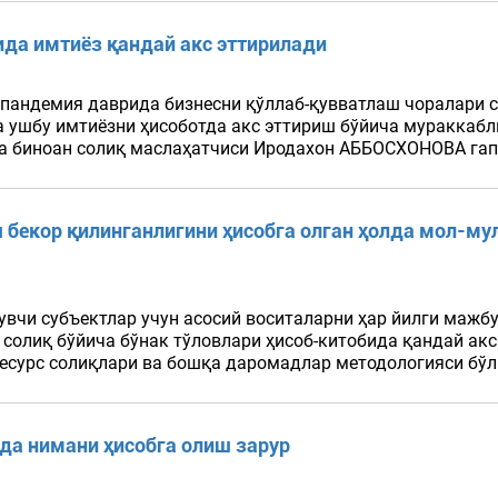
ида имтиёз қандай акс эттирилади
 пандемия даврида бизнесни қўллаб-қувватлаш чоралари 
ушбу имтиёзни ҳисоботда акс эттириш бўйича мураккабли
га биноан солиқ маслаҳатчиси Иродахон АББОСХОНОВА гапи
бекор қилинганлигини ҳисобга олган ҳолда мол-мул
вчи субъектлар учун асосий воситаларни ҳар йилги мажбу
солиқ бўйича бўнак тўловлари ҳисоб-китобида қандай акс
сурс солиқлари ва бошқа даромадлар методологияси бўл
да нимани ҳисобга олиш зарур