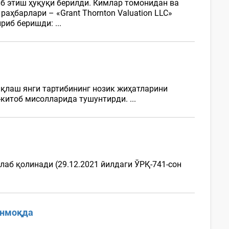
б этиш ҳуқуқи берилди. Кимлар томонидан ва
аҳбарлари – «Grant Thornton Valuation LLC»
иб беришди: ...
иқлаш янги тартибининг нозик жиҳатларини
итоб мисолларида тушунтирди. ...
аб қолинади (29.12.2021 йилдаги ЎРҚ-741-сон
инмоқда