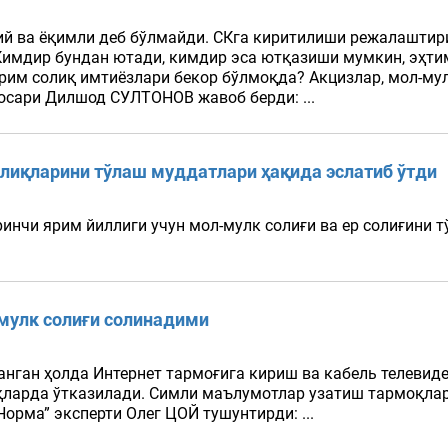
ий ва ёқимли деб бўлмайди. СКга киритилиши режалаштир
 Кимдир бундан ютади, кимдир эса ютқазиши мумкин, эҳти
рим солиқ имтиёзлари бекор бўлмоқда? Акцизлар, мол-му
босари Дилшод СУЛТОНОВ жавоб берди: ...
лиқларини тўлаш муддатлари ҳақида эслатиб ўтди
ринчи ярим йиллиги учун мол-мулк солиғи ва ер солиғини
мулк солиғи солинадими
ган ҳолда Интернет тармоғига кириш ва кабель телевид
қларда ўтказилади. Симли маълумотлар узатиш тармоқлар
Норма” эксперти Олег ЦОЙ тушунтирди: ...