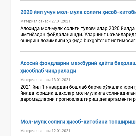
2020 йил учун мол-мулк солиғи ҳисоб-китоб
Материал санаси 27.01.2021
Алоҳида мол-мулк солиғи тўловчилар 2020 йилда
имтиёздан фойдаланишди. Уларнинг баъзиларида 
ошириш лозимлиги ҳақида buxgalter.uz илтимоси
Асосий фондларни мажбурий қайта баҳолаш 
ҳисоблаб чиқарилади
Материал санаси 13.01.2021
2021 йил 1 январдан бошлаб барча хўжалик юриту
йилда юридик шахслар мол-мулкига солинадиган 
даромадларни прогнозлаштириш департаменти ре
Мол-мулк солиғи ҳисоб-китобини топшириш
Материал санаси 12.01.2021