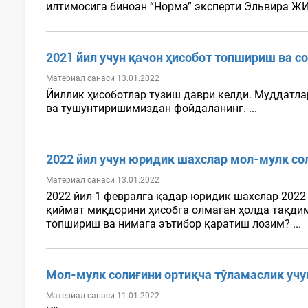
илтимосига биноан “Норма” эксперти Эльвира ЖИ
2021 йил учун қачон ҳисобот топшириш ва с
Материал санаси 13.01.2022
Йиллик ҳисоботлар тузиш даври келди. Муддатла
ва тушунтиришимиздан фойдаланинг. ...
2022 йил учун юридик шахслар мол-мулк с
Материал санаси 13.01.2022
2022 йил 1 февралга қадар юридик шахслар 2022
қиймат миқдорини ҳисобга олмаган ҳолда тақдим э
топшириш ва нимага эътибор қаратиш лозим? ...
Мол-мулк солиғини ортиқча тўламаслик учу
Материал санаси 11.01.2022