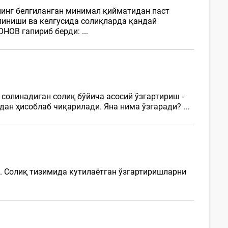
нинг белгиланган минимал қийматидан паст
илиниши ва келгусида солиқларда қандай
НОВ гапириб берди: ...
солинадиган солиқ бўйича асосий ўзгартириш -
ан ҳисоблаб чиқарилади. Яна нима ўзгаради? ...
. Солиқ тизимида кутилаётган ўзгартиришларни