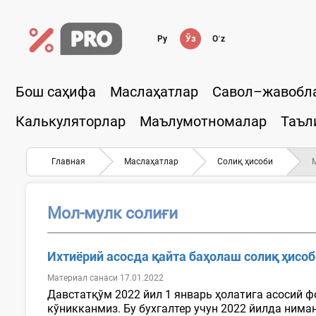
Ру
Ўз
Oʻz
Бош саҳифа
Маслаҳатлар
Савол–жавобл
Калькуляторлар
Маълумотномалар
Таъл
Главная
Маслаҳатлар
Солиқ ҳисоби
Мол-мулк солиғи
Ихтиёрий асосда қайта баҳолаш солиқ ҳисо
Материал санаси 17.01.2022
Давстатқўм 2022 йил 1 январь ҳолатига асосий ф
кўникканмиз. Бу бухгалтер учун 2022 йилда ниман