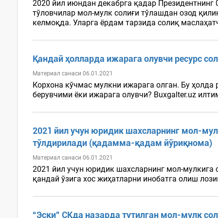
2020 йил июндан декабрга қадар Президентнинг 0
тўловчилар мол-мулк солиғи тўлашдан озод қили
келмоқда. Уларга ёрдам тарзида солиқ маслаҳатч
Қандай ҳолларда ижарага олувчи ресурс со
Материал санаси 06.01.2021
Корхона кўчмас мулкни ижарага олган. Бу ҳолда 
берувчими ёки ижарага олувчи? Buxgalter.uz илт
2021 йил учун юридик шахсларнинг мол-мул
тўлдирилади (қадамма-қадам йўриқнома)
Материал санаси 06.01.2021
2021 йил учун юридик шахсларнинг мол-мулкига 
қандай ўзига хос жиҳатларни инобатга олиш лозим
“Эски” СКда назарда тутилган мол-мулк со