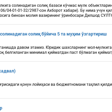
лкига солинадиган солиқ базаси кўчмас мулк объектлари
06/04-01-01-32/2987-сон Ахборот хабари). Бу нима учун қ
мосига биноан молия вазирининг ўринбосари Дилшод СУЛТО
солинадиган солиқ бўйича 5 та муҳим ўзгартириш
ганишда давом этамиз. Юридик шахсларнинг мол-мулкига 
оқ белгиланган минимал қийматдан паст бўлмаган қийматд
жадвал)
ўғрисидаги қонун лойиҳаси ва бюджетномани таҳлил қилди
р