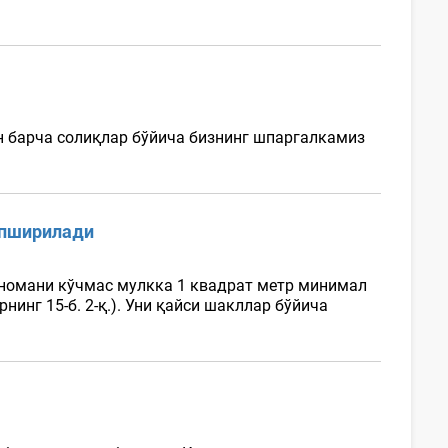
н барча солиқлар бўйича бизнинг шпаргалкамиз
опширилади
тномани кўчмас мулкка 1 квадрат метр минимал
инг 15-б. 2-қ.). Уни қайси шакллар бўйича