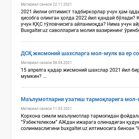
Материал санаси 22.11.2021
2021 йилни оптимист тадбиркорлар учун ҳам одд
ҳисобга олинган ҳолда 2022 йил қандай бўлади?
учун ҚҚС тўловчисига айланмоқда? Нима учун ай
Buxgalter.uz саволларига молия вазирининг ўрин
ДСҚ жисмоний шахсларга мол-мулк ва ер со
Материал санаси 08.04.2021
15 апрелга қадар жисмоний шахслар 2021 йил би
мумкин? ...
Маълумотларни узатиш тармоқларига мол-
Материал санаси 11.03.2021
Корхона симли маълумотлар тармоғидан фойдалан
“Ўзбектелеком” АЖдан ижарага олинадиган қуду
солинмаслигини buxgalter.uz илтимосига биноан “