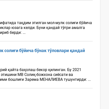
сифатида тақдим этилган мол-мулк солиғи бўйича
клар юзага келди. Буни қандай тўғри амалга
риб берди: ...
к солиғи бўйича бўнак тўловлари қандай
рий қайта баҳолаш бекор қилинган. Бу 2021
 этишини МВ Солиқ-божхона сиёсати ва
ими бошлиғи Зарема МЕНАЛИЕВА тушунтирди: ...