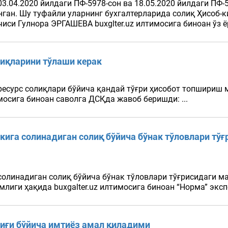
3.04.2020 йилдаги ПФ-5978-сон ва 18.05.2020 йилдаги ПФ
нган. Шу туфайли уларнинг бухгалтерларида солиқ Ҳисоб
иси Гулнора ЭРГАШЕВА buxglter.uz илтимосига биноан ўз ёр
лиқларини тўлаши керак
ресурс солиқлари бўйича қандай тўғри ҳисобот топшириш 
имосига биноан саволга ДСҚда жавоб беришди: ...
кига солинадиган солиқ бўйича бўнак тўловлари т
солинадиган солиқ бўйича бўнак тўловлари тўғрисидаги 
лиги ҳақида buxgalter.uz илтимосига биноан “Норма” экспе
лиғи бўйича имтиёз амал қиладими