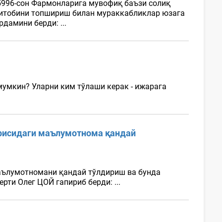
-5996-сон Фармонларига мувофиқ баъзи солиқ
-китобини топшириш билан мураккабликлар юзага
дамини берди: ...
мумкин? Уларни ким тўлаши керак - ижарага
ўғрисидаги маълумотнома қандай
маълумотномани қандай тўлдириш ва бунда
рти Олег ЦОЙ гапириб берди: ...