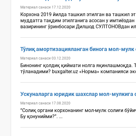
Материал санаси 17.12.2020
Корхона 2019 йилда ташкил этилган ва ташкил эт
муддатга тақдим этилганига асосан у имтиёздан
вазирининг ўринбосари Дилшод СУЛТОНОВдан илт
Тўлиқ амортизацияланган бинога мол-мулк
Материал санаси 03.12.2020
Бинонинг қолдиқ қиймати нолга яқинлашмоқда. 
тўланадими? buxgalter.uz «Норма» компанияси эк
Ускуналарга юридик шахслар мол-мулкига 
Материал санаси 17.08.2020
“Солиқ органи корхонанинг мол-мулк солиғи бўйи
Бу қонунийми?”. ...