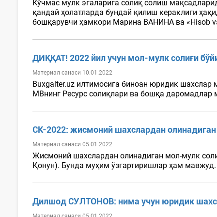
Кўчмас мулк эгаларига солиқ солиш мақсадлари
қандай ҳолатларда бундай қилиш кераклиги ҳақида
бошқарувчи ҳамкори Марина ВАНИНА ва «Hisob va
ДИҚҚАТ! 2022 йил учун мол-мулк солиғи бў
Материал санаси 10.01.2022
Buxgalter.uz илтимосига биноан юридик шахслар 
МВнинг Ресурс солиқлари ва бошқа даромадлар 
СК-2022: жисмоний шахслардан олинадиган 
Материал санаси 05.01.2022
Жисмоний шахслардан олинадиган мол-мулк солиғи
Қонун). Бунда муҳим ўзгартиришлар ҳам мавжуд. 
Дилшод СУЛТОНОВ: нима учун юридик шахсл
Материал санаси 05.01.2022