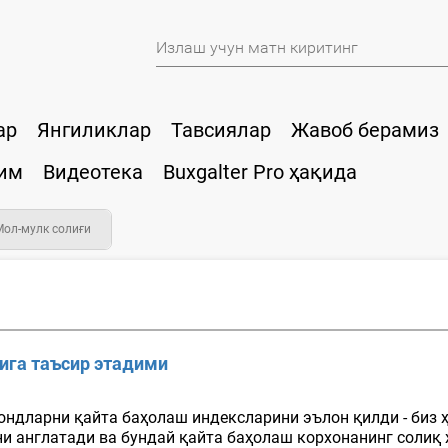
ар
Янгиликлар
Тавсиялар
Жавоб берамиз
им
Видеотека
Buxgalter Pro ҳақида
Мол-мулк солиғи
бига таъсир этадими
ондларни қайта баҳолаш индексларини эълон қилди - биз 
и англатади ва бундай қайта баҳолаш корхонанинг солиқ ҳ