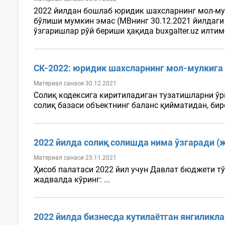
2022 йилдан бошлаб юридик шахсларнинг мол-му
бўлиши мумкин эмас (МВнинг 30.12.2021 йилдаги 
ўзгаришлар рўй бериши ҳақида buxgalter.uz илти
СК-2022: юридик шахсларнинг мол-мулкига 
Материал санаси 30.12.2021
Солиқ кодексига киритиладиган тузатишларни ўр
солиқ базаси объектнинг баланс қийматидан, бир
2022 йилда солиқ солишда нима ўзгаради (
Материал санаси 23.11.2021
Ҳисоб палатаси 2022 йил учун Давлат бюджети т
жадвалда кўринг: ...
2022 йилда бизнесда кутилаётган янгиликла