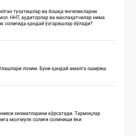
илган тузатишлар ва бошқа янгиликларни
мол. ННТ, аудиторлар ва маслаҳатчилар нима
лк солиғида қандай ўзгаришлар бўлади?
 тўлашлари лозим. Буни қандай амалга ошириш
ениеси хизматларини кўрсатади. Тармоқлар
ига мол-мулк солиғи солиниши ёки