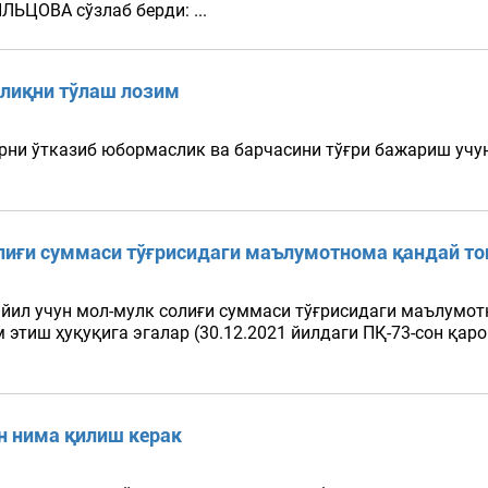
ЛЬЦОВА сўзлаб берди: ...
олиқни тўлаш лозим
рни ўтказиб юбормаслик ва барчасини тўғри бажариш учу
олиғи суммаси тўғрисидаги маълумотнома қандай т
 йил учун мол-мулк солиғи суммаси тўғрисидаги маълумо
тиш ҳуқуқига эгалар (30.12.2021 йилдаги ПҚ-73-сон қарорн
н нима қилиш керак