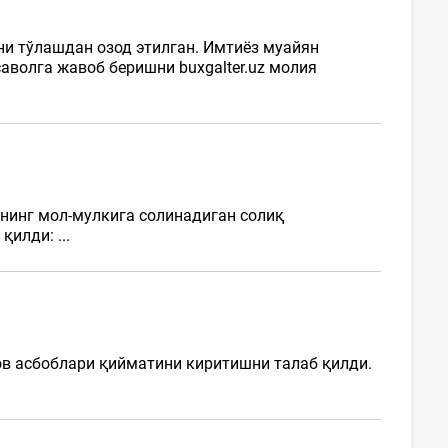
ни тўлашдан озод этилган. Имтиёз муайян
волга жавоб беришни buxgalter.uz молия
нинг мол-мулкига солинадиган солиқ
қилди: ...
чов асбоблари қийматини киритишни талаб қилди.