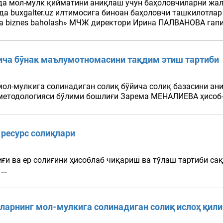
да мол-мулк қийматини аниқлаш учун баҳоловчиларни жал
 buxgalter.uz илтимосига биноан баҳоловчи ташкилотлар р
 biznes baholash» МЧЖ директори Ирина ПАЛВАНОВА гапир
йича бўнак маълумотномасини тақдим этиш тартиби
мол-мулкига солинадиган солиқ бўйича солиқ базасини ан
методологияси бўлими бошлиғи Зарема МЕНАЛИЕВА ҳисоб-к
ресурс солиқлари
 ва ер солиғини ҳисоблаб чиқариш ва тўлаш тартиби сақл
...
арнинг мол-мулкига солинадиган солиқ ислоҳ қил