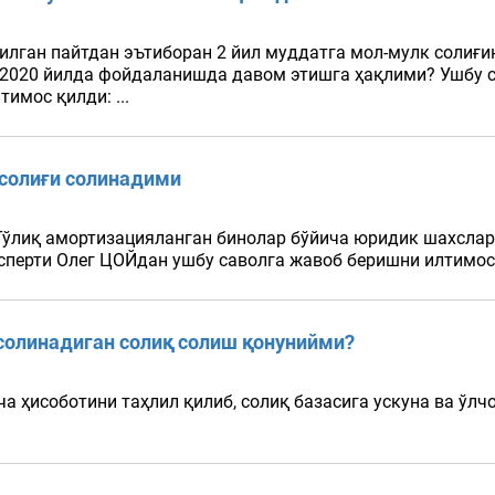
илган пайтдан эътиборан 2 йил муддатга мол-мулк солиғи
 2020 йилда фойдаланишда давом этишга ҳақлими? Ушбу са
имос қилди: ...
 солиғи солинадими
Тўлиқ амортизацияланган бинолар бўйича юридик шахслар
сперти Олег ЦОЙдан ушбу саволга жавоб беришни илтимос 
солинадиган солиқ солиш қонунийми?
ча ҳисоботини таҳлил қилиб, солиқ базасига ускуна ва ўл