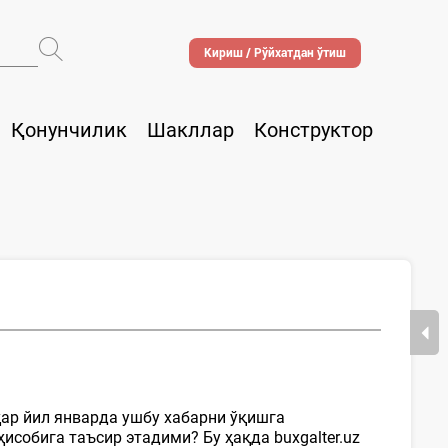
Кириш / Рўйхатдан ўтиш
Қонунчилик
Шакллар
Конструктор
ҳар йил январда ушбу хабарни ўқишга
исобига таъсир этадими? Бу ҳақда buxgalter.uz