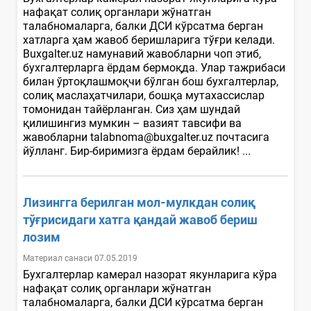
нафақат солиқ органлари жўнатган
талабномаларга, балки ДСИ кўрсатма берган
хатларга ҳам жавоб беришларига тўғри келади.
Buxgalter.uz намунавий жавобларни чоп этиб,
бухгалтерларга ёрдам бермоқда. Улар тажрибаси
билан ўртоқлашмоқчи бўлган бош бухгалтерлар,
солиқ маслаҳатчилари, бошқа мутахассислар
томонидан тайёрланган. Сиз ҳам шундай
қилишингиз мумкин – вазият тавсифи ва
жавобларни talabnoma@buxgalter.uz почтасига
йўлланг. Бир-биримизга ёрдам берайлик! ...
Лизингга берилган мол-мулкдан солиқ
тўғрисидаги хатга қандай жавоб бериш
лозим
Материал санаси 07.05.2019
Бухгалтерлар камерал назорат якунларига кўра
нафақат солиқ органлари жўнатган
талабномаларга, балки ДСИ кўрсатма берган