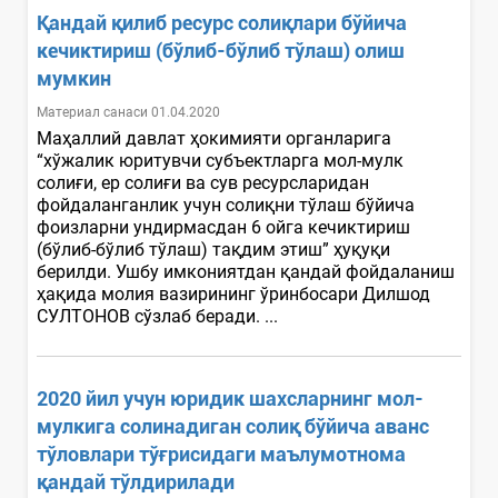
Қандай қилиб ресурс солиқлари бўйича
кечиктириш (бўлиб-бўлиб тўлаш) олиш
мумкин
Материал санаси 01.04.2020
Маҳаллий давлат ҳокимияти органларига
“хўжалик юритувчи субъектларга мол-мулк
солиғи, ер солиғи ва сув ресурсларидан
фойдаланганлик учун солиқни тўлаш бўйича
фоизларни ундирмасдан 6 ойга кечиктириш
(бўлиб-бўлиб тўлаш) тақдим этиш” ҳуқуқи
берилди. Ушбу имкониятдан қандай фойдаланиш
ҳақида молия вазирининг ўринбосари Дилшод
СУЛТОНОВ сўзлаб беради. ...
2020 йил учун юридик шахсларнинг мол-
мулкига солинадиган солиқ бўйича аванс
тўловлари тўғрисидаги маълумотнома
қандай тўлдирилади