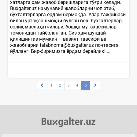
хатларга ҳам жавоб беришларига тўғри келади.
Buxgalter.uz намунавий жавобларни чоп этиб,
бухгалтерларга ёрдам бермоқда. Улар тажрибаси
билан ўртоқлашмоқчи бўлган бош бухгалтерлар,
солиқ маслаҳатчилари, бошқа мутахассислар
томонидан тайёрланган. Сиз ҳам шундай
қилишингиз мумкин – вазият тавсифи ва
жавобларни talabnoma@buxgalter.uz почтасига
йўлланг. Бир-биримизга ёрдам берайлик! ...
1
2
3
4
5