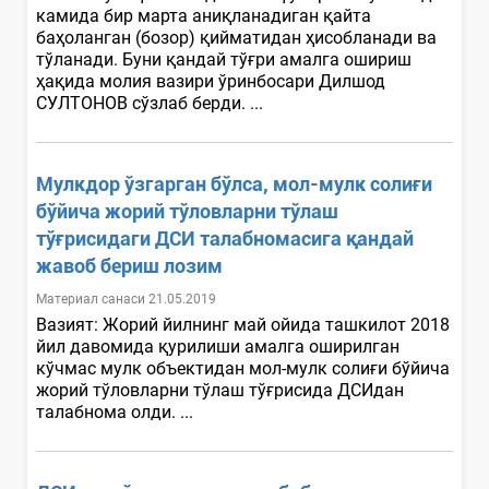
камида бир марта аниқланадиган қайта
баҳоланган (бозор) қийматидан ҳисобланади ва
тўланади. Буни қандай тўғри амалга ошириш
ҳақида молия вазири ўринбосари Дилшод
СУЛТОНОВ сўзлаб берди. ...
Мулкдор ўзгарган бўлса, мол-мулк солиғи
бўйича жорий тўловларни тўлаш
тўғрисидаги ДСИ талабномасига қандай
жавоб бериш лозим
Материал санаси 21.05.2019
Вазият: Жорий йилнинг май ойида ташкилот 2018
йил давомида қурилиши амалга оширилган
кўчмас мулк объектидан мол-мулк солиғи бўйича
жорий тўловларни тўлаш тўғрисида ДСИдан
талабнома олди. ...