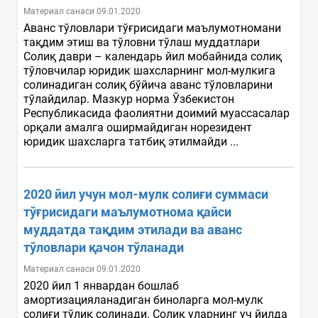
Материал санаси 09.01.2020
Аванс тўловлари тўғрисидаги маълумотномани
тақдим этиш ва тўловни тўлаш муддатлари
Солиқ даври – календарь йил мобайнида солиқ
тўловчилар юридик шахсларнинг мол-мулкига
солинадиган солиқ бўйича аванс тўловларини
тўлайдилар. Мазкур норма Ўзбекистон
Республикасида фаолиятни доимий муассасалар
орқали амалга оширмайдиган норезидент
юридик шахсларга татбиқ этилмайди ...
2020 йил учун мол-мулк солиғи суммаси
тўғрисидаги маълумотнома қайси
муддатда тақдим этилади ва аванс
тўловлари қачон тўланади
Материал санаси 09.01.2020
2020 йил 1 январдан бошлаб
амортизацияланадиган биноларга мол-мулк
солиғи тўлиқ солинади. Солиқ уларнинг уч йилда