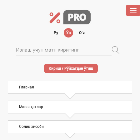
Tog
nav
Ру
Ўз
Oʻz
Кириш / Рўйхатдан ўтиш
Главная
Маслаҳатлар
Солиқ ҳисоби