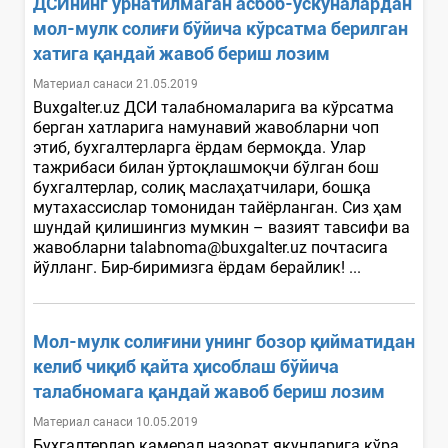
ДСИнинг ўрнатилмаган асбоб-ускуналардан
мол-мулк солиғи бўйича кўрсатма берилган
хатига қандай жавоб бериш лозим
Материал санаси 21.05.2019
Buxgalter.uz ДСИ талабномаларига ва кўрсатма
берган хатларига намунавий жавобларни чоп
этиб, бухгалтерларга ёрдам бермоқда. Улар
тажрибаси билан ўртоқлашмоқчи бўлган бош
бухгалтерлар, солиқ маслаҳатчилари, бошқа
мутахассислар томонидан тайёрланган. Сиз ҳам
шундай қилишингиз мумкин – вазият тавсифи ва
жавобларни talabnoma@buxgalter.uz почтасига
йўлланг. Бир-биримизга ёрдам берайлик! ...
Мол-мулк солиғини унинг бозор қийматидан
келиб чиқиб қайта ҳисоблаш бўйича
талабномага қандай жавоб бериш лозим
Материал санаси 10.05.2019
Бухгалтерлар камерал назорат якунларига кўра