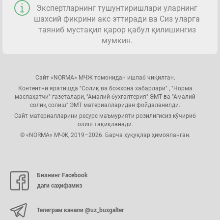
Экспертларнинг тушунтиришлари уларнинг
шахсий фикрини акс эттиради ва Сиз уларга
таяниб мустақил қарор қабул қилишингиз
мумкин.
Сайт «NORMA» МЧЖ томонидан ишлаб чиқилган.
Контентни яратишда "Солиқ ва божхона хабарлари" , "Норма
маслаҳатчи" газеталари, "Амалий бухгалтерия" ЭМТ ва "Амалий
солиқ солиш" ЭМТ материалларидан фойдаланилди.
Сайт материалларини ресурс маъмурияти розилигисиз кўчириб
олиш тақиқланади.
© «NORMA» МЧЖ, 2019–2026. Барча ҳуқуқлар ҳимояланган.
Бизнинг Facebook
даги саҳифамиз
Телеграм канали @uz_buxgalter