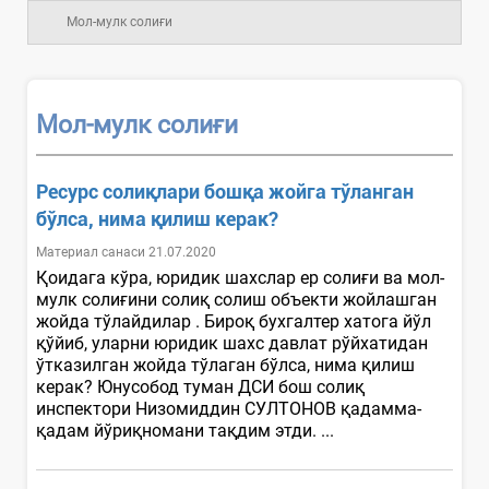
Мол-мулк солиғи
Мол-мулк солиғи
Ресурс солиқлари бошқа жойга тўланган
бўлса, нима қилиш керак?
Материал санаси 21.07.2020
Қоидага кўра, юридик шахслар ер солиғи ва мол-
мулк солиғини солиқ солиш объекти жойлашган
жойда тўлайдилар . Бироқ бухгалтер хатога йўл
қўйиб, уларни юридик шахс давлат рўйхатидан
ўтказилган жойда тўлаган бўлса, нима қилиш
керак? Юнусобод туман ДСИ бош солиқ
инспектори Низомиддин СУЛТОНОВ қадамма-
қадам йўриқномани тақдим этди. ...