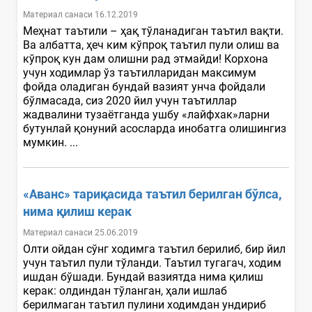
Материал санаси 16.12.2019
Меҳнат таътили – ҳақ тўланадиган таътил вақти.
Ва албатта, ҳеч ким кўпроқ таътил пули олиш ва
кўпроқ кун дам олишни рад этмайди! Корхона
учун ходимлар ўз таътилларидан максимум
фойда оладиган бундай вазият унча фойдали
бўлмасада, сиз 2020 йил учун таътиллар
жадвалини тузаётганда ушбу «лайфхак»ларни
бутунлай қонуний асосларда инобатга олишингиз
мумкин. ...
«Аванс» тариқасида таътил берилган бўлса,
нима қилиш керак
Материал санаси 25.06.2019
Олти ойдан сўнг ходимга таътил берилиб, бир йил
учун таътил пули тўланди. Таътил тугагач, ходим
ишдан бўшади. Бундай вазиятда нима қилиш
керак: олдиндан тўланган, ҳали ишлаб
берилмаган таътил пулини ходимдан ундириб