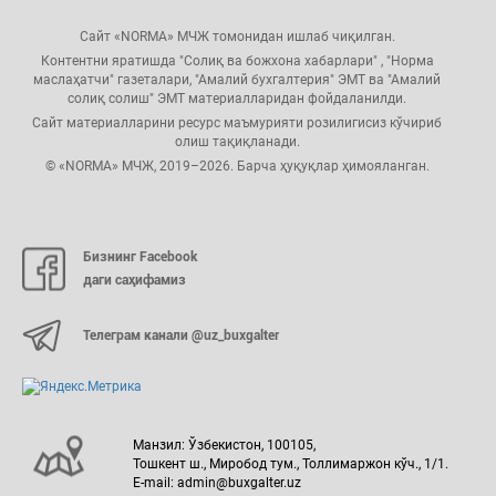
Сайт «NORMA» МЧЖ томонидан ишлаб чиқилган.
Контентни яратишда "Солиқ ва божхона хабарлари" , "Норма
маслаҳатчи" газеталари, "Амалий бухгалтерия" ЭМТ ва "Амалий
солиқ солиш" ЭМТ материалларидан фойдаланилди.
Сайт материалларини ресурс маъмурияти розилигисиз кўчириб
олиш тақиқланади.
© «NORMA» МЧЖ, 2019–2026. Барча ҳуқуқлар ҳимояланган.
Бизнинг Facebook
даги саҳифамиз
Телеграм канали @uz_buxgalter
Манзил: Ўзбекистон, 100105,
Тошкент ш., Миробод тум., Толлимаржон кўч., 1/1.
E-mail: admin@buxgalter.uz