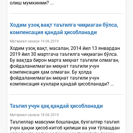
олиш мумкинми? ...
Ходим узоқ вақт таътилга чиқмаган бўлса,
компенсация қандай ҳисобланади
Материал санаси 19.06.2019
Ходим узоқ вақт, масалан, 2014 йил 13 январдан
2019 йил 30 мартгача таътилга чиқмаган бўлса.
Бу вақтда бирон марта меҳнат таътили олмаган,
фойдаланилмаган меҳнат таътили учун
компенсация ҳам олмаган. Бу ҳолда
фойдаланилмаган меҳнат таътили учун
компенсация кунлари қандай ҳисобланади? ...
Таътил учун ҳақ қандай ҳисобланади
Материал санаси 18.06.2019
Таътиллар мавсуми бошланди, бухгалтер таътил
учун ҳақни ҳисоб-китоб қилиши ва уни тўлашдан