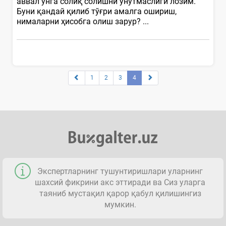
аввал унга солиқ солишни унутмаслиги лозим.
Буни қандай қилиб тўғри амалга ошириш,
нималарни ҳисобга олиш зарур? ...
1
2
3
4
Экспертларнинг тушунтиришлари уларнинг
шахсий фикрини акс эттиради ва Сиз уларга
таяниб мустақил қарор қабул қилишингиз
мумкин.