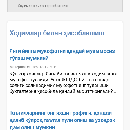
Ходимлар билан ҳисоблашиш
Ходимлар билан ҳисоблашиш
Янги йилга мукофотни қандай муаммосиз
тўлаш мумкин?
Материал санаси 18.12.2019
Кўп корхоналар Янги йилга энг яхши ходимларга
мукофот тўлайди. Унга ЖШДС, ЯИТ ва фойда
солиғи солинадими? Мукофотнинг тўланиши
бухгалтерия ҳисобида қандай акс эттирилади? ...
Таътилларнинг энг яхши графиги: қандай
қилиб кўпроқ таътил пули олиш ва узоқроқ
дам олиш мумкин