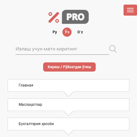
Tog
nav
Ру
Ўз
Oʻz
Кириш / Рўйхатдан ўтиш
Главная
Маслаҳатлар
Бухгалтерия ҳисоби