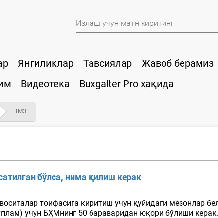
ар
Янгиликлар
Тавсиялар
Жавоб берамиз
им
Видеотека
Buxgalter Pro ҳақида
ТМЗ
сатилган бўлса, нима қилиш керак
 воситалар тоифасига киритиш учун қуйидаги мезонлар бе
ўплам) учун БҲМнинг 50 бараваридан юқори бўлиши керак.