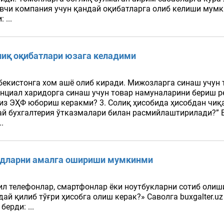
чи компания учун қандай оқибатларга олиб келиши мумкин
 ...
лиқ оқибатлари юзага келадими
екистонга хом ашё олиб киради. Мижозларга синаш учун
енциал харидорга синаш учун товар намуналарини бериш 
из ЭҲФ юбориш керакми? 3. Солиқ ҳисобида ҳисобдан чиқ
ай бухгалтерия ўтказмалари билан расмийлаштирилади?” Bu
..
ридларни амалга ошириши мумкинми
л телефонлар, смартфонлар ёки ноутбукларни сотиб олиши
ай қилиб тўғри ҳисобга олиш керак?» Саволга buxgalter.uz
ерди: ...