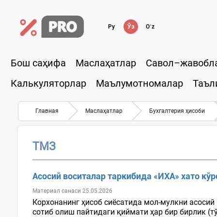
Ру
Ўз
Oʻz
Бош саҳифа
Маслаҳатлар
Савол–жавобл
Калькуляторлар
Маълумотномалар
Таъл
Главная
Маслаҳатлар
Бухгалтерия ҳисоби
ТМЗ
Асосий воситалар таркибида «ИХА» хато кўр
Материал санаси 25.05.2026
Корхонанинг ҳисоб сиёсатида мол-мулкни асосий
сотиб олиш пайтидаги қиймати ҳар бир бирлик (т