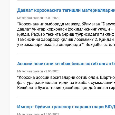
Давлат корхонасига тегишли материалларни
Материал санаси 06.09.2023
“Корхонанинг омборида мавжуд бўлмаган “Daewoo
давлат унитар корхонаси (ҳокимликнинг улуши –
қилди. Раҳбар текинга бериш тўғрисидаги такл
Таъсисчини хабардор қилиш лозимми? 2. Қандай
ўтказмалари амалга оширилади?” Buxgalter.uz ил
Асосий воситани кешбэк билан сотиб олган 
Материал санаси 23.05.2023
“Корхона асосий воситаларни сотиб олди. Шартн
фактура расмийлаштирди ва кешбэк суммасини х
Кешбэкни бухгалтерия ҳисобида қандай акс эттир
Импорт бўйича транспорт харажатлари БЮД
Материал санаси 15.05.2023