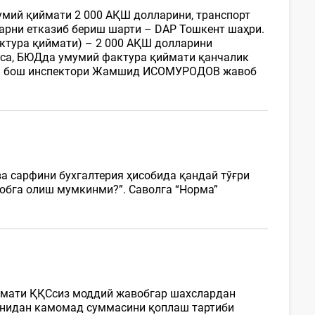
умий қиймати 2 000 АҚШ долларини, транспорт
арни етказиб бериш шарти – DAP Тошкент шаҳри.
ктура қиймати) – 2 000 АҚШ долларини
лса, БЮДда умумий фактура қиймати қанчалик
маси бош инспектори Жамшид ИСОМУРОДОВ жавоб
а сарфини бухгалтерия ҳисобида қандай тўғри
обга олиш мумкинми?”. Саволга “Норма”
ймати ҚҚСсиз моддий жавобгар шахслардан
онидан камомад суммасини қоплаш тартиби