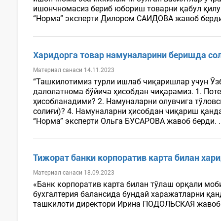
ишончномасиз бериб юбориш товарни қабул қилув
“Норма” эксперти Дилором САИДОВА жавоб берди:
Харидорга товар намуналарини беришда со
Материал санаси 14.11.2023
“Ташкилотимиз турли ишлаб чиқаришлар учун Ўзб
далолатнома бўйича ҳисобдан чиқарамиз. 1. Пот
ҳисобланадими? 2. Намуналарни олувчига тўловс
солиғи)? 4. Намуналарни ҳисобдан чиқариш қанд
“Норма” эксперти Ольга БУСАРОВА жавоб берди. .
Тижорат банки корпоратив карта билан ха
Материал санаси 18.09.2023
«Банк корпоратив карта билан тўлаш орқали моби
бухгалтерия балансида бундай харажатларни қанд
ташкилоти директори Ирина ПОДОЛЬСКАЯ жавоб б