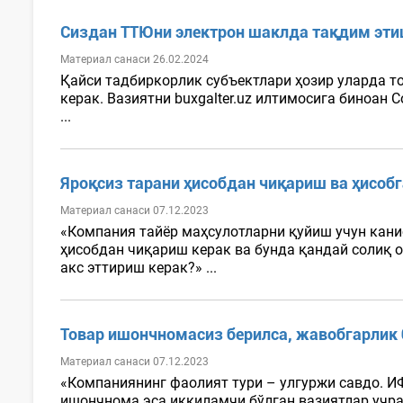
Сиздан ТТЮни электрон шаклда тақдим эти
Материал санаси 26.02.2024
Қайси тадбиркорлик субъектлари ҳозир уларда 
керак. Вазиятни buxgalter.uz илтимосига биноа
...
Яроқсиз тарани ҳисобдан чиқариш ва ҳисоб
Материал санаси 07.12.2023
«Компания тайёр маҳсулотларни қуйиш учун канис
ҳисобдан чиқариш керак ва бунда қандай солиқ 
акс эттириш керак?» ...
Товар ишончномасиз берилса, жавобгарлик
Материал санаси 07.12.2023
«Компаниянинг фаолият тури – улгуржи савдо. И
ишончнома эса иккиламчи бўлган вазиятлар учра