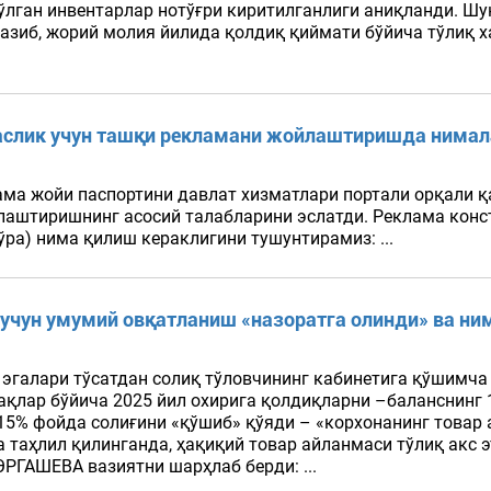
ўлган инвентарлар нотўғри киритилганлиги аниқланди. Шу
казиб, жорий молия йилида қолдиқ қиймати бўйича тўлиқ
слик учун ташқи рекламани жойлаштиришда нимала
ама жойи паспортини давлат хизматлари портали орқали 
лаштиришнинг асосий талабларини эслатди. Реклама конс
ра) нима қилиш кераклигини тушунтирамиз: ...
учун умумий овқатланиш «назоратга олинди» ва ни
 эгалари тўсатдан солиқ тўловчининг кабинетига қўшимча
ақлар бўйича 2025 йил охирига қолдиқларни –баланснинг 
15% фойда солиғини «қўшиб» қўяди – «корхонанинг товар
 таҳлил қилинганда, ҳақиқий товар айланмаси тўлиқ акс э
ЭРГАШЕВА вазиятни шарҳлаб берди: ...