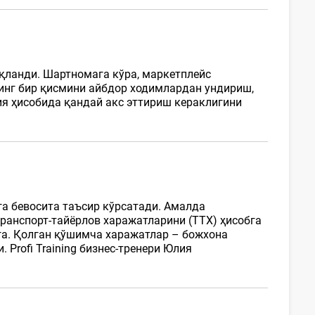
қланди. Шартномага кўра, маркетплейс
нинг бир қисмини айбдор ходимлардан ундириш,
ия ҳисобида қандай акс эттириш кераклигини
а бевосита таъсир кўрсатади. Амалда
ранспорт-тайёрлов харажатларини (ТТХ) ҳисобга
га. Қолган қўшимча харажатлар – божхона
Profi Training бизнес-тренери Юлия