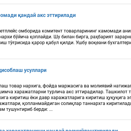
момади қандай акс эттирилади
кетплейс омборида комитент товарларининг камомади ани
архи бўйича қоплайди. Шу билан бирга, раҳбарият зарар
иш тўғрисида қарор қабул қилди. Ушбу воқеани бухгалтер
.
 ҳисоблаш усуллари
лаш товар нархига, фойда маржасига ва молиявий натижаг
шимча харажатларни турлича акс эттирадилар. Ташкилот т
хига киритиш ёки давр харажатларига киритиш ҳуқуқига э
атлари, қопланмайдиган солиқлар таннархга киритилади. 
м тушунтириб берди: ...
ида ҳаракатланиши қандай расмийлаштирилади