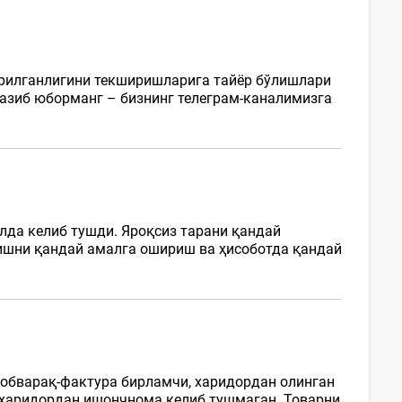
ирилганлигини текширишларига тайёр бўлишлари
казиб юборманг – бизнинг телеграм-каналимизга
лда келиб тушди. Яроқсиз тарани қандай
тишни қандай амалга ошириш ва ҳисоботда қандай
собварақ-фактура бирламчи, харидордан олинган
 харидордан ишончнома келиб тушмаган. Товарни