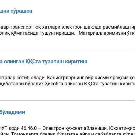
шни сўрашса
товар-транспорт юк хатлари электрон шаклда расмийлашт
н Солиқ қўмитасида тушунтиришди. Материалларимизни ўт
га олинган ҚҚСга тузатиш киритиш
трлар сотиб олади. Канистрларнинг бир қисми яроқсиз ҳо
оқибатлари бўлади? Ҳисобга олинган ҚҚСга тузатиш кири
 бўладими
ФУТ коди 46.46.0 – Электрон ҳужжат айланиши. Юкхати-ҳи
йди. Томонларга боғлиқ бўлмаган айрим сабабларга кўра