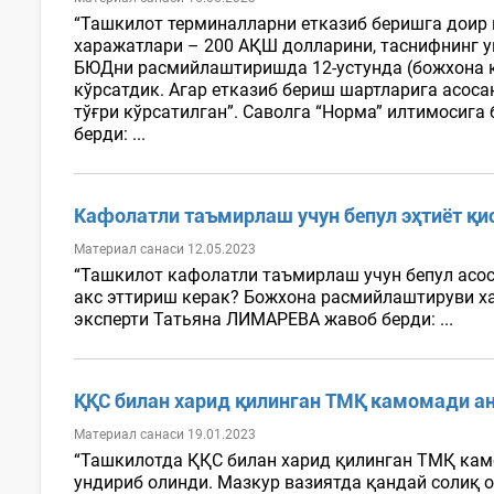
“Ташкилот терминалларни етказиб беришга доир 
харажатлари – 200 АҚШ долларини, таснифнинг у
БЮДни расмийлаштиришда 12-устунда (божхона қи
кўрсатдик. Агар етказиб бериш шартларига асос
тўғри кўрсатилган”. Саволга “Норма” илтимоси
берди: ...
Кафолатли таъмирлаш учун бепул эҳтиёт қи
Материал санаси 12.05.2023
“Ташкилот кафолатли таъмирлаш учун бепул асос
акс эттириш керак? Божхона расмийлаштируви ха
эксперти Татьяна ЛИМАРЕВА жавоб берди: ...
ҚҚС билан харид қилинган ТМҚ камомади ан
Материал санаси 19.01.2023
“Ташкилотда ҚҚС билан харид қилинган ТМҚ кам
ундириб олинди. Мазкур вазиятда қандай солиқ