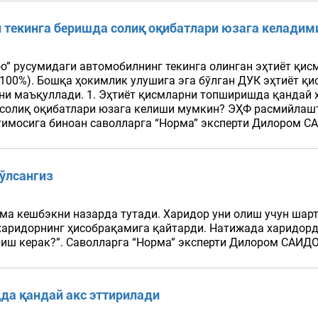
 текинга беришда солиқ оқибатлари юзага келадим
” русумидаги автомобилнинг текинга олинган эҳтиёт қисм
 100%). Бошқа ҳокимлик улушига эга бўлган ДУК эҳтиёт қ
ифни маъқуллади. 1. Эҳтиёт қисмларни топширишда қанда
 солиқ оқибатлари юзага келиши мумкин? ЭҲФ расмийлашт
тимосига биноан саволларга “Норма” эксперти Дилором СА
бўлсангиз
ома кешбэкни назарда тутади. Харидор уни олиш учун шар
аридорнинг ҳисобрақамига қайтарди. Натижада харидорд
иш керак?”. Саволларга “Норма” эксперти Дилором САИДОВ
да қандай акс эттирилади