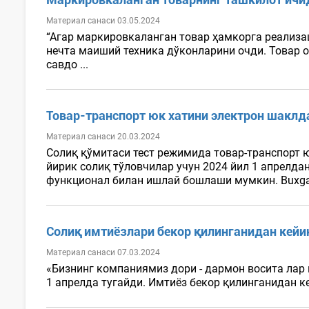
Материал санаси 03.05.2024
“Агар маркировкаланган товар ҳамкорга реализ
нечта маиший техника дўконларини очди. Товар 
савдо ...
Товар-транспорт юк хатини электрон шакл
Материал санаси 20.03.2024
Солиқ қўмитаси тест режимида товар-транспорт
йирик солиқ тўловчилар учун 2024 йил 1 апрелда
функционал билан ишлай бошлаши мумкин. Buxgalt
Солиқ имтиёзлари бекор қилинганидан кейин
Материал санаси 07.03.2024
«Бизнинг компаниямиз дори - дармон восита лар 
1 апрелда тугайди. Имтиёз бекор қилинганидан ке