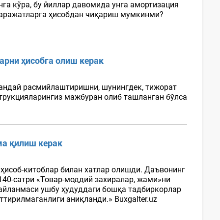
нга кўра, бу йиллар давомида унга амортизация
 харажатларга ҳисобдан чиқариш мумкинми?
рни ҳисобга олиш керак
қандай расмийлаштиришни, шунингдек, тижорат
трукцияларингиз мажбуран олиб ташланган бўлса
ма қилиш керак
 ҳисоб-китоблар билан хатлар олишди. Даъвонинг
140-сатри «Товар-моддий захиралар, жами»ни
 айланмаси ушбу ҳудуддаги бошқа тадбиркорлар
ттирилмаганлиги аниқланди.» Buxgalter.uz