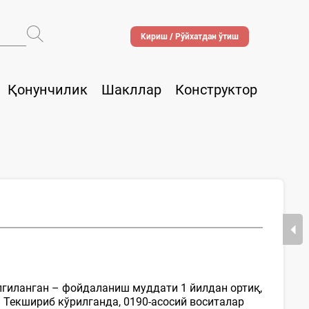
Кириш / Рўйхатдан ўтиш
Қонунчилик
Шакллар
Конструктор
лгиланган – фойдаланиш муддати 1 йилдан ортиқ,
 Текшириб кўрилганда, 0190-асосий воситалар