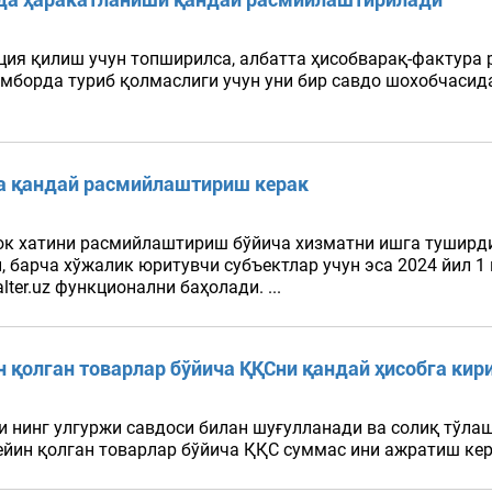
ация қилиш учун топширилса, албатта ҳисобварақ-фактур
омборда туриб қолмаслиги учун уни бир савдо шохобчасид
да қандай расмийлаштириш керак
 юк хатини расмийлаштириш бўйича хизматни ишга тушир
н, барча хўжалик юритувчи субъектлар учун эса 2024 йил 
er.uz функционални баҳолади. ...
 қолган товарлар бўйича ҚҚСни қандай ҳисобга кир
и нинг улгуржи савдоси билан шуғулланади ва солиқ тўлаш
йин қолган товарлар бўйича ҚҚС суммас ини ажратиш керак