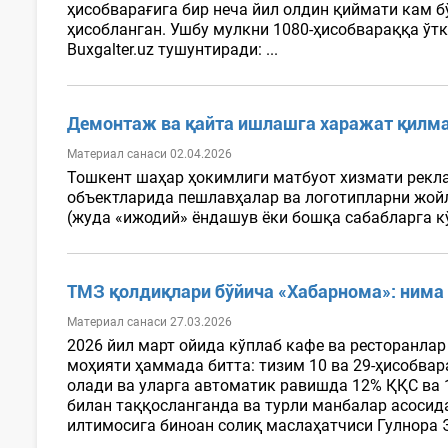
ҳисобварағига бир неча йил олдин қиймати кам б
ҳисобланган. Ушбу мулкни 1080-ҳисобвараққа ўт
Buxgalter.uz тушунтиради: ...
Демонтаж ва қайта ишлашга харажат қилма
Материал санаси 02.04.2026
Тошкент шаҳар ҳокимлиги матбуот хизмати рекл
объектларида пешлавҳалар ва логотипларни жой
(жуда «ижодий» ёндашув ёки бошқа сабабларга кў
ТМЗ қолдиқлари бўйича «Хабарнома»: нима 
Материал санаси 27.03.2026
2026 йил март ойида кўплаб кафе ва ресторанлар
моҳияти ҳаммада битта: тизим 10 ва 29-ҳисобвар
олади ва уларга автоматик равишда 12% ҚҚС ва 
билан таққосланганда ва турли манбалар асосида
илтимосига биноан солиқ маслаҳатчиси Гулнора 