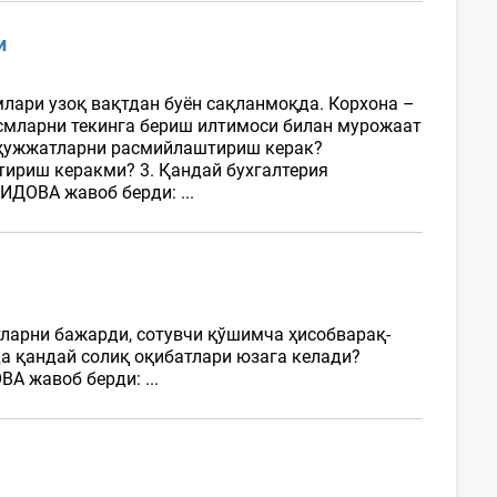
и
лари узоқ вақтдан буён сақланмоқда. Корхона –
исмларни текинга бериш илтимоси билан мурожаат
й ҳужжатларни расмийлаштириш керак?
ириш керакми? 3. Қандай бухгалтерия
ИДОВА жавоб берди: ...
тларни бажарди, сотувчи қўшимча ҳисобварақ-
а қандай солиқ оқибатлари юзага келади?
А жавоб берди: ...