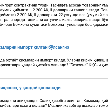
импорт контрактини тузди. Таснифга асосан товарнинг ум
мумий қиймати – 2 200 АҚШ долларини ташкил этади. Тов
ймати) 2 200 АҚШ долларини, 22-устунда эса (умумий фа
ан транспортда ташишни сотувчи амалга ошириши шарт бў
га биноан Божхона қўмитаси Божхона тўловлари бошқар
смларни импорт қилган бўлсангиз
да эҳтиёт қисмларни импорт қилди. Уларни кирим қилиш в
ражатлари қандай ҳисобга олинади? “Божхона” ҚҚСни ҳис
иқланса, у қандай қопланади
омадини аниқлашди. Солиқ ҳисобга олинган. Камомад қи
 оқибатлари юзага келади? Моддий жавобгар шахслар том