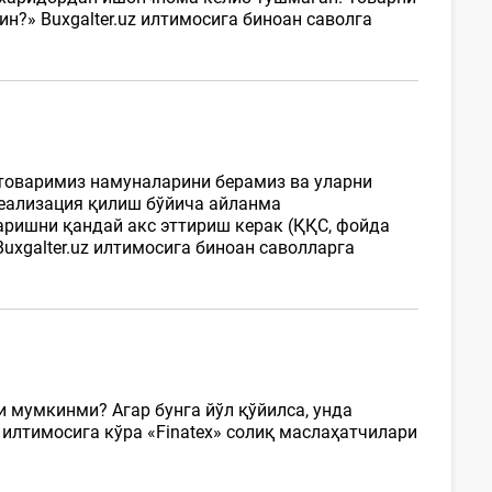
?» Buxgalter.uz илтимосига биноан саволга
 товаримиз намуналарини берамиз ва уларни
реализация қилиш бўйича айланма
аришни қандай акс эттириш керак (ҚҚС, фойда
xgalter.uz илтимосига биноан саволларга
 мумкинми? Агар бунга йўл қўйилса, унда
 илтимосига кўра «Finatex» солиқ маслаҳатчилари