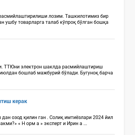
а расмийлаштирилиши лозим. Ташкилотимиз бир
ан ушбу товарларга талаб кўпроқ бўлган бошқа
ди. ТТЮни электрон шаклда расмийлаштириш
1 июлдан бошлаб мажбурий бўлади. Бугуноқ барча
итиш керак
 дан озод қилин ган . Солиқ имтиёзлари 2024 йил
ми?» « Н орм a » эксперт и Ирин a ...