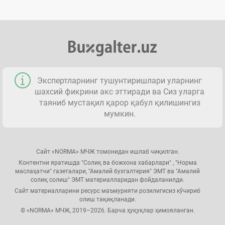
Экспертларнинг тушунтиришлари уларнинг
шахсий фикрини акс эттиради ва Сиз уларга
таяниб мустақил қарор қабул қилишингиз
мумкин.
Сайт «NORMA» МЧЖ томонидан ишлаб чиқилган.
Контентни яратишда "Солиқ ва божхона хабарлари" , "Норма
маслаҳатчи" газеталари, "Амалий бухгалтерия" ЭМТ ва "Амалий
солиқ солиш" ЭМТ материалларидан фойдаланилди.
Сайт материалларини ресурс маъмурияти розилигисиз кўчириб
олиш тақиқланади.
© «NORMA» МЧЖ, 2019–2026. Барча ҳуқуқлар ҳимояланган.