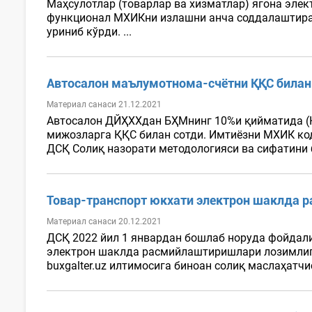
Маҳсулотлар (товарлар ва хизматлар) ягона элек
функционал МХИКни излашни анча соддалаштиради
уриниб кўрди. ...
Автосалон маълумотнома-счётни ҚҚС била
Материал санаси 21.12.2021
Автосалон ДЙҲХХдан БҲМнинг 10%и қийматида (
мижозларга ҚҚС билан сотди. Имтиёзни МХИК ко
ДСҚ Солиқ назорати методологияси ва сифатини
Товар-транспорт юкхати электрон шаклда 
Материал санаси 20.12.2021
ДСҚ 2022 йил 1 январдан бошлаб норуда фойдал
электрон шаклда расмийлаштиришлари лозимлиги
buxgalter.uz илтимосига биноан солиқ маслаҳатч