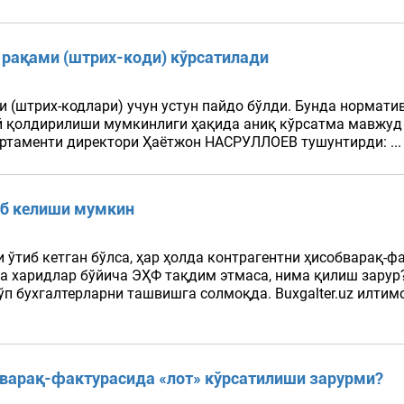
рақами (штрих-коди) кўрсатилади
(штрих-кодлари) учун устун пайдо бўлди. Бунда нормати
й қолдирилиши мумкинлиги ҳақида аниқ кўрсатма мавжуд э
ртаменти директори Ҳаётжон НАСРУЛЛОЕВ тушунтирди: ..
иб келиши мумкин
 ўтиб кетган бўлса, ҳар ҳолда контрагентни ҳисобварақ
а харидлар бўйича ЭҲФ тақдим этмаса, нима қилиш зарур?
п бухгалтерларни ташвишга солмоқда. Buxgalter.uz илтим
варақ-фактурасида «лот» кўрсатилиши зарурми?