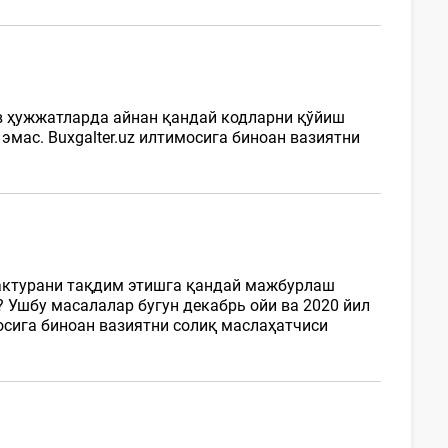
в ҳужжатларда айнан қандай кодларни қўйиш
мас. Buxgalter.uz илтимосига биноан вазиятни
.
-фактурани тақдим этишга қандай мажбурлаш
 Ушбу масалалар бугун декабрь ойи ва 2020 йил
осига биноан вазиятни солиқ маслаҳатчиси