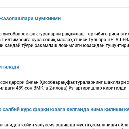
н жазолашлари мумкинми
а ҳисобварақ-фактураларни рақамлаш тартибига риоя эти
.uz илтимосига кўра солиқ маслаҳатчиси Гулнора ЭРГАШЕВ
и қандай тўғри рақамлаш лозимлиги юзасидан тушунтириш
итилади
-сон қарори билан Ҳисобварақ-фактураларнинг шакллари 
илдаги 489-сон ВМҚга 2-илова) ўзгартиришлар киритилди. .
 салбий курс фарқи юзага келганда нима қилиши к
анганидан кейин узлуксиз равишда мустаҳкамланиши айла