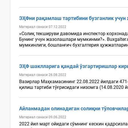
ЭҲФни рақамлаш тартибини бузганлик учу
Материал санаси 07.12.2022
«Солиқ текшируви давомида инспектор корхонад
Бунинг учун жазолашлари мумкинми?». Вuxgalter
мумкинлиги, бошланғич бухгалтерия ҳужжатларин
ЭҲФ шаклларига қандай ўзгартиришлар кир
Материал санаси 26.08.2022
Вазирлар Маҳкамасининг 22.08.2022 йилдаги 471
қилиш тартиби тўғрисидаги низомга (14.08.2020 й
Айланмадан олинадиган солиқни тўловчилар
Материал санаси 09.06.2022
2022 йил март ойидаги сўмнинг кескин қадрсизл