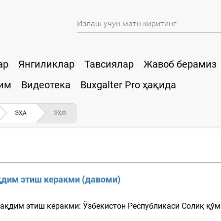
ар
Янгиликлар
Тавсиялар
Жавоб берамиз
им
Видеотека
Buxgalter Pro ҳақида
ЭҲА
ЭҲФ
қдим этиш керакми (давоми)
ақдим этиш керакми: Ўзбекистон Республикаси Солиқ қўми