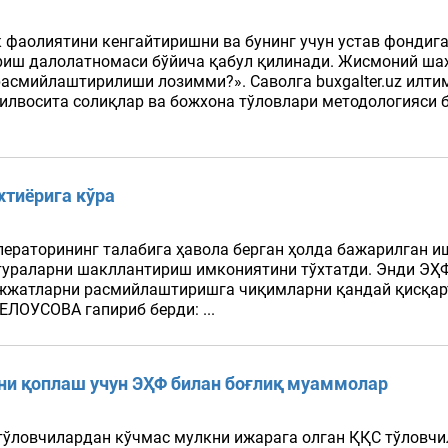
фаолиятини кенгайтиришни ва бунинг учун устав фондиг
иш далолатномаси бўйича қабул қилинади. Жисмоний шах
асмийлаштирилиши лозимми?». Саволга buxgalter.uz илти
илвосита солиқлар ва божхона тўловлари методологияси
хтиёрига кўра
ператорининг талабига ҳавола берган ҳолда бажарилган 
тураларни шакллантириш имкониятини тўхтатди. Энди ЭҲ
ужжатларни расмийлаштиришга чиқимларни қандай қисқарт
ЕЛОУСОВА гапириб берди: ...
и қоплаш учун ЭҲФ билан боғлиқ муаммолар
тўловчилардан кўчмас мулкни ижарага олган ҚҚС тўловчи