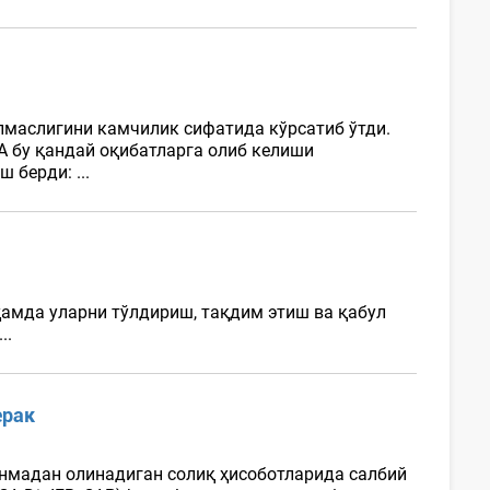
лмаслигини камчилик сифатида кўрсатиб ўтди.
А бу қандай оқибатларга олиб келиши
 берди: ...
ҳамда уларни тўлдириш, тақдим этиш ва қабул
..
ерак
нмадан олинадиган солиқ ҳисоботларида салбий