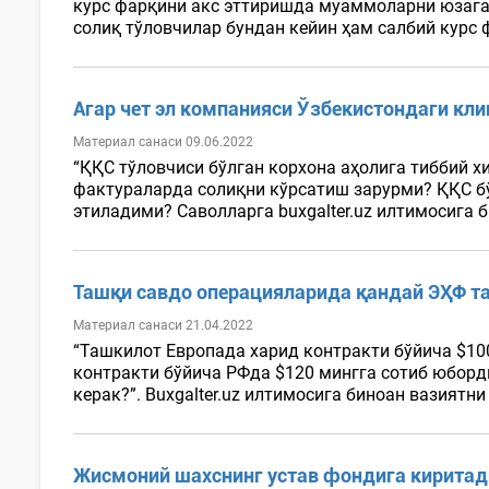
курс фарқини акс эттиришда муаммоларни юзага 
солиқ тўловчилар бундан кейин ҳам салбий курс 
Агар чет эл компанияси Ўзбекистондаги кли
Материал санаси 09.06.2022
“ҚҚС тўловчиси бўлган корхона аҳолига тиббий 
фактураларда солиқни кўрсатиш зарурми? ҚҚС бў
этиладими? Саволларга buxgalter.uz илтимосига 
Ташқи савдо операцияларида қандай ЭҲФ т
Материал санаси 21.04.2022
“Ташкилот Европада харид контракти бўйича $10
контракти бўйича РФда $120 мингга сотиб юборд
керак?”. Buxgalter.uz илтимосига биноан вазиятн
Жисмоний шахснинг устав фондига кирита