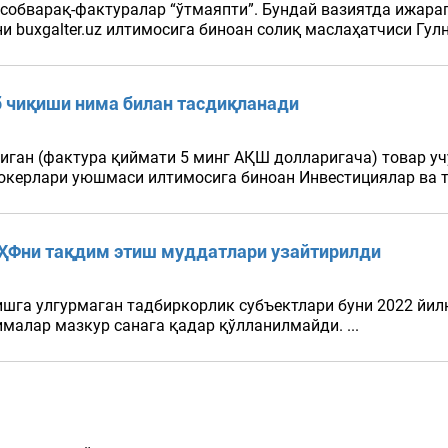
собварақ-фактуралар “ўтмаяпти”. Бундай вазиятда ижара
 buxgalter.uz илтимосига биноан солиқ маслаҳатчиси Гул
б чиқиши нима билан тасдиқланади
иган (фактура қиймати 5 минг АҚШ долларигача) товар уч
керлари уюшмаси илтимосига биноан Инвестициялар ва та
ЭҲФни тақдим этиш муддатлари узайтирилди
шга улгурмаган тадбиркорлик субъектлари буни 2022 йил
алар мазкур санага қадар қўлланилмайди. ...