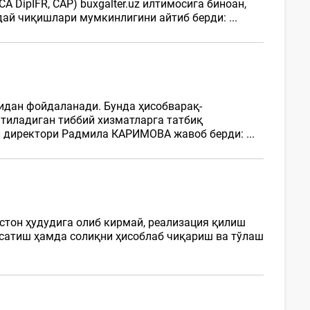
ipIFR, CAP) buxgalter.uz илтимосига биноан,
ай чиқишлари мумкинлигини айтиб берди: ...
ридан фойдаланади. Бунда ҳисобварақ-
тиладиган тиббий хизматларга татбиқ
ти директори Радмила КАРИМОВА жавоб берди: ...
стон ҳудудига олиб кирмай, реализация қилиш
рсатиш ҳамда солиқни ҳисоблаб чиқариш ва тўлаш