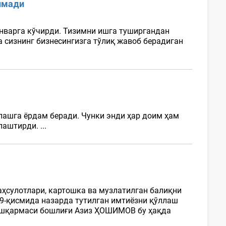
инмади
январга кўчирди. Тизимни ишга туширгандан
а сизнинг бизнесингизга тўлиқ жавоб берадиган
лашга ёрдам беради. Чунки энди ҳар доим ҳам
аштирди. ...
маҳсулотлари, картошка ва музлатилган балиқни
 9-қисмида назарда тутилган имтиёзни қўллаш
бошқармаси бошлиғи Азиз ҲОШИМОВ бу ҳақда