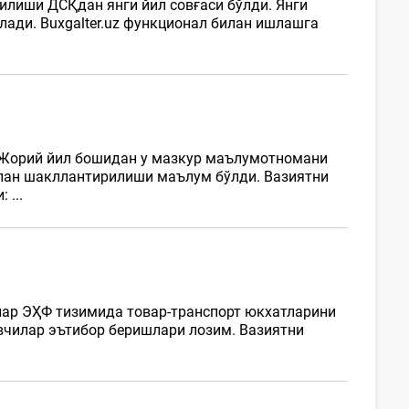
илиши ДСҚдан янги йил совғаси бўлди. Янги
ади. Buxgalter.uz функционал билан ишлашга
 Жорий йил бошидан у мазкур маълумотномани
илан шакллантирилиши маълум бўлди. Вазиятни
 ...
лар ЭҲФ тизимида товар-транспорт юкхатларини
чилар эътибор беришлари лозим. Вазиятни