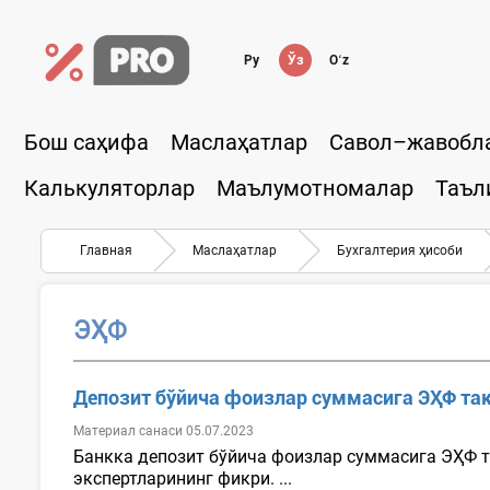
Ру
Ўз
Oʻz
Бош саҳифа
Маслаҳатлар
Савол–жавобл
Калькуляторлар
Маълумотномалар
Таъл
Главная
Маслаҳатлар
Бухгалтерия ҳисоби
ЭҲФ
Депозит бўйича фоизлар суммасига ЭҲФ та
Материал санаси 05.07.2023
Банкка депозит бўйича фоизлар суммасига ЭҲФ т
экспертларининг фикри. ...