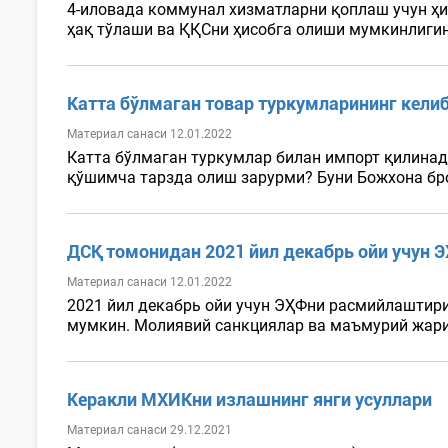
4-иловада коммунал хизматларни қоплаш учун ҳи
ҳақ тўлаши ва ҚҚСни ҳисобга олиши мумкинлигини
Катта бўлмаган товар туркумларининг кели
Материал санаси 12.01.2022
Катта бўлмаган туркумлар билан импорт қилинад
қўшимча тарзда олиш зарурми? Буни Божхона бро
ДСҚ томонидан 2021 йил декабрь ойи учун 
Материал санаси 12.01.2022
2021 йил декабрь ойи учун ЭҲФни расмийлаштири
мумкин. Молиявий санкциялар ва маъмурий жарим
Керакли МХИКни излашнинг янги усуллари
Материал санаси 29.12.2021