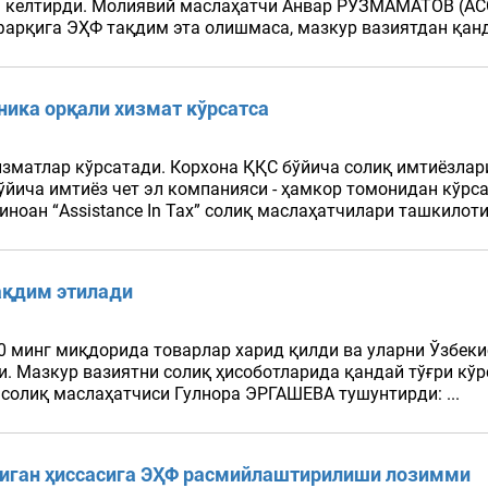
келтирди. Молиявий маслаҳатчи Анвар РЎЗМАМАТОВ (ACCA D
фарқига ЭҲФ тақдим эта олишмаса, мазкур вазиятдан қанд
ника орқали хизмат кўрсатса
хизматлар кўрсатади. Корхона ҚҚС бўйича солиқ имтиёзла
йича имтиёз чет эл компанияси - ҳамкор томонидан кўрса
биноан “Assistance In Tax” солиқ маслаҳатчилари ташкило
ақдим этилади
0 минг миқдорида товарлар харид қилди ва уларни Ўзбеки
и. Мазкур вазиятни солиқ ҳисоботларида қандай тўғри кў
и солиқ маслаҳатчиси Гулнора ЭРГАШЕВА тушунтирди: ...
диган ҳиссасига ЭҲФ расмийлаштирилиши лозимми