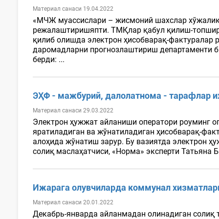
Материал санаси 19.04.2022
«МЧЖ муассислари – жисмоний шахслар хўжалик 
режалаштиришяпти. ТМҚлар қабул қилиш-топшир
қилиб олишда электрон ҳисобварақ-фактуралар р
даромадларни прогнозлаштириш департаменти б
берди: ...
ЭҲФ - мажбурий, далолатнома - тарафлар и
Материал санаси 29.03.2022
Электрон ҳужжат айланиши оператори роуминг о
яратиладиган ва жўнатиладиган ҳисобварақ-фак
алоҳида жўнатиш зарур. Бу вазиятда электрон ҳ
солиқ маслаҳатчиси, «Норма» эксперти Татьяна Б
Ижарага олувчиларда коммунал хизматларн
Материал санаси 20.01.2022
Декабрь-январда айланмадан олинадиган солиқ 