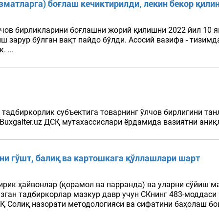
изматларга) боғлаш кечиктирилди, лекин бекор қил
лчов бирликларини боғлашни жорий қилишни 2022 йил 10 
ш зарур бўлган вақт пайдо бўлди. Асосий вазифа - тизимд
 ...
 тадбиркорлик субъектига товарнинг ўлчов бирлигини тан
Buxgalter.uz ДСҚ мутахассислари ёрдамида вазиятни аниқл
зни гўшт, балиқ ва картошкага қўллашлари шарт
, тирик ҳайвонлар (қорамол ва парранда) ва уларни сўйиш 
узган тадбиркорлар мазкур давр учун СКнинг 483-моддаси
СҚ Солиқ назорати методологияси ва сифатини баҳолаш 