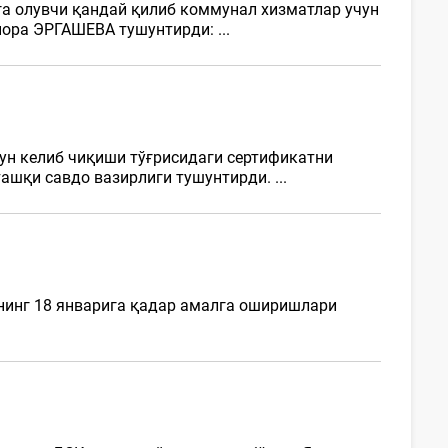
га олувчи қандай қилиб коммунал хизматлар учун
нора ЭРГАШЕВА тушунтирди: ...
ун келиб чиқиши тўғрисидаги сертификатни
шқи савдо вазирлиги тушунтирди. ...
нинг 18 январига қадар амалга оширишлари