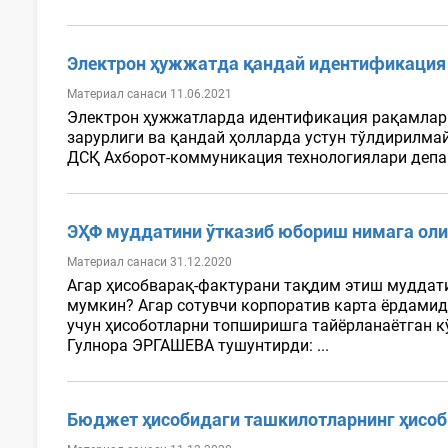
Электрон ҳужжатда қандай идентификация 
Материал санаси 11.06.2021
Электрон ҳужжатларда идентификация рақамлари 
зарурлиги ва қандай ҳолларда устун тўлдирилма
ДСҚ Ахборот-коммуникация технологиялари депа
ЭҲФ муддатини ўтказиб юбориш нимага ол
Материал санаси 31.12.2020
Агар ҳисобварақ-фактурани тақдим этиш муддати
мумкин? Агар сотувчи корпоратив карта ёрдамид
учун ҳисоботларни топширишга тайёрланаётган кў
Гулнора ЭРГАШЕВА тушунтирди: ...
Бюджет ҳисобидаги ташкилотларнинг ҳисоб