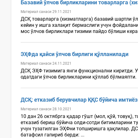
Базавий ўлчов бирликларини товарларга (х
Материал санаси 29.11.2021
ДСҚ товарларга (хизматларга) базавий шартли ў
кейин у ишга халақит бермаслиги учун фойдалани
мос ўлчов бирликлари тизими пайдо бўлиши керак.
ЭҲФда қайси ўлчов бирлиги қўлланилади
Материал санаси 24.11.2021
ДСҚ ЭҲФ тизимига янги функционални киритди. У
одатдаги ўлчов бирликларини қўллаб бўлмаяпти. 
ДСҚ: етказиб берувчилар ҚҚС бўйича имтиё
Материал санаси 28.10.2021
10 дан 26 октябрга қадар гўшт (мол, қўй, товуқ)
етказиб бериш бўйича олди-сотди битимларини т
учун тузатилган ЭҲФни топширишга ҳақлилар. Д
батафсил гапириб берди: ...