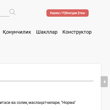
Кириш / Рўйхатдан ўтиш
Қонунчилик
Шакллар
Конструктор
таси ва солиқ маслаҳатчилари, "Норма"