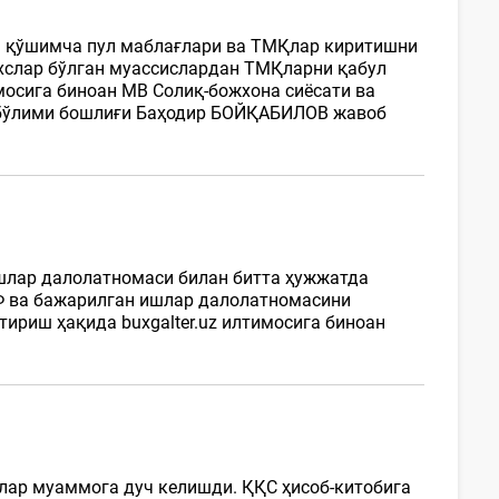
а қўшимча пул маблағлари ва ТМҚлар киритишни
слар бўлган муассислардан ТМҚларни қабул
мосига биноан МВ Солиқ-божхона сиёсати ва
 бўлими бошлиғи Баҳодир БОЙҚАБИЛОВ жавоб
ишлар далолатномаси билан битта ҳужжатда
Ф ва бажарилган ишлар далолатномасини
ириш ҳақида buxgalter.uz илтимосига биноан
лар муаммога дуч келишди. ҚҚС ҳисоб-китобига