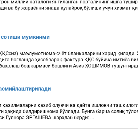
трон миллий каталоги янгиланган порталининг ишга тушир
 ва бу жараённи янада қулайроқ бўлиши учун хизмат қил
н сотиши мумкинми
ҚҚСсиз) маълумотнома-счёт бланкаларини харид қилади.
дига боғлашда ҳисобварақ-фактура ҚҚС бўйича имтиёз б
 баҳолаш бошқармаси бошлиғи Азиз ҲОШИМОВ тушунтирди:
расмийлаштирилади
и қазилмаларни қазиб олувчи ва қайта ишловчи ташкилот
 ҳақида билдиришнома йўллади. Бунга барча солиқ тўлов
иси Гулнора ЭРГАШЕВА шарҳлаб берди: ...