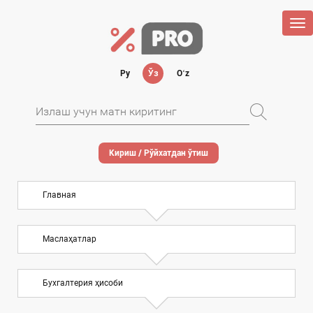
Tog
nav
Ру
Ўз
Oʻz
Кириш / Рўйхатдан ўтиш
Главная
Маслаҳатлар
Бухгалтерия ҳисоби