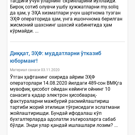
тасдиғи учун уларнинг скринларини йўллайди.
Бироқ сотиб олувчи ушбу ҳужжатларни my.soliq
да ҳам, у ЭҲА хизматлари учун шартнома тузган
ЭҲФ операторида ҳам, унга ишончнома берилган
жисмоний шахснинг шахсий кабинетида ҳам
кўрмайди. ...
Диққат, ЭҲФ: муддатларни ўтказиб
юборманг!
Материал санаси 03.11.2020
Ўтган ҳафтанинг охирида айрим ЭҲФ
операторлари 14.08.2020 йилдаги 489-сон ВМҚга
мувофиқ ҳисобот ойидан кейинги ойнинг 10
санасига қадар электрон ҳисобварақ-
фактураларни мажбурий расмийлаштириш
тартиби жорий этилиши тўғрисидаги эслатмани
жойлаштиришди. Бундай ифодалаш кўп
бухгалтерларда адолатли эътирозларга сабаб
бўлди. Энди улар қандай ишлашлари лозим? ...