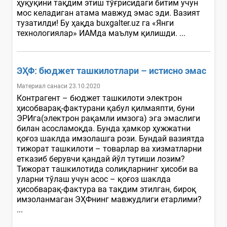
ҳуқуқини тақдим этиш тўғрисидаги битим учун
мос келадиган атама мавжуд эмас эди. Вазият
тузатилди! Бу ҳақда buxgalter.uz га «Янги
технологиялар» ИАМда маълум қилишди. ...
ЭҲФ: бюджет ташкилотлари – истисно эмас
Материал санаси 23.10.2020
Контрагент – бюджет ташкилоти электрон
ҳисобварақ-фактурани қабул қилмаяпти, буни
ЭРИга(электрон рақамли имзога) эга эмаслиги
билан асосламоқда. Бунда ҳамкор ҳужжатни
қоғоз шаклда имзолашга рози. Бундай вазиятда
тижорат ташкилоти – товарлар ва хизматларни
етказиб берувчи қандай йўл тутиши лозим?
Тижорат ташкилотида солиқларнинг ҳисоби ва
уларни тўлаш учун асос – қоғоз шаклда
ҳисобварақ-фактура ва тақдим этилган, бироқ
имзоланмаган ЭҲФнинг мавжудлиги етарлими?
...