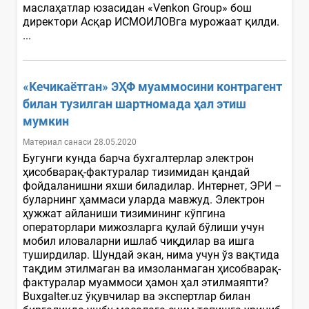
маслаҳатлар юзасидан «Venkon Group» бош
директори Асқар ИСМОИЛОВга мурожаат қилди.
...
«Кечикаётган» ЭҲФ муаммосини контрагент
билан тузилган шартномада ҳал этиш
мумкин
Материал санаси 28.05.2020
Бугунги кунда барча бухгалтерлар электрон
ҳисобварақ-фактуралар тизимидан қандай
фойдаланишни яхши биладилар. Интернет, ЭРИ –
буларнинг ҳаммаси уларда мавжуд. Электрон
ҳужжат айланиши тизимининг кўпгина
операторлари мижозларга қулай бўлиши учун
мобил иловаларни ишлаб чиқдилар ва ишга
туширдилар. Шундай экан, нима учун ўз вақтида
тақдим этилмаган ва имзоланмаган ҳисобварақ-
фактуралар муаммоси ҳамон ҳал этилмаяпти?
Buxgalter.uz ўқувчилар ва экспертлар билан