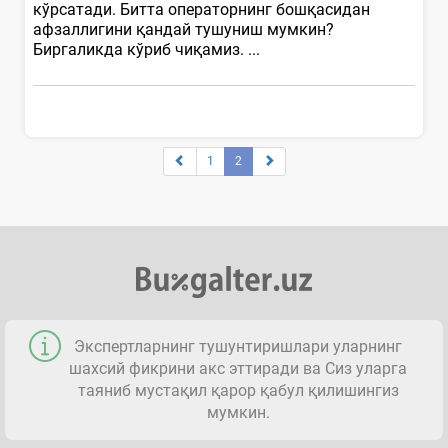
кўрсатади. Битта операторнинг бошқасидан
афзаллигини қандай тушуниш мумкин?
Биргаликда кўриб чиқамиз. ...
1
2
Экспертларнинг тушунтиришлари уларнинг
шахсий фикрини акс эттиради ва Сиз уларга
таяниб мустақил қарор қабул қилишингиз
мумкин.