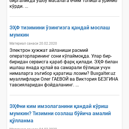
биргаликда ушбу масалага ечим топишга уриниб
кўрди. ...
ЭҲФ тизимини ўзингизга қандай мослаш
мумкин
Материал санаси 20.02.2020
Электрон ҳужжат айланиши расмий
операторларининг сони кўпаймоқда. Улар бир-
биридан сервисга қараб фарқ қилади. ЭҲФ билан
ишлаш янада қулай ва самарали бўлиши учун
нималарга эътибор қаратиш лозим? Buxgalter.uz
муаллифлари Олег ГАЕВОЙ ва Виктория БЕЗГИНА
тавсияларидан фойдаланинг. ...
ЭҲФни ким имзолаганини қандай кўриш
мумкин? Тизимни созлаш бўйича амалий
қўлланма