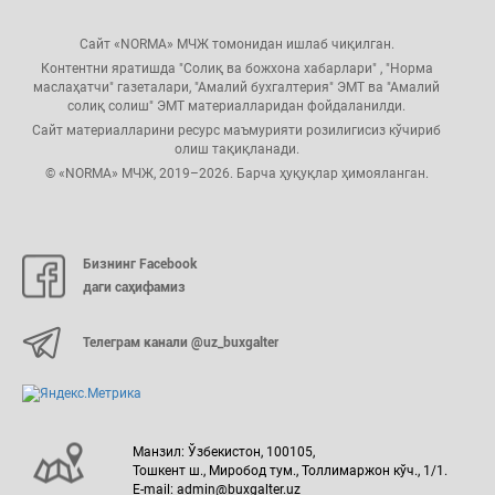
Сайт «NORMA» МЧЖ томонидан ишлаб чиқилган.
Контентни яратишда "Солиқ ва божхона хабарлари" , "Норма
маслаҳатчи" газеталари, "Амалий бухгалтерия" ЭМТ ва "Амалий
солиқ солиш" ЭМТ материалларидан фойдаланилди.
Сайт материалларини ресурс маъмурияти розилигисиз кўчириб
олиш тақиқланади.
© «NORMA» МЧЖ, 2019–2026. Барча ҳуқуқлар ҳимояланган.
Бизнинг Facebook
даги саҳифамиз
Телеграм канали @uz_buxgalter
Манзил: Ўзбекистон, 100105,
Тошкент ш., Миробод тум., Толлимаржон кўч., 1/1.
E-mail: admin@buxgalter.uz