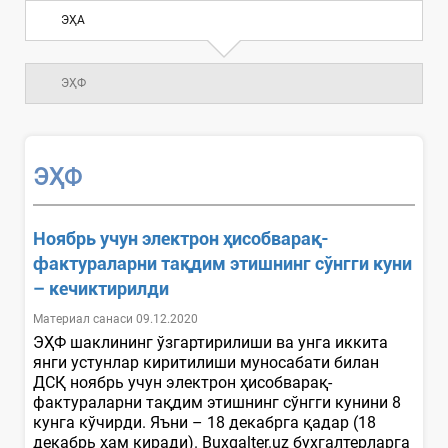
ЭҲА
ЭҲФ
ЭҲФ
Ноябрь учун электрон ҳисобварақ-
фактураларни тақдим этишнинг сўнгги куни
– кечиктирилди
Материал санаси 09.12.2020
ЭҲФ шаклининг ўзгартирилиши ва унга иккита
янги устунлар киритилиши муносабати билан
ДСҚ ноябрь учун электрон ҳисобварақ-
фактураларни тақдим этишнинг сўнгги кунини 8
кунга кўчирди. Яъни – 18 декабрга қадар (18
декабрь ҳам киради). Buxgalter.uz бухгалтерларга