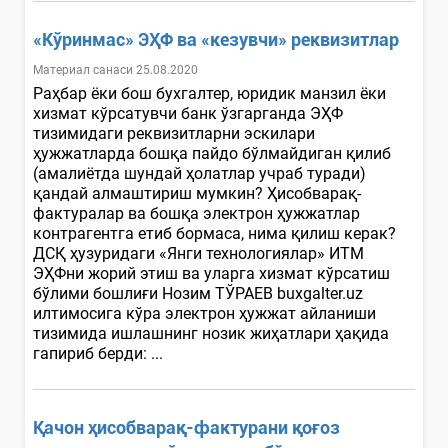
«Кўринмас» ЭҲФ ва «кезувчи» реквизитлар
Материал санаси 25.08.2020
Раҳбар ёки бош бухгалтер, юридик манзил ёки
хизмат кўрсатувчи банк ўзгарганда ЭҲФ
тизимидаги реквизитларни эскилари
ҳужжатларда бошқа пайдо бўлмайдиган қилиб
(амалиётда шундай ҳолатлар учраб туради)
қандай алмаштириш мумкин? Ҳисобварақ-
фактуралар ва бошқа электрон ҳужжатлар
контрагентга етиб бормаса, нима қилиш керак?
ДСҚ ҳузуридаги «Янги технологиялар» ИТМ
ЭҲФни жорий этиш ва уларга хизмат кўрсатиш
бўлими бошлиғи Нозим ТЎРАЕВ buxgalter.uz
илтимосига кўра электрон ҳужжат айланиши
тизимида ишлашнинг нозик жиҳатлари ҳақида
гапириб берди: ...
Қачон ҳисобварақ-фактурани қоғоз