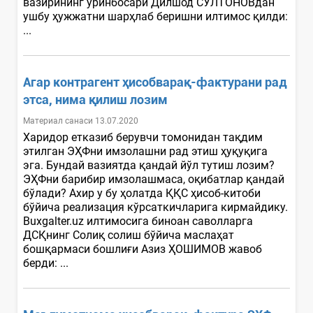
вазирининг ўринбосари Дилшод СУЛТОНОВдан
ушбу ҳужжатни шарҳлаб беришни илтимос қилди:
...
Агар контрагент ҳисобварақ-фактурани рад
этса, нима қилиш лозим
Материал санаси 13.07.2020
Харидор етказиб берувчи томонидан тақдим
этилган ЭҲФни имзолашни рад этиш ҳуқуқига
эга. Бундай вазиятда қандай йўл тутиш лозим?
ЭҲФни барибир имзолашмаса, оқибатлар қандай
бўлади? Ахир у бу ҳолатда ҚҚС ҳисоб-китоби
бўйича реализация кўрсаткичларига кирмайдику.
Buxgalter.uz илтимосига биноан саволларга
ДСҚнинг Солиқ солиш бўйича маслаҳат
бошқармаси бошлиғи Азиз ҲОШИМОВ жавоб
берди: ...