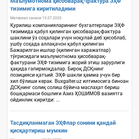
Маълумотнома ҳисобварақ-фактура ЭҲФ
тизимига киритиладими
Материал санаси 13.07.2020
Қурилиш компанияларининг бухгалтерлари ЭҲФ
тизимида қабул қилинган ҳисобварақ-фактура
шаклини ўз соҳалари учун ноқулай деб ҳисоблаб,
ушбу соҳада аллақачон қабул қилинган
Бажарилган ишлар (қилинган харажатлар)
тўғрисидаги маълумотнома ҳисобварақ-
фактурани ЭҲФ тизимига жорий этиш зарурлиги
ҳақида гапирмоқдалар. Бироқ ДСҚнинг
позицияси қатъий: ЭҲФ шакли ҳамма учун бир
хил бўлиши керак. Вuxgalter.uz илтимосига биноан
ДСҚнинг солиқ солиш бўйича маслаҳат бериш
бошқармаси бошлиғи Азиз ҲОШИМОВ вазиятга
ойдинлик киритди: ...
Тасдиқланмаган ЭҲФлар сонини қандай
қисқартириш мумкин