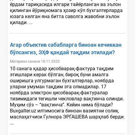
ёрдам тариқасида илгари тайёрланган ва эълон
қилинган йўриқномага ҳозир кўп бухгалтерларда
юзага келган яна битта саволга жавобни эълон
қилади. ...
Агар объектив сабабларга биноан кечиккан
бўлсангиз, ЭҲФ қандай тақдим этилади?
Материал санаси 18.11.2020
10 санага қадар ҳисобварақ-фактура тақдим
этишлари керак бўлган, бироқ буни амалга
оширишга улгурмаган бухгалтерлар, ноябрда
уларни умуман тақдим эта олмадилар. 17
ноябрда электрон ҳисобварақ-фактуралар
тизимидаги тегишли чекловлар вақтинча олинди.
Муҳим сўз – “вақтинча”. Кейин нима бўлади?
Buxgalter.uz илтимосига биноан вазиятни солиқ
маслаҳатчиси Гулнора ЭРГАШЕВА шарҳлаб берди.
...