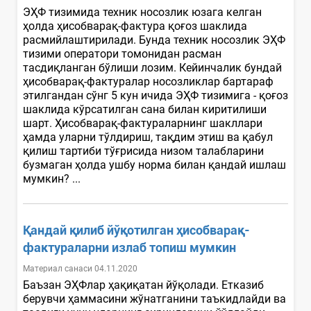
ЭҲФ тизимида техник носозлик юзага келган
ҳолда ҳисобварақ-фактура қоғоз шаклида
расмийлаштирилади. Бунда техник носозлик ЭҲФ
тизими оператори томонидан расман
тасдиқланган бўлиши лозим. Кейинчалик бундай
ҳисобварақ-фактуралар носозликлар бартараф
этилгандан сўнг 5 кун ичида ЭҲФ тизимига - қоғоз
шаклида кўрсатилган сана билан киритилиши
шарт. Ҳисобварақ-фактураларнинг шакллари
ҳамда уларни тўлдириш, тақдим этиш ва қабул
қилиш тартиби тўғрисида низом талабларини
бузмаган ҳолда ушбу норма билан қандай ишлаш
мумкин? ...
Қандай қилиб йўқотилган ҳисобварақ-
фактураларни излаб топиш мумкин
Материал санаси 04.11.2020
Баъзан ЭҲФлар ҳақиқатан йўқолади. Етказиб
берувчи ҳаммасини жўнатганини таъкидлайди ва