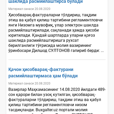
шаклида расмийлаштирса бўлади
Материал санаси 20.08.2020
Ҳисобварақ-фактураларни тўлдириш, тақдим
этиш ва қабул қилиш тартибини регламентловчи
янги Низомга мувофиқ, улар электрон шаклда
расмийлаштирилади, сақланади ҳамда ҳисоби
юритилади. Қандай шартларда уларни қоғоз
шаклида расмийлаштиришга рухсат
берилганлиги тўғрисида молия вазирининг
ўринбосари Дилшод СУЛТОНОВ гапириб берди: ...
Қачон ҳисобварақ-фактурани
расмийлаштирмаса ҳам бўлади
Материал санаси 20.08.2020
Вазирлар Маҳкамасининг 14.08.2020 йилдаги 489-
сон қарори билан узоқ кутилган, ҳисобварақ-
фактураларни тўлдириш, тақдим этиш ва қабул
қилиш тартибини регламентловчи низом
тасдиқланди. Buxgalter.uz портали молия