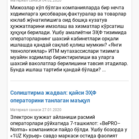
Материал санаси 04.02.2020
Мижозлар кўп бўлган компанияларда бир нечта
ходимларга ҳисобварақ-фактуралар ва товарлар
юклаб жўнатилишига оид бошқа кузатув
ҳужжатларини имзолаш ва хизматлар кўрсатиш
ҳуқуқи берилади. Ушбу амалиётни ЭҲФ тизимида
операторларнинг шахсий кабинетлари орқали
ишлашда қандай сақлаб қолиш мумкин? «Янги
технологиялар» ИТМ мутахассислари тизимга
муайян ходимлар бириктирилиши ва уларга
шахсий ваколатлар берилишини тавсия этадилар.
Бунда ишлаш тартиби қандай бўлади? ...
Солиштирма жадвал: қайси ЭҲФ
операторини танлаган маъқул
Материал санаси 27.01.2020
Электрон ҳужжат айланиши расмий
операторлари рўйхатида 7-ташкилот: «BePRO–
Norma» компанияси пайдо бўлди. Ушбу бозорда у
«1UZ Курьер» савдо маркаси остида фаолият