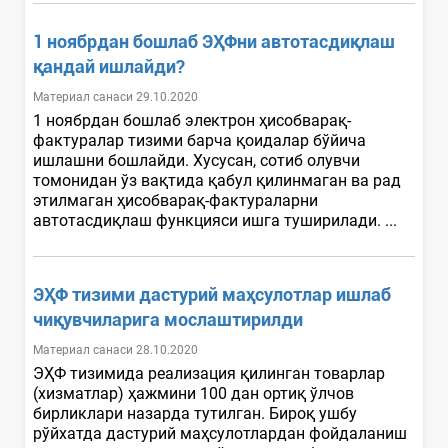
1 ноябрдан бошлаб ЭҲФни автотасдиқлаш
қандай ишлайди?
Материал санаси 29.10.2020
1 ноябрдан бошлаб электрон ҳисобварақ-
фактуралар тизими барча қоидалар бўйича
ишлашни бошлайди. Хусусан, сотиб олувчи
томонидан ўз вақтида қабул қилинмаган ва рад
этилмаган ҳисобварақ-фактураларни
автотасдиқлаш функцияси ишга туширилади. ...
ЭҲФ тизими дастурий маҳсулотлар ишлаб
чиқувчиларига мослаштирилди
Материал санаси 28.10.2020
ЭҲФ тизимида реализация қилинган товарлар
(хизматлар) ҳажмини 100 дан ортиқ ўлчов
бирликлари назарда тутилган. Бироқ ушбу
рўйхатда дастурий маҳсулотлардан фойдаланиш