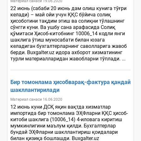
Материал санаси 19.06.2020
22 июнь (сабаби 20 июнь дам олиш кунига тўғри
келади) – май ойи учун ҚҚС бўйича солиқ
ҳисоботини тақдим этиш ва солиқни тўлашнинг
сўнгги куни. Ва ушбу сана арафасида Солиқ
қўмитаси Ҳисоб-китобнинг 10006_14 кодли янги
шаклига ўтиш муносабати билан юзага
келадиган бухгалтерларнинг саволларига жавоб
берди. Buxgalter.uz идора ахборот хизматининг
турли материалларидан жавобларни тўплади. ...
Бир томонлама ҳисобварақ-фактура қандай
шакллантирилади
Материал санаси 16.06.2020
12 июнь куни ДСҚ яқин вақтда хизматлар
импортида бир томонлама ЭҲФларни ҚҚС ҳисоб-
китоби шаклига (10006_14) 4-иловага киритиш
мумкинлигини маълум қилди. Бухгалтерлар
бундай ЭҲФларни шакллантириш қоидалари
билан қизиқа бошлашди. Buxgalter.uz