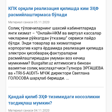
КПК орқали реализация қилишда ким ЭҲФ
расмийлаштирмаса бўлади
Материал санаси 05.11.2020
Солиқ тўловчиларнинг шахсий кабинетларида
янги хизмат – “Онлайн-НКМ ва виртуал кассалар
чекларини рўйхатдан ўтказиш” сервиси пайдо
бўлди. Энди товарлар ва хизматларни
корпоратив карта ёрдамида реализация қилишда
электрон ҳисобварақ-фактураларни
расмийлаштиришдан умуман воз кечиш
мумкинми? Buxgalter.uz илтимосига биноан
вазиятни солиқ маслаҳатчиси Гулнора ЭРГАШЕВА
ва «TRI-S-AUDIT» МЧЖ директори Светлана
ГОЛОСОВА шарҳлаб беришди. ...
Қандай қилиб ЭҲФ тизимидаги носозликни
тасдиқлаш мумкин?
Материал санаси 04.11.2020