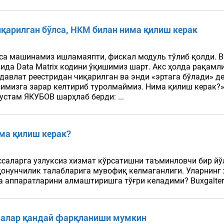
иқарилган бўлса, НКМ билан нима қилиш керак
сса машинамиз ишламаяпти, фискал модуль тўлиб қолди. В
мида Data Matrix кодини ўқишимиз шарт. Акс ҳолда рақам
авлат реестридан чиқарилган ва энди «эртага бўлади» де
имизга зарар келтириб туролмаймиз. Нима қилиш керак?» В
устам ЯКУБОВ шарҳлаб берди: ...
има қилиш керак?
ссаларга узлуксиз хизмат кўрсатишни таъминловчи бир йў
қонунчилик талабларига мувофиқ келмаганлиги. Уларнин
 аппаратларини алмаштиришга тўғри келадими? Buxgalter.
малар қандай фарқланиши мумкин