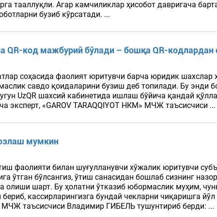
га тааллуқли. Агар камчиликлар ҳисобот давригача барт
ботларни бузиб кўрсатади. ...
она QR-код мажбурий бўлади – бошқа QR-кодларда
атлар соҳасида фаолият юритувчи барча юридик шахслар 
аслик савдо қоидаларини бузиш деб топилади. Бу энди б
ун UzQR шахсий кабинетида ишлаш бўйича қандай қўлланм
ча эксперт, «GAROV TARAQQIYOT НКМ» МЧЖ таъсисчиси ..
созлаш мумкин
атиш фаолияти билан шуғулланувчи хўжалик юритувчи субъ
га ўтган бўлсангиз, ўтиш санасидан бошлаб сизнинг назо
га олиши шарт. Бу ҳолатни ўтказиб юбормаслик муҳим, чу
бериб, кассирларингизга бундай чекларни чиқаришга йўл қ
МЧЖ таъсисчиси Владимир ГИБЕЛЬ тушунтириб берди: ...