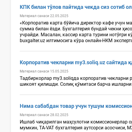
КПК билан тўлов пайтида чекда сиз сотиб о
Материал санаси 22.05.2025
«Корпоратив карта бўйича директор кафе учун ма
сумма билан ёзди. Бухгалтерия бундай чекни ҳис
учрайди. Масалан, кассир карта турини нотўғри 
buxgalter.uz илтимосига кўра онлайн-НКМ эксперт
Корпоратив чекларни my3.soliq.uz сайтида 
Материал санаси 15.05.2025
Тадбиркорлар my3.soliqда корпоратив чекларни 
шикоят қилишди. Солиқ қўмитаси барча ишларни қ
Нима сабабдан товар учун тушум комиссио
Материал санаси 28.02.2025
Ишлаб чиқарилган маҳсулотни комиссионерлар ор
мумкин, TA-VAT бухгалтерия аутсорси асосчиси, 