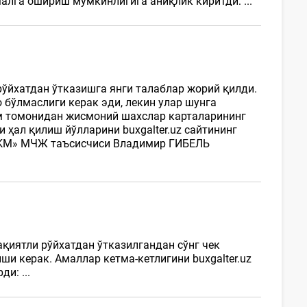
алга ошириш мумкинлигига аниқлик киритди: ...
рўйхатдан ўтказишга янги талаблар жорий қилди.
бўлмаслиги керак эди, лекин улар шунга
им томонидан жисмоний шахслар карталарининг
 ҳал қилиш йўлларини buxgalter.uz сайтининг
 NKM» МЧЖ таъсисчиси Владимир ГИБЕЛЬ
қиятли рўйхатдан ўтказилгандан сўнг чек
ши керак. Амаллар кетма-кетлигини buxgalter.uz
и: ...