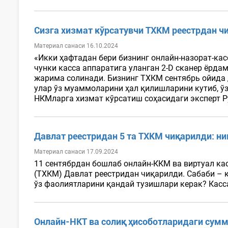
Сизга хизмат кўрсатувчи ТХКМ реестрдан ч
Материал санаси 16.10.2024
«Икки ҳафтадан бери бизнинг онлайн-назорат-ка
чунки касса аппаратига уланган 2-D сканер ёрда
жарима солинади. Бизнинг ТХКМ сентябрь ойида д
улар ўз муаммоларини ҳал қилишларини кутиб, ўз
НКМларга хизмат кўрсатиш соҳасидаги эксперт Р
Давлат реестридан 5 та ТХКМ чиқарилди: н
Материал санаси 17.09.2024
11 сентябрдан бошлаб онлайн-ККМ ва виртуал ка
(ТХКМ) Давлат реестридан чиқарилди. Сабаби – 
ўз фаолиятларини қандай тузишлари керак? Касса
Онлайн-НКТ ва солиқ ҳисоботларидаги сум