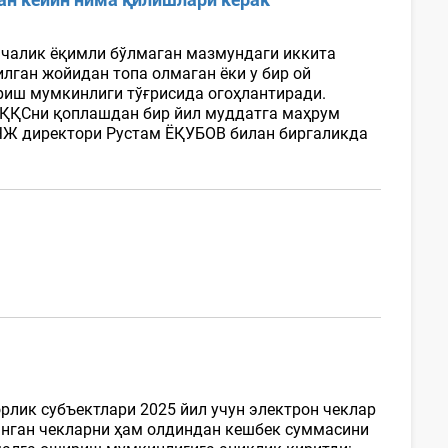
унчалик ёқимли бўлмаган мазмундаги иккита
лган жойидан топа олмаган ёки у бир ой
риш мумкинлиги тўғрисида огоҳлантиради.
 ҚҚСни қоплашдан бир йил муддатга маҳрум
МЧЖ директори Рустам ЁҚУБОВ билан биргаликда
орлик субъектлари 2025 йил учун электрон чеклар
анган чекларни ҳам олдиндан кешбек суммасини