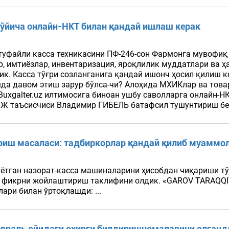
 бўйича онлайн-НКТ билан қандай ишлаш керак
уфайли касса техникасини ПФ-246-сон Фармонга мувофиқ с
ар, имтиёзлар, инвентаризация, яроқлилик муддатлари ва
дик. Касса тўғри созланганига қандай ишонч ҳосил қилиш 
да давом этиш зарур бўлса-чи? Алоҳида МХИКлар ва това
Buxgalter.uz илтимосига биноан ушбу саволларга онлайн-
 таъсисчиси Владимир ГИБЕЛЬ батафсил тушунтириш берд
риш масаласи: тадбиркорлар қандай қилиб муаммо
тган назорат-касса машиналарини ҳисобдан чиқариши тўғ
бил фикрни жойлаштириш таклифини олдик. «GAROV TARA
лари билан ўртоқлашди: ...
евраль ойидаги охирги билдиришномаларини олганд