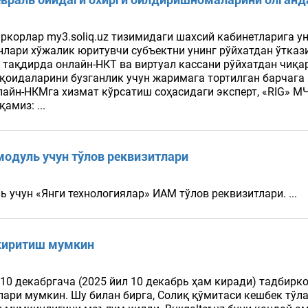
ркорлар my3.soliq.uz тизимидаги шахсий кабинетларига 
лари хўжалик юритувчи субъектни унинг рўйхатдан ўткази
тақдирда онлайн-НКТ ва виртуал кассани рўйхатдан чиқа
оидаларини бузганлик учун жаримага тортилган барчага
лайн-НКМга хизмат кўрсатиш соҳасидаги эксперт, «RIG» 
амиз: ...
модуль учун тўлов реквизитлари
 учун «Янги технологиялар» ИАМ тўлов реквизитлари. ...
 киритиш мумкин
 10 декабргача (2025 йил 10 декабрь ҳам киради) тадбирк
ари мумкин. Шу билан бирга, Солиқ қўмитаси кешбек тўл