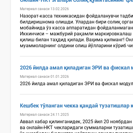
Материал санаси 13.02.2026
Назорат-касса техникасидан фойдаланувчи тадби
билдиришнома олишди. Улардан бири солиқ орган
мобайнида ўз касса аппаратидан фойдаланмаган 
Иккинчиси – мажбурий рақамли маркировкалаш қ
қилиш билан таҳдид қилади. Ваҳима қилманг! Он
муаммоларнинг олдини олиш йўлларини кўриб чиқ
2026 йилда амал қиладиган ЭРИ ва фискал 
Материал санаси 01.01.2026
2026 йилда амал қиладиган ЭРИ ва фискал модуль
Кешбек тўланган чекка қандай тузатишлар
Материал санаси 24.11.2025
Аввал хабар қилинганидек, 2025 йил 20 ноябрдан
ва онлайн-НКТ чекларидаги суммаларни тузатишл