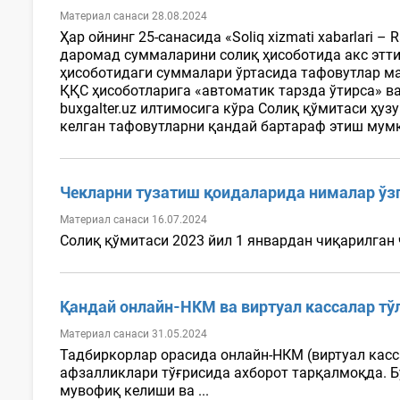
Материал санаси 28.08.2024
Ҳар ойнинг 25-санасида «Soliq xizmati xabarlari 
даромад суммаларини солиқ ҳисоботида акс эттир
ҳисоботидаги суммалари ўртасида тафовутлар ма
ҚҚС ҳисоботларига «автоматик тарзда ўтирса» в
buxgalter.uz илтимосига кўра Солиқ қўмитаси ҳуз
келган тафовутларни қандай бартараф этиш мумк
Чекларни тузатиш қоидаларида нималар ўз
Материал санаси 16.07.2024
Солиқ қўмитаси 2023 йил 1 январдан чиқарилган 
Қандай онлайн-НКМ ва виртуал кассалар тў
Материал санаси 31.05.2024
Тадбиркорлар орасида онлайн-НКМ (виртуал касс
афзалликлари тўғрисида ахборот тарқалмоқда. Б
мувофиқ келиши ва ...