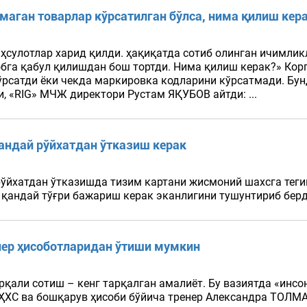
лмаган товарлар кўрсатилган бўлса, нима қилиш кер
ҳсулотлар харид қилди. ҳақиқатда сотиб олинган ичимлик
обга қабул қилишдан бош тортди. Нима қилиш керак?» Кор
кўрсатди ёки чекда маркировка кодларини кўрсатмади. Бу
и, «RIG» МЧЖ директори Рустам ЯҚУБОВ айтди: ...
қандай рўйхатдан ўтказиш керак
рўйхатдан ўтказишда тизим картани жисмоний шахсга теги
андай тўғри бажариш керак эканлигини тушунтириб берди.
нер ҳисоботларидан ўтиши мумкин
қали сотиш – кенг тарқалган амалиёт. Бу вазиятда «инс
МҲХС ва бошқарув ҳисоби бўйича тренер Александра ТОЛМА