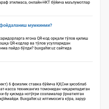
араф этилмаса, онлайн-НКТ бўйича маълумотлар
н фойдаланиш мумкинми?
харидорларга ягона QR-код орқали тўлов қилиш
ошқа QR-кодлар ва тўлов усулларидан
а пайдо бўлди? buxgalter.uz сайтида
.
ект) 6 фоизлик ставка бўйича ҚҚСни ҳисоблаб
рат-касса техникангиз томонидан чиқариладиган
нки бу қисмда нотўғри созламалар ўрнатилган
ўймайди. Buxgalter.uz илтимосига кўра, зарур