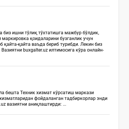
а биз ишни тўлиқ тўхтатишга мажбур бўлдик,
ли маркировка қоидаларини бузганлик учун
б қайта-қайта ваъда бериб турибди. Лекин биз
азиятни buxgalter.uz илтимосига кўра онлайн-
ла бешта Техник хизмат кўрсатиш маркази
г хизматларидан фойдаланган тадбиркорлар энди
uz вазиятни аниқлаштирди: ...