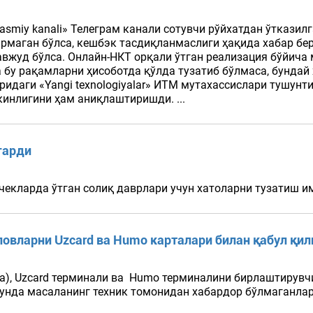
– Rasmiy kanali» Телеграм канали сотувчи рўйхатдан ўтказ
маган бўлса, кешбэк тасдиқланмаслиги ҳақида хабар бера
вжуд бўлса. Онлайн-НКТ орқали ўтган реализация бўйича
а бу рақамларни ҳисоботда қўлда тузатиб бўлмаса, бунда
уридаги «Yangi texnologiyalar» ИТМ мутахассислари тушун
инлигини ҳам аниқлаштиришди. ...
гарди
чекларда ўтган солиқ даврлари учун хатоларни тузатиш им
ловларни Uzcard ва Humo карталари билан қабул қи
а), Uzcard терминали ва Humo терминалини бирлаштирувчи
унда масаланинг техник томонидан хабардор бўлмаганлар