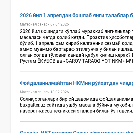
2026 йил 1 апрелдан бошлаб янги талаблар
Материал санаси 07.04.2026
2026 йил бошидаги кўплаб мураккаб янгиликлар т
масаласи четда қолиб кетди. Проактив ҳисоботл
бўлиб, 1 апрель ҳам кириб келганини сезмай қол
аммо муаммо бартараф этилгунча у билан ишлаш
олган ҳолда тўловни қандай қабул қилиш керак? 
Рустам ЁҚУБОВ ва «GAROV TARAQQIYOT NKM» МЧЖ
Фойдаланилмаётган НКМни рўйхатдан чиқа
Материал санаси 18.02.2026
Солиқ органлари бир ой давомида фойдаланилмаё
buxgalter.uz сайтида ушбу масала бўйича муқо
назорат-касса техникаси эгалари билан ўз тавсия
Онлайн-НКТ эгалари Солиқ қўмитасининг ф