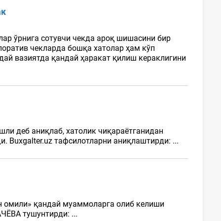
ак
лар ўрнига сотувчи чекда ароқ шишасини бир
поратив чекларда бошқа хатолар ҳам кўп
ндай вазиятда қандай ҳаракат қилиш кераклигини
шли деб аниқлаб, хатолик чиқараётганидан
 Buxgalter.uz тафсилотларни аниқлаштирди: ...
он омили» қандай муаммоларга олиб келиши
ЧЁВА тушунтирди: ...