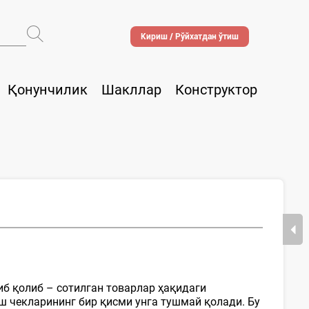
Кириш / Рўйхатдан ўтиш
Қонунчилик
Шакллар
Конструктор
б қолиб – сотилган товарлар ҳақидаги
 чекларининг бир қисми унга тушмай қолади. Бу