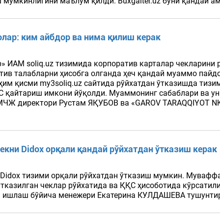
 мумкинлигини маълум қилди. Buxgalter.uz буни қандай ам
лар: ким айбдор ва нима қилиш керак
» ИАМ soliq.uz тизимида корпоратив карталар чекларини 
ив талабларни ҳисобга олганда ҳеч қандай муаммо пайдо 
ҳим қисми my3soliq.uz сайтида рўйхатдан ўтказишда тиз
ҚС қайтариш имкони йўқолди. Муаммонинг сабаблари ва уни
G» МЧЖ директори Рустам ЯҚУБОВ ва «GAROV TARAQQIYOT
екни Didox орқали қандай рўйхатдан ўтказиш керак
 Didox тизими орқали рўйхатдан ўтказиш мумкин. Муваффа
ўтказилган чеклар рўйхатида ва ҚҚС ҳисоботида кўрсатили
н ишлаш бўйича менежери Екатерина КУЛДАШЕВА тушунтирд