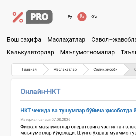
Ру
Ўз
Oʻz
Бош саҳифа
Маслаҳатлар
Савол–жавобл
Калькуляторлар
Маълумотномалар
Таъл
Главная
Маслаҳатлар
Солиқ ҳисоби
Онлайн-НКТ
НКТ чекида ва тушумлар бўйича ҳисоботда
Материал санаси 07.08.2026
Фискал маълумотлар операторига узатилган элек
маълумотлар йўқолади. Шунга ўхшаш муаммо тушу