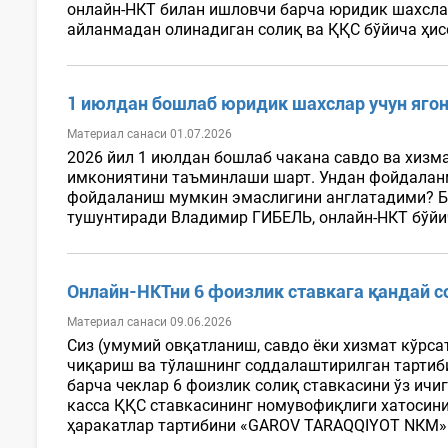
онлайн-НКТ билан ишловчи барча юридик шахслар
айланмадан олинадиган солиқ ва ҚҚС бўйича ҳисо
1 июлдан бошлаб юридик шахслар учун яг
Материал санаси 01.07.2026
2026 йил 1 июлдан бошлаб чакана савдо ва хизм
имкониятини таъминлаши шарт. Ундан фойдаланм
фойдаланиш мумкин эмаслигини англатадими? Буг
тушунтиради Владимир ГИБЕЛЬ, онлайн-НКТ бўйи
Онлайн-НКТни 6 фоизлик ставкага қандай 
Материал санаси 09.06.2026
Сиз (умумий овқатланиш, савдо ёки хизмат кўрс
чиқариш ва тўлашнинг соддалаштирилган тартиби
барча чеклар 6 фоизлик солиқ ставкасини ўз ичи
касса ҚҚС ставкасининг номувофиқлиги хатосини 
ҳаракатлар тартибини «GAROV TARAQQIYOT NКМ» 