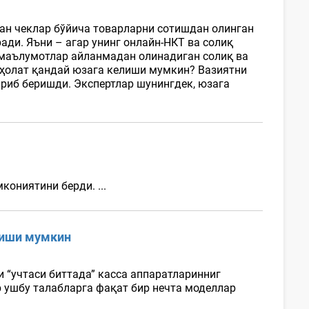
илган чеклар бўйича товарларни сотишдан олинган
ди. Яъни – агар унинг онлайн-НКТ ва солиқ
 маълумотлар айланмадан олинадиган солиқ ва
й ҳолат қандай юзага келиши мумкин? Вазиятни
тириб беришди. Экспертлар шунингдек, юзага
кониятини берди. ...
лиши мумкин
 “учтаси биттада” касса аппаратларинниг
 ушбу талабларга фақат бир нечта моделлар