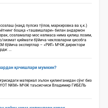
озлаш (нақд пулсиз тўлов, маркировка ва ҳ.к.)
 ҳаётнинг бошқа «ташвишлари» билан андармон
керак, созламалар мос келмаса нима қилиш лозим,
р/хизмат қиймати бўйича чекловларни ҳисобга
НКМ бўйича экспертлар – «РИГ» МЧЖ директори
и: ...
лардан қочишлари мумкин?
рисидаги материал эълон қилинганидан сўнг биз
QQIYOT NKM» МЧЖ таъсисчиси Владимир ГИБЕЛЬ
ан кейин нима қилишлари керак