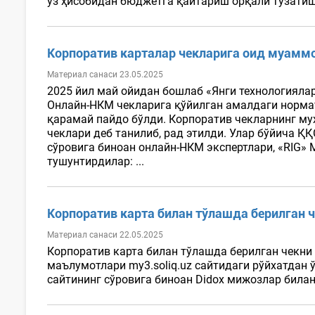
ўз ҳисобидан бюджетга қайтариш орқали тузатиш
Корпоратив карталар чекларига оид муаммо
Материал санаси 23.05.2025
2025 йил май ойидан бошлаб «Янги технологиялар
Онлайн-НКМ чекларига қўйилган амалдаги нормат
қарамай пайдо бўлди. Корпоратив чекларнинг му
чеклари деб танилиб, рад этилди. Улар бўйича Қ
сўровига биноан онлайн-НКМ экспертлари, «RI
тушунтирдилар: ...
Корпоратив карта билан тўлашда берилган ч
Материал санаси 22.05.2025
Корпоратив карта билан тўлашда берилган чекни
маълумотлари my3.soliq.uz сайтидаги рўйхатдан 
сайтининг сўровига биноан Didox мижозлар била