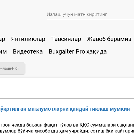
ар
Янгиликлар
Тавсиялар
Жавоб берамиз
им
Видеотека
Buxgalter Pro ҳақида
Онлайн-НКТ
 йўқотилган маълумотларни қандай тиклаш мумкин
трон чекда баъзан фақат тўлов ва ҚҚС суммалари сақлани
млар бўйича ҳисоботда ҳам учрайди: сотиш ёки қайтариш