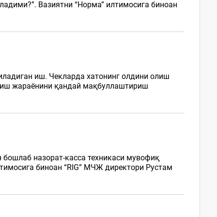
ладими?”. Вазиятни “Норма” илтимосига биноан
қиладиган иш. Чекларда хатонинг олдини олиш
тириш жараёнини қандай мақбуллаштириш
н бошлаб назорат-касса техникаси мувофиқ
лтимосига биноан “RIG” МЧЖ директори Рустам