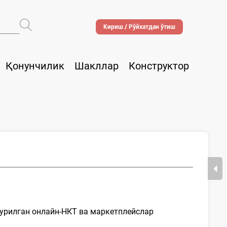
Кириш / Рўйхатдан ўтиш
Қонунчилик
Шакллар
Конструктор
 урилган онлайн-НКТ ва маркетплейслар