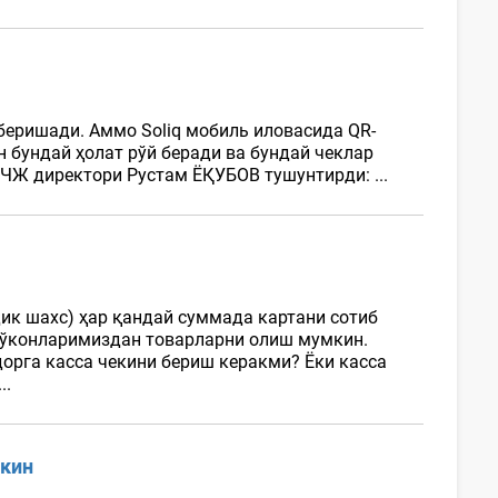
беришади. Аммо Soliq мобиль иловасида QR-
н бундай ҳолат рўй беради ва бундай чеклар
 МЧЖ директори Рустам ЁҚУБОВ тушунтирди: ...
ик шахс) ҳар қандай суммада картани сотиб
 дўконларимиздан товарларни олиш мумкин.
орга касса чекини бериш керакми? Ёки касса
..
мкин