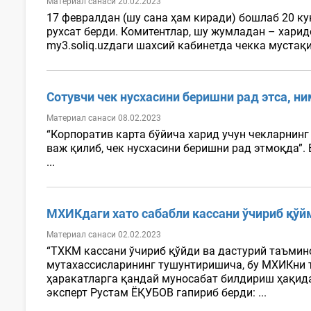
Материал санаси 20.02.2023
17 февралдан (шу сана ҳам киради) бошлаб 20 к
рухсат берди. Комитентлар, шу жумладан – хари
my3.soliq.uzдаги шахсий кабинетда чекка мустақ
Сотувчи чек нусхасини беришни рад этса, н
Материал санаси 08.02.2023
“Корпоратив карта бўйича харид учун чекларнин
важ қилиб, чек нусхасини беришни рад этмоқда”.
...
МХИКдаги хато сабабли кассани ўчириб қўй
Материал санаси 02.02.2023
“ТХКМ кассани ўчириб қўйди ва дастурий таъмин
мутахассисларининг тушунтиришича, бу МХИКни т
ҳаракатларга қандай муносабат билдириш ҳақида
эксперт Рустам ЁҚУБОВ гапириб берди: ...