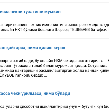
мисиз чекни тузатиши мумкин
ш киритишнинг техник имкониятини синов режимида тақди
 ИАМ онлайн-НКТ бўлими бошлиғи Шерзод ТЕШЕБАЕВ батафсил 
ран қайтарса, нима қилиш керак
варни сотиб олди, бу онлайн-НКМ чекида акс эттирилган. 
йтариш тўғрисида талаб билан мурожаат қилди. Сотувчида
тизимида қайтаришни расмийлаштирган ҳолда қандай қили
ҚУБОВ гапириб берди: ...
асса чеки урилмаса, нима бўлади
са, уларни ҳисоботни шакллантириш учун – бугунги кун б