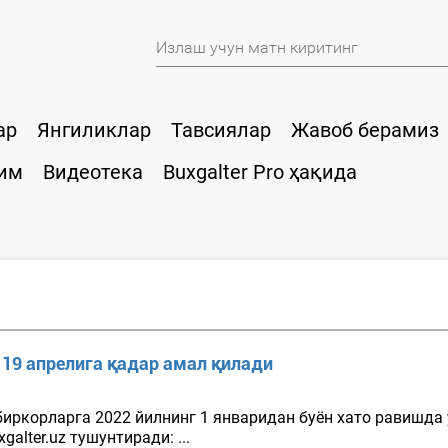
ар
Янгиликлар
Тавсиялар
Жавоб берамиз
им
Видеотека
Buxgalter Pro ҳақида
г 19 апрелига қадар амал қилади
биркорларга 2022 йилнинг 1 январидан буён хато равишда
alter.uz тушунтиради: ...