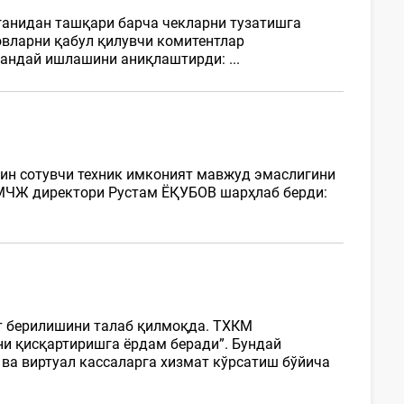
ганидан ташқари барча чекларни тузатишга
овларни қабул қилувчи комитентлар
қандай ишлашини аниқлаштирди: ...
кин сотувчи техник имконият мавжуд эмаслигини
G” МЧЖ директори Рустам ЁҚУБОВ шарҳлаб берди:
ат берилишини талаб қилмоқда. ТХКМ
и қисқартиришга ёрдам беради”. Бундай
 ва виртуал кассаларга хизмат кўрсатиш бўйича