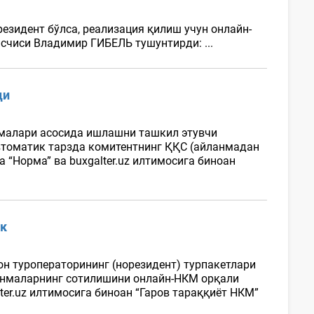
езидент бўлса, реализация қилиш учун онлайн-
исчиси Владимир ГИБЕЛЬ тушунтирди: ...
ди
омалари асосида ишлашни ташкил этувчи
томатик тарзда комитентнинг ҚҚС (айланмадан
“Норма” ва buxgalter.uz илтимосига биноан
ак
он туроператорининг (норезидент) турпакетлари
ланмаларнинг сотилишини онлайн-НКМ орқали
er.uz илтимосига биноан “Гаров тараққиёт НКМ”