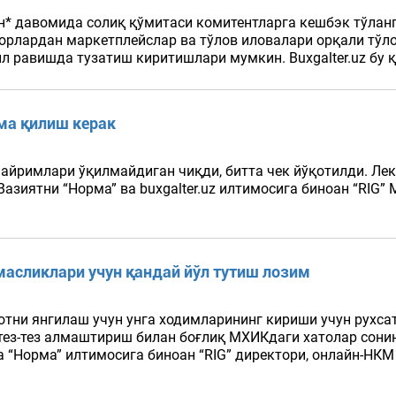
ун* давомида солиқ қўмитаси комитентларга кешбэк тўлан
дорлардан маркетплейслар ва тўлов иловалари орқали тўл
ил равишда тузатиш киритишлари мумкин. Buxgalter.uz бу 
има қилиш керак
г айримлари ўқилмайдиган чиқди, битта чек йўқотилди. Ле
 Вазиятни “Норма” ва buxgalter.uz илтимосига биноан “RI
масликлари учун қандай йўл тутиш лозим
отни янгилаш учун унга ходимларининг кириши учун рухс
ез-тез алмаштириш билан боғлиқ МХИКдаги хатолар сонин
 “Норма” илтимосига биноан “RIG” директори, онлайн-НКМ