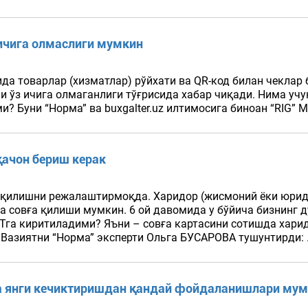
 ичига олмаслиги мумкин
а товарлар (хизматлар) рўйхати ва QR-код билан чеклар 
и ўз ичига олмаганлиги тўғрисида хабар чиқади. Нима учу
? Буни “Норма” ва buxgalter.uz илтимосига биноан “RIG”
қачон бериш керак
й қилишни режалаштирмоқда. Харидор (жисмоний ёки юрид
га совға қилиши мумкин. 6 ой давомида у бўйича бизнинг
га киритиладими? Яъни – совға картасини сотишда харид
Вазиятни “Норма” эксперти Ольга БУСАРОВА тушунтирди: .
а янги кечиктиришдан қандай фойдаланишлари му