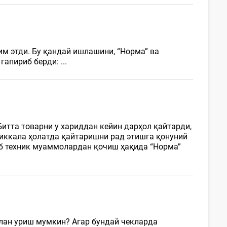
м этди. Бу қандай ишлашини, “Норма” ва
гапириб берди: ...
Битта товарни у хариддан кейин дарҳол қайтарди,
 иккала ҳолатда қайтаришни рад этишга қонуний
б техник муаммолардан қочиш ҳақида “Норма”
илан уриш мумкин? Агар бундай чекларда