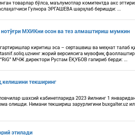
нган товарлар бўлса, маълумотлар комитентда акс эттири
слаҳатчиси Гулнора ЭРГАШЕВА шарҳлаб беришди: ...
и нотўғри МХИКни осон ва тез алмаштириш мумкин
ўзгартиришлар киритиш эса – серташвиш ва меҳнат талаб 
 tasnif.soliq.uzнинг жорий версиясига мувофиқ фаоллаш
 “RiG” МЧЖ директори Рустам ЁҚУБОВ гапириб берди: ...
қ келишини текширинг
ўловчилар шахсий кабинетларида 2023 йилнинг 1 январида
ома олишди. Нимани текшириш зарурлигини buxgalter.uz и
орий этилади