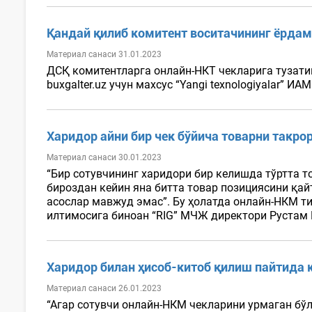
Қандай қилиб комитент воситачининг ёрда
Материал санаси 31.01.2023
ДСҚ комитентларга онлайн-НКТ чекларига тузати
buxgalter.uz учун махсус “Yangi texnologiyalar”
Харидор айни бир чек бўйича товарни такро
Материал санаси 30.01.2023
“Бир сотувчининг харидори бир келишда тўртта то
бироздан кейин яна битта товар позициясини қа
асослар мавжуд эмас”. Бу ҳолатда онлайн-НКМ 
илтимосига биноан “RIG” МЧЖ директори Рустам Ё
Харидор билан ҳисоб-китоб қилиш пайтида к
Материал санаси 26.01.2023
“Агар сотувчи онлайн-НКМ чекларини урмаган бўл