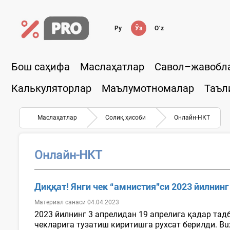
Ру
Ўз
Oʻz
Бош саҳифа
Маслаҳатлар
Савол–жавобл
Калькуляторлар
Маълумотномалар
Таъл
Маслаҳатлар
Солиқ ҳисоби
Онлайн-НКТ
Онлайн-НКТ
Диққат! Янги чек “амнистия”си 2023 йилнин
Материал санаси 04.04.2023
2023 йилнинг 3 апрелидан 19 апрелига қадар тад
чекларига тузатиш киритишга рухсат берилди. Buxg