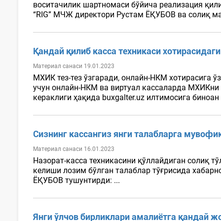
воситачилик шартномаси бўйича реализация қили
“RIG” МЧЖ директори Рустам ЁҚУБОВ ва солиқ ма
Қандай қилиб касса техникаси хотирасидаг
Материал санаси 19.01.2023
МХИК тез-тез ўзгаради, онлайн-НКМ хотирасига 
учун онлайн-НКМ ва виртуал кассаларда МХИКни
кераклиги ҳақида buxgalter.uz илтимосига биноан
Сизнинг кассангиз янги талабларга мувофи
Материал санаси 16.01.2023
Назорат-касса техникасини қўллайдиган солиқ т
келиши лозим бўлган талаблар тўғрисида хабарн
ЁҚУБОВ тушунтирди: ...
Янги ўлчов бирликлари амалиётга қандай ж