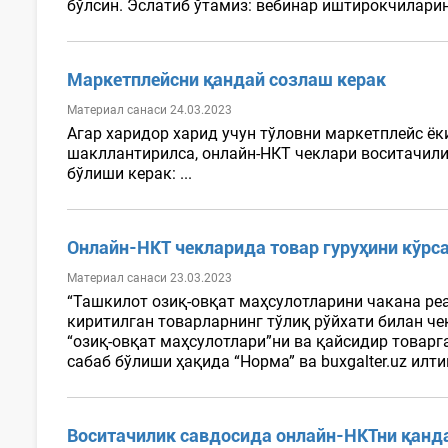
бўлсин. Эслатиб ўтамиз: вебинар иштирокчиларин
Маркетплейсни қандай созлаш керак
Материал санаси 24.03.2023
Агар харидор харид учун тўловни маркетплейс ёк
шакллантирилса, онлайн-НКТ чеклари воситачил
бўлиши керак: ...
Онлайн-НКТ чекларида товар гуруҳини кўр
Материал санаси 23.03.2023
“Ташкилот озиқ-овқат маҳсулотларини чакана реа
киритилган товарларнинг тўлиқ рўйхати билан ч
“озиқ-овқат маҳсулотлари”ни ва қайсидир товар
сабаб бўлиши ҳақида “Норма” ва buxgalter.uz илт
Воситачилик савдосида онлайн-НКТни қанд