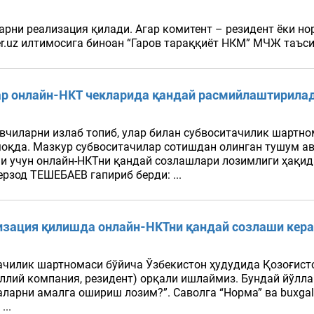
ни реализация қилади. Агар комитент – резидент ёки нор
er.uz илтимосига биноан “Гаров тараққиёт НКМ” МЧЖ таъс
ар онлайн-НКТ чекларида қандай расмийлаштирила
вчиларни излаб топиб, улар билан субвоситачилик шартн
қда. Мазкур субвоситачилар сотишдан олинган тушум ав
и учун онлайн-НКТни қандай созлашлари лозимлиги ҳақида 
ерзод ТЕШЕБАЕВ гапириб берди: ...
лизация қилишда онлайн-НКТни қандай созлаши кер
тачилик шартномаси бўйича Ўзбекистон ҳудудида Қозоғист
ҳаллий компания, резидент) орқали ишлаймиз. Бундай йўл
ларни амалга ошириш лозим?”. Саволга “Норма” ва buxgalt
...