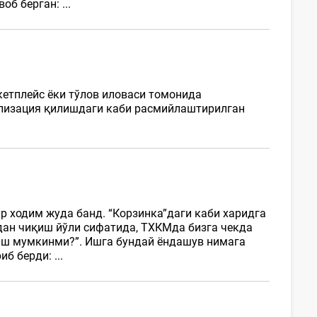
б берган: ...
кетплейс ёки тўлов иловаси томонида
ализация қилишдаги каби расмийлаштирилган
р ходим жуда банд. “Корзинка”даги каби харидга
дан чиқиш йўли сифатида, ТХКМда бизга чекда
лиш мумкинми?”. Ишга бундай ёндашув нимага
б берди: ...