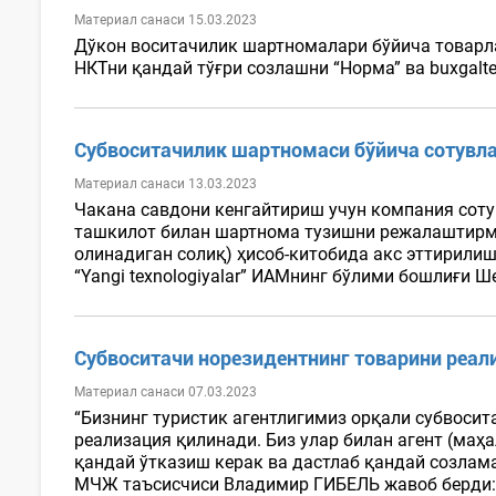
Материал санаси 15.03.2023
Дўкон воситачилик шартномалари бўйича товарлар
НКТни қандай тўғри созлашни “Норма” ва buxgalt
Субвоситачилик шартномаси бўйича сотувл
Материал санаси 13.03.2023
Чакана савдони кенгайтириш учун компания соту
ташкилот билан шартнома тузишни режалаштирмо
олинадиган солиқ) ҳисоб-китобида акс эттирилиш
“Yangi texnologiyalar” ИАМнинг бўлими бошлиғи Ш
Субвоситачи норезидентнинг товарини реа
Материал санаси 07.03.2023
“Бизнинг туристик агентлигимиз орқали субвоси
реализация қилинади. Биз улар билан агент (ма
қандай ўтказиш керак ва дастлаб қандай созлама
МЧЖ таъсисчиси Владимир ГИБЕЛЬ жавоб берди: 