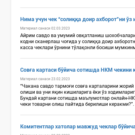
Нима учун чек “солиққа доир ахборот”ни ўз
Материал санаси 02.03.2023
Айрим савдо ва умумий овқатланиш шохобчаларид
кодни сканерлаш чоғида у солиққа доир ахборотн
касса чеклари ўрнини тўлақонли босиши мумкинми
Совға картаси бўйича сотишда НКМ чекини 
Материал санаси 23.02.2023
“Чакана савдо тармоғи совға карталарини жори
олиши ва уни яқин кишиларига ёки ўз ходимлари
Бундай картани сотишда маълумотлар онлайн-НКТ
чеки товарни олиш пайтида берилиши керакми?”. 
Комитентлар хатолар мавжуд чеклар бўйич