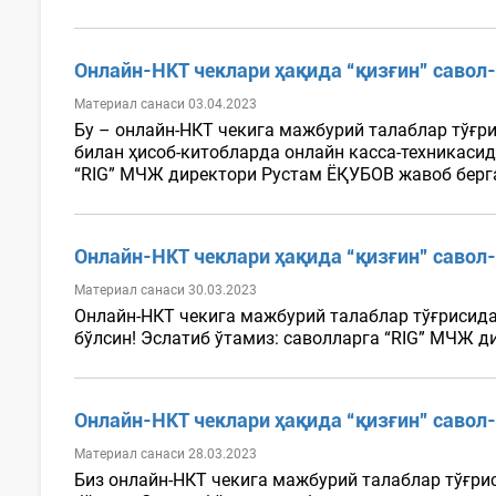
Онлайн-НКТ чеклари ҳақида “қизғин” савол
Материал санаси 03.04.2023
Бу – онлайн-НКТ чекига мажбурий талаблар тўғр
билан ҳисоб-китобларда онлайн касса-техникаси
“RIG” МЧЖ директори Рустам ЁҚУБОВ жавоб берган
Онлайн-НКТ чеклари ҳақида “қизғин” савол
Материал санаси 30.03.2023
Онлайн-НКТ чекига мажбурий талаблар тўғрисида
бўлсин! Эслатиб ўтамиз: саволларга “RIG” МЧЖ д
Онлайн-НКТ чеклари ҳақида “қизғин” савол
Материал санаси 28.03.2023
Биз онлайн-НКТ чекига мажбурий талаблар тўғри