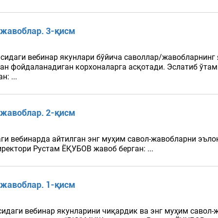
-жавоблар. 3-қисм
исидаги вебинар якунлари бўйича саволлар/жавобларнинг
дан фойдаланадиган корхоналарга асқотади. Эслатиб ўта
: ...
-жавоблар. 2-қисм
ги вебинарда айтилган энг муҳим савол-жавобларни эъло
иректори Рустам ЁҚУБОВ жавоб берган: ...
-жавоблар. 1-қисм
сидаги вебинар якунларини чиқардик ва энг муҳим савол-