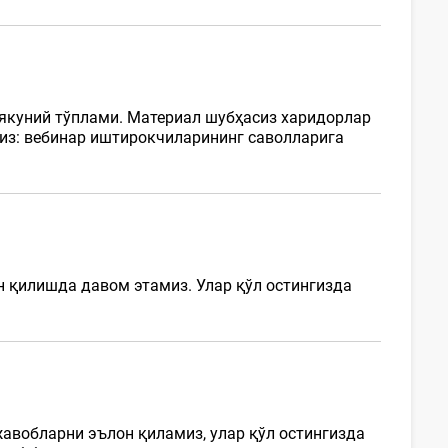
 якуний тўплами. Материал шубҳасиз харидорлар
миз: вебинар иштирокчиларининг саволларига
н қилишда давом этамиз. Улар қўл остингизда
жавобларни эълон қиламиз, улар қўл остингизда