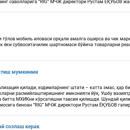
инг саволларига “RIG” МЧЖ директори Рустам ЁҚУБОВ жаво
и тўлов мобиль иловаси орқали амалга оширса ва чек мар
ик ёки субвоситачилик шартномаси бўйича товарларни ре
сатиш мумкинми
лизация қилади, ходимларнинг штати – катта эмас, ҳар би
екларни расмийлаштиришнинг имконияти йўқ. Ушбу вазият
га битта МХИКни кўрсатишни тавсия қилишди. Шундай қи
имосига биноан “RIG” МЧЖ директори Рустам ЁҚУБОВ гапири
ай созлаш керак