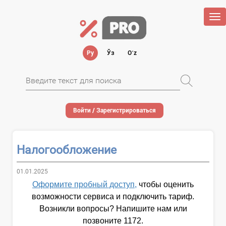
Tog
nav
Ру
Ўз
Oʻz
Войти / Зарегистрироваться
Налогообложение
01.01.2025
Оформите пробный доступ,
чтобы оценить
возможности сервиса и подключить тариф.
Возникли вопросы? Напишите нам или
позвоните 1172.