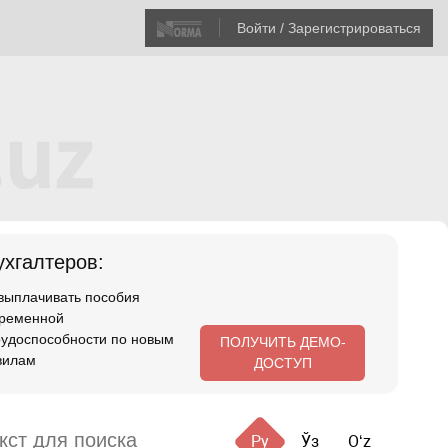
Войти / Зарегистрироваться
хгалтеров:
 выплачивать пособия
временной
рудоспособности по новым
ПОЛУЧИТЬ ДЕМО-
вилам
ДОСТУП
Ру
Ўз
Oʻz