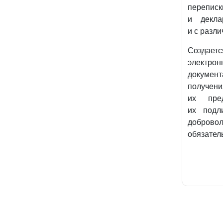
переписк
и декла
и с разл
Создает
электрон
документ
получен
их пре
их подл
доброво
обязател