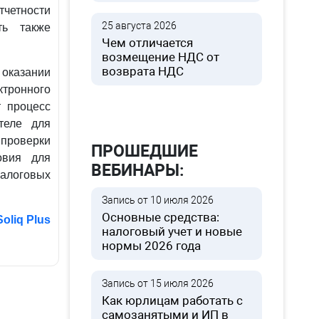
тчетности
25 августа 2026
ть также
Чем отличается
возмещение НДС от
возврата НДС
оказании
ктронного
т процесс
теле для
роверки
ПРОШЕДШИЕ
овия для
ВЕБИНАРЫ:
алоговых
Запись от 10 июля 2026
Основные средства:
Soliq Plus
налоговый учет и новые
нормы 2026 года
Запись от 15 июля 2026
Как юрлицам работать с
самозанятыми и ИП в