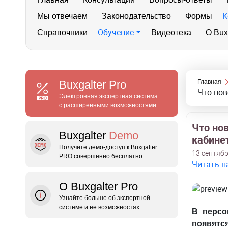
К
Мы отвечаем
Законодательство
Формы
Обучение
Справочники
Видеотека
О Bux
Buxgalter
Pro
Главная
Что нов
Электронная экспертная система
с расширенными возможностями
Что но
Buxgalter
Demo
кабине
Получите демо‑доступ к Buxgalter
13 сентябр
PRO совершенно бесплатно
Читать н
О Buxgalter Pro
Узнайте больше об экспертной
системе и ее возможностях
В персо
появятс