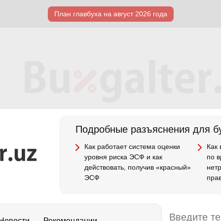
План главбуха на август 2026 года
Подробные разъяснения для бу
Как работает система оценки
Как
уровня риска ЭСФ и как
по 
действовать, получив «красный»
нет
ЭСФ
пра
Новости
Рекомендации