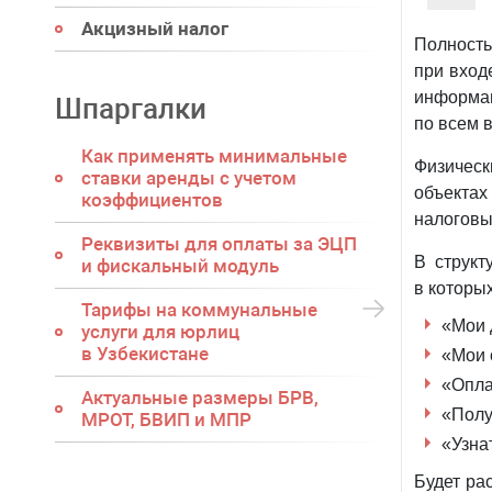
Акцизный налог
Полность
при вход
информац
Шпаргалки
по всем 
Как применять минимальные
Физичес
ставки аренды с учетом
объекта
коэффициентов
налоговы
Реквизиты для оплаты за ЭЦП
В структ
и фискальный модуль
в которы
Тарифы на коммунальные
«Мои 
услуги для юрлиц
в Узбекистане
«Мои 
«Опла
Актуальные размеры БРВ,
«Полу
МРОТ, БВИП и МПР
«Узнат
Будет ра