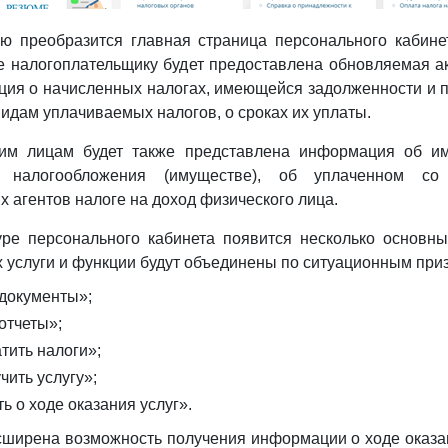
ю преобразится главная страница персонального кабине
е налогоплательщику будет предоставлена обновляемая а
ия о начисленных налогах, имеющейся задолженности и 
видам уплачиваемых налогов, о сроках их уплаты.
ким лицам будет также представлена информация об и
х налогообложения (имуществе), об уплаченном со
х агентов налоге на доход физического лица.
уре персонального кабинета появится несколько основны
х услуги и функции будут объединены по ситуационным при
документы»;
отчеты»;
тить налоги»;
чить услугу»;
ь о ходе оказания услуг».
сширена возможность получения информации о ходе оказан