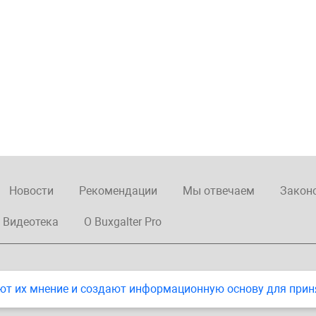
Новости
Рекомендации
Мы отвечаем
Закон
Видеотека
О Buxgalter Pro
ют их мнение и создают информационную основу для прин