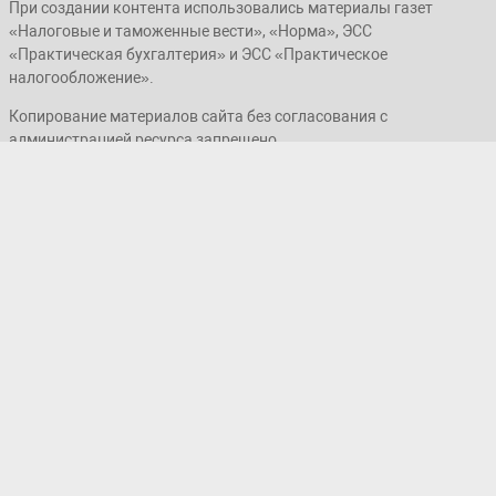
При создании контента использовались материалы газет
«Налоговые и таможенные вести», «Норма», ЭСС
«Практическая бухгалтерия» и ЭСС «Практическое
налогообложение».
Копирование материалов сайта без согласования с
администрацией ресурса запрещено.
© ООО «NORMA», 2019–2026. Все права защищены.
Наша страница на Facebook
Мы в Телеграме: @buh_uz
Адрес обслуживания: г. Taшкент,
Яшнaбaдский p-н, yл. Эльбeка, д. 14,
Карта
Бизнеc-центp «ABИАПAPК»
проезда
Тел. +998 78 150-11-72