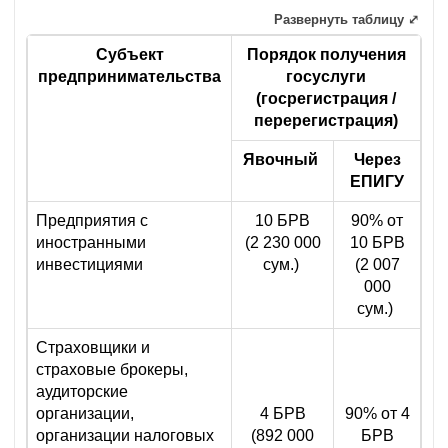
Развернуть таблицу ⤢
Субъект
Порядок получения
предпринимательства
госуслуги
(госрегистрация /
перерегистрация)
Явочный
Через
ЕПИГУ
Предприятия с
10 БРВ
90% от
иностранными
(2 230 000
10 БРВ
инвестициями
сум.)
(2 007
000
сум.)
Страховщики и
страховые брокеры,
аудиторские
организации,
4 БРВ
90% от 4
организации налоговых
(892 000
БРВ