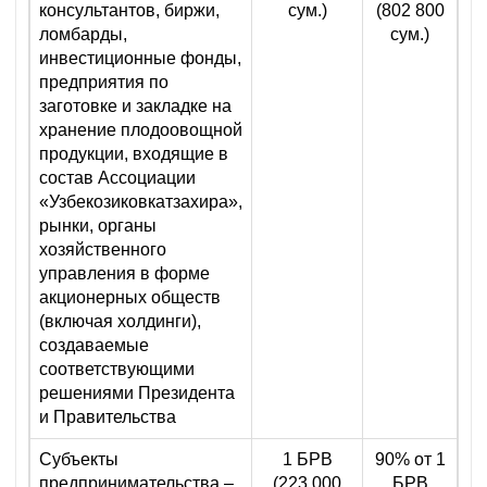
консультантов, биржи,
сум.)
(802 800
ломбарды,
сум.)
инвестиционные фонды,
предприятия по
заготовке и закладке на
хранение плодоовощной
продукции, входящие в
состав Ассоциации
«Узбекозиковкатзахира»,
рынки, органы
хозяйственного
управления в форме
акционерных обществ
(включая холдинги),
создаваемые
соответствующими
решениями Президента
и Правительства
Субъекты
1 БРВ
90% от 1
предпринимательства –
(223 000
БРВ