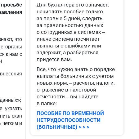
Для бухгалтера это означает:
просьбе
начислять пособие только
равления
за первые 5 дней, следить
за правильностью данных
о сотрудниках в системах –
иначе система посчитает
нают, что
выплаты с ошибками или
ые органы
задержит, а разбираться
я к нам с
придется вам.
Н.
Все, что нужно знать о порядке
 внесения
выплаты больничных с учетом
новых норм, – расчеты, налоги,
отражение в налоговой
отчетности – вы найдете
 данных»;
в папке:
е указать
ПОСОБИЕ ПО ВРЕМЕННОЙ
пить скан
НЕТРУДОСПОСОБНОСТИ
 четким и
(БОЛЬНИЧНЫЕ) > > >