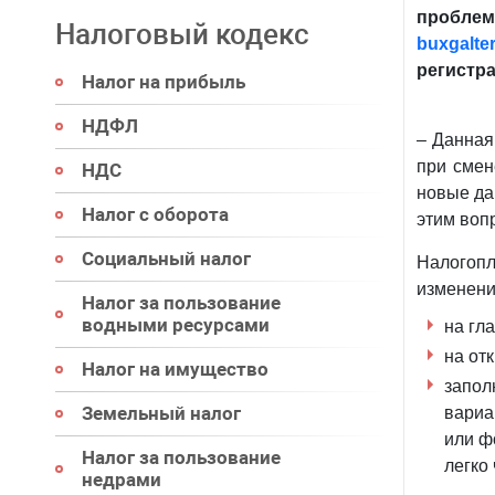
пробле
Налоговый кодекс
buxgalter
регистр
Налог на прибыль
НДФЛ
–
Данная 
при смен
НДС
новые да
Налог с оборота
этим вопр
Социальный налог
Налогопл
изменени
Налог за пользование
водными ресурсами
на гл
на от
Налог на имущество
запол
Земельный налог
вариа
или ф
Налог за пользование
легко
недрами