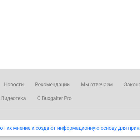
Новости
Рекомендации
Мы отвечаем
Закон
Видеотека
О Buxgalter Pro
ют их мнение и создают информационную основу для прин