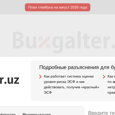
План главбуха на август 2026 года
Подробные разъяснения для бу
Как работает система оценки
Как
уровня риска ЭСФ и как
по 
действовать, получив «красный»
нет
ЭСФ
пра
Новости
Рекомендации