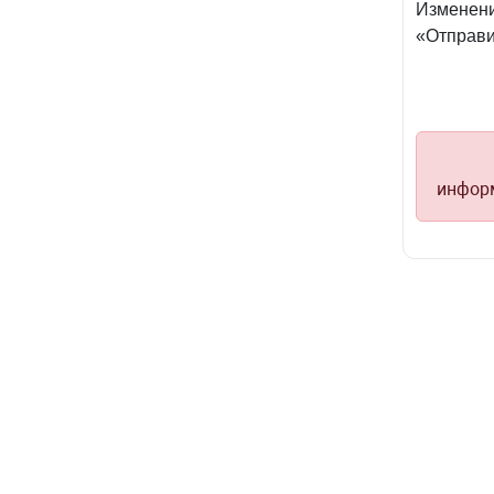
Изменени
«Отправи
информ