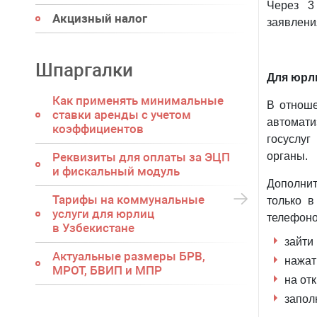
Через 3
Акцизный налог
заявлени
Шпаргалки
Для юрл
Как применять минимальные
В отнош
ставки аренды с учетом
автомат
коэффициентов
госуслу
Реквизиты для оплаты за ЭЦП
органы.
и фискальный модуль
Дополнит
Тарифы на коммунальные
только в
услуги для юрлиц
телефоно
в Узбекистане
зайти
Актуальные размеры БРВ,
нажат
МРОТ, БВИП и МПР
на от
запол