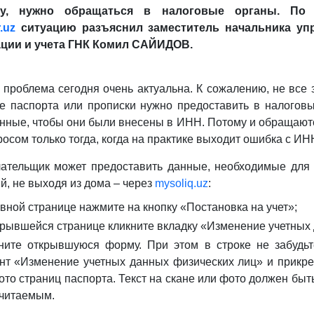
му, нужно обращаться в налоговые органы. По 
.
uz
ситуацию разъяснил заместитель начальника уп
ации и учета ГНК Комил САЙИДОВ.
проблема сегодня очень актуальна. К сожалению, не все з
е паспорта или прописки нужно предоставить в налогов
нные, чтобы они были внесены в ИНН. Потому и обращаютс
осом только тогда, когда на практике выходит ошибка с ИН
ательщик может предоставить данные, необходимые для
й, не выходя из дома – через
mysoliq.uz
:
авной странице нажмите на кнопку «Постановка на учет»;
крывшейся странице кликните вкладку «Изменение учетных
ните открывшуюся форму. При этом в строке не забудьт
нт «Изменение учетных данных физических лиц» и прикре
ото страниц паспорта. Текст на скане или фото должен быть
 читаемым.