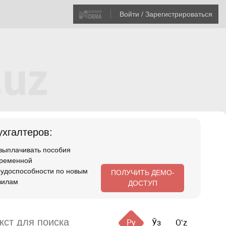
Войти / Зарегистрироваться
хгалтеров:
 выплачивать пособия
временной
рудоспособности по новым
ПОЛУЧИТЬ ДЕМО-
вилам
ДОСТУП
Ру
Ўз
Oʻz