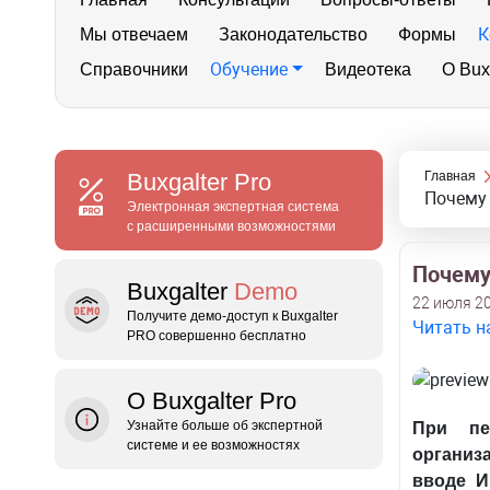
К
Мы отвечаем
Законодательство
Формы
Обучение
Справочники
Видеотека
О Bux
Buxgalter
Pro
Главная
Почему 
Электронная экспертная система
с расширенными возможностями
Почему
Buxgalter
Demo
22 июля 20
Получите демо‑доступ к Buxgalter
Читать н
PRO совершенно бесплатно
О Buxgalter Pro
Узнайте больше об экспертной
При пе
системе и ее возможностях
организ
вводе И