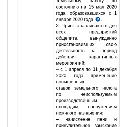
земельному налогу по
состоянию на 15 мая 2020
года, образовавшихся с 1
января 2020 года
.
п.
3. Приостанавливаются для
2
всех предприятий
УП-5996
общепита, вынужденно
от
приостановивших свою
18.05.2020
деятельность на период
г.
действия карантинных
мероприятий:
– с 1 апреля по 31 декабря
2020 года применение
повышенных
ставок земельного налога
по неиспользуемым
производственным
площадям, сооружениям
нежилого назначения;
– начисление пени и
принудительное взыскание