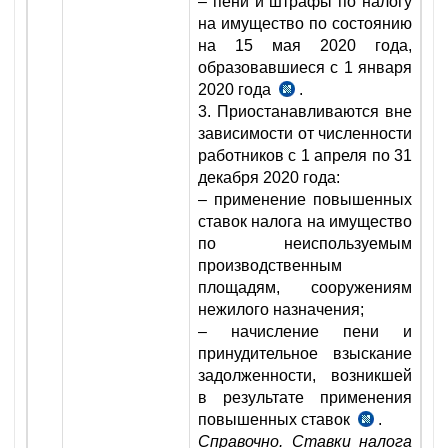
– пени и штрафы по налогу
на имущество по состоянию
на 15 мая 2020 года,
образовавшиеся с 1 января
2020 года
.
п.
3. Приостанавливаются вне
2
зависимости от численности
УП-5996
работников с 1 апреля по 31
от
декабря 2020 года:
18.05.2020
– применение повышенных
г.
ставок налога на имущество
по неиспользуемым
производственным
площадям, сооружениям
нежилого назначения;
– начисление пени и
принудительное взыскание
задолженности, возникшей
в результате применения
повышенных ставок
.
п.
Справочно. Ставки налога
4