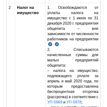
461
г.
2
Налог на
1. Освобождаются от
НК
имущество
уплаты налога на
имущество с 1 июня по 31
декабря 2020 г. предприятия
общепита – вне
зависимости от численности
работников на предприятии
.
п.
п.
2. Списываются
1
7
начисленные суммы для
№УП-5996
№УП-6029
малых предприятий
от
от
общепита:
18.05.2020
20.07.2020
– налога на имущество,
г.
г.
подлежащего уплате за
апрель и май 2020 года, по
которым предоставлена
беспроцентная отсрочка
(рассрочка) в соответствии с
УП-5969
и
УП-5978
;