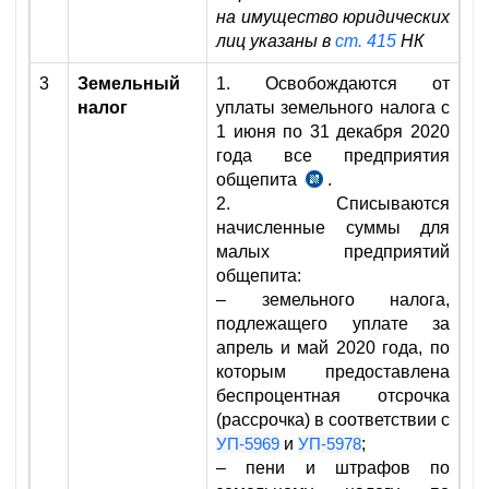
на имущество юридических
УП-5978
лиц указаны в
ст. 415
НК
от
3.04.2020
3
Земельный
1. Освобождаются от
г.
налог
уплаты земельного налога с
1 июня по 31 декабря 2020
года все предприятия
общепита
.
п.
2. Списываются
7
начисленные суммы для
УП-6029
малых предприятий
от
общепита:
20.07.2020
– земельного налога,
г.
подлежащего уплате за
апрель и май 2020 года, по
которым предоставлена
беспроцентная отсрочка
(рассрочка) в соответствии с
УП-5969
и
УП-5978
;
– пени и штрафов по