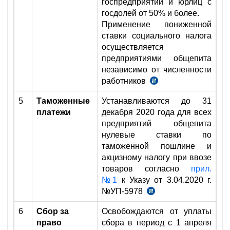
госпредприятий и юрлиц с
госдолей от 50% и более.
Применение пониженной
ставки социального налога
осуществляется
предприятиями общепита
независимо от численности
работников
п.
7
5
Таможенные
Устанавливаются до 31
УП-6029
платежи
декабря 2020 года для всех
от
предприятий общепита
20.07.2020
нулевые ставки по
г.
таможенной пошлине и
акцизному налогу при ввозе
товаров согласно
прил.
№1
к Указу от 3.04.2020 г.
№УП-5978
п.
1
6
Сбор за
Освобождаются от уплаты
УП-5978
право
сбора в период с 1 апреля
от