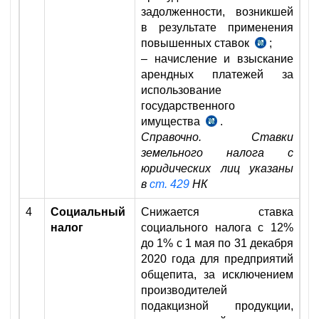
задолженности, возникшей
в результате применения
повышенных ставок
;
п.
– начисление и взыскание
4
арендных платежей за
УП-5978
использование
от
государственного
3.04.2020
имущества
.
п.
г.
Справочно. Ставки
15
земельного налога с
УП-5978
юридических лиц указаны
от
в
ст. 429
НК
3.04.2020
г.
4
Социальный
Снижается ставка
налог
социального налога с 12%
до 1% с 1 мая по 31 декабря
2020 года для предприятий
общепита, за исключением
производителей
подакцизной продукции,