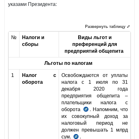
указами Президента:
Развернуть таблицу ⤢
№
Налоги и
Виды льгот и
сборы
преференций для
предприятий общепита
Льготы по налогам
1
Налог с
Освобождаются от уплаты
оборота
налога с 1 июля по 31
декабря 2020 года
предприятия общепита –
плательщики налога с
оборота
. Напомним, что
п.
их совокупный доход за
1
налоговый период не
№УП-6029
должен превышать 1 млрд
от
сум.
.
ст.
20.07.2020