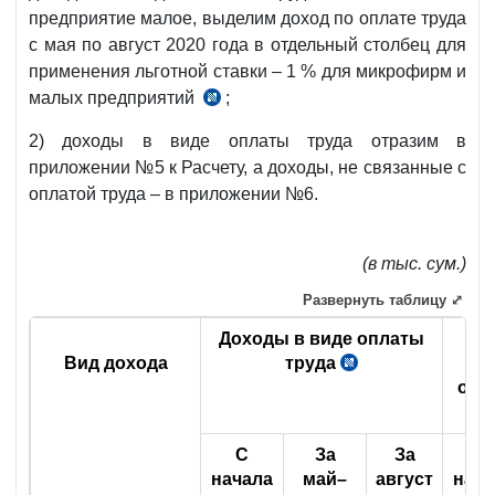
предприятие малое, выделим доход по оплате труда
с мая по август 2020 года в отдельный столбец для
применения льготной ставки – 1 % для микрофирм и
малых предприятий
;
п.4
УП-5996
2) доходы в виде оплаты труда отразим в
от
приложении №5 к Расчету, а доходы, не связанные с
18.05.2020
оплатой труда – в приложении №6.
г.
(в тыс. сум.)
Развернуть таблицу ⤢
Доходы в виде оплаты
До
Вид дохода
труда
св
опл
С
За
За
С
начала
май
–
август
нача