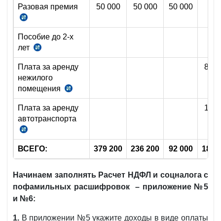
Разовая премия
50 000
50 000
50 000
ст.372
п.
НК
7.
Пособие до 2-х
ст.
лет
УП6029
372
от
НК
Плата за аренду
88 0
20.07.2020
нежилого
г.
помещения
п.
3.
Плата за аренду
16 0
ст.
автотранспорта
375
п.
НК
3.
ВСЕГО:
379 200
236 200
92 000
188 
ст.
375
НК
Начинаем заполнять Расчет НДФЛ и соцналога с
пофамильных расшифровок – приложение №5
и №6:
1.
В приложении №5 укажите доходы в виде оплаты