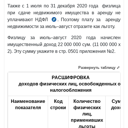
Также с 1 июля по 31 декабря 2020 года физлица
при сдаче недвижимого имущества в аренду не
уплачивают НДФЛ
. Поэтому плату за аренду
УП-6029
недвижимости за июль–август отразите как льготу.
от
20.07.2020
Физлицу за июль–август 2020 года начислен
г.
имущественный доход 22 000 000 сум. (11 000 000 х
2). Эту сумму укажите в стр. 0501 приложения №2.
Развернуть таблицу ⤢
РАСШИФРОВКА
доходов физических лиц, освобожденных от
налогообложения
Наименование
Код
Количество
Сумма
показателя
строки
физических
дохода
лиц,
применивших
льготы