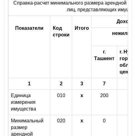
Справка-расчет минимального размера арендной пла
лиц, представляющих имущест
Доходы 
Показатели
Код
Итого
нежилых
строки
(к
г.
г. Нуку
Ташкент
города
облас
центр
1
2
3
7
8
Единица
010
х
200
измерения
имущества
Минимальный
020
х
0
размер
арендной