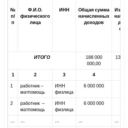
№
Ф.И.О.
ИНН
Общая сумма
Из ни
п/
физического
начисленных
начи
п
лица
доходов
дох
отч
пе
ИТОГО
188 000
13 00
000,00
1
2
3
4
1
работник –
ИНН
6 000 000
матпомощь
физлица
2
работник –
ИНН
6 000 000
матпомощь
физлица
…
…
…
…
…