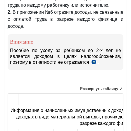
труда по каждому работнику или исполнителю.
2.
В приложении №6 отразите доходы, не связанные
с оплатой труда в разрезе каждого физлица и
дохода.
Внимание
Пособие по уходу за ребенком до 2-х лет не
является доходом в целях налогообложения,
поэтому в отчетности не отражается
.
п.9
УП-6029
от
20.07.2020
г.
Развернуть таблицу ⤢
Информация о начисленных имущественных доходах (
доходах в виде материальной выгоды, прочих доход
разрезе каждого физич