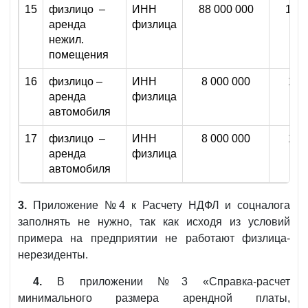
15
физлицо –
ИНН
88 000 000
11 0
аренда
физлица
нежил.
помещения
16
физлицо –
ИНН
8 000 000
1 0
аренда
физлица
автомобиля
17
физлицо –
ИНН
8 000 000
1 0
аренда
физлица
автомобиля
3.
Приложение №4 к Расчету НДФЛ и соцналога
заполнять не нужно, так как исходя из условий
примера на предприятии не работают физлица-
нерезиденты.
4.
В приложении №3 «Справка-расчет
минимального размера арендной платы,