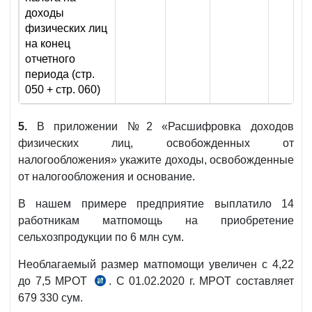
доходы
физических лиц
на конец
отчетного
периода (стр.
050 + стр. 060)
5.
В приложении №2 «Расшифровка доходов
физических лиц, освобожденных от
налогообложения» укажите доходы, освобожденные
от налогообложения и основание.
В нашем примере предприятие выплатило 14
работникам матпомощь на приобретение
сельхозпродукции по 6 млн сум.
Необлагаемый размер матпомощи увеличен с 4,22
до 7,5 МРОТ
. С 01.02.2020 г. МРОТ составляет
Указ
679 330 сум.
№УП-5986 от