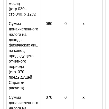
месяц
((стр.030–
стр.040) х 12%)
Сумма
060
0
х
х
доначисленного
налога на
доходы
физических лиц
на конец
предыдущего
отчетного
периода
(стр. 070
предыдущей
Справки-
расчета)
Сумма
070
0
х
х
доначисленного
налога на