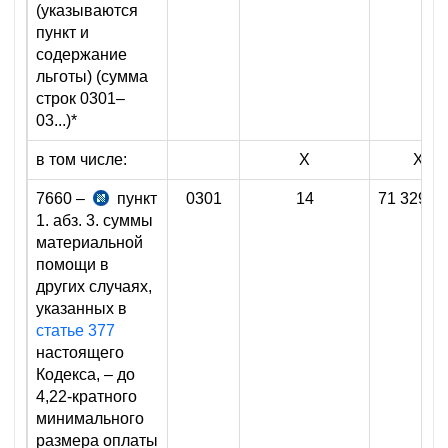
(указываются
пункт и
содержание
льготы) (сумма
строк 0301–
03...)*
в том числе:
X
X
7660 –
пункт
0301
14
71 329 6
ст.378
1. абз. 3. суммы
НК
материальной
помощи в
других случаях,
указанных в
статье 377
настоящего
Кодекса, – до
4,22-кратного
минимального
размера оплаты