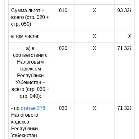
Сумма льгот –
010
X
93 329 6
всего (стр. 020 +
стр. 050)
в том числе:
X
X
а) в
020
X
71 329 6
соответствии с
Налоговым
кодексом
Республики
Узбекистан –
всего (стр. 030 +
стр. 040):
- по
статье 378
030
X
71 329 6
Налогового
кодекса
Республики
Узбекистан