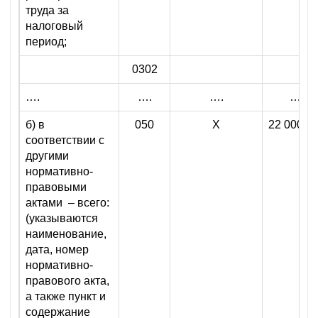
труда за
налоговый
период;
0302
….
….
….
….
б) в
050
X
22 000 0
соответствии с
другими
нормативно-
правовыми
актами – всего:
(указываются
наименование,
дата, номер
нормативно-
правового акта,
а также пункт и
содержание