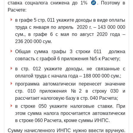
ставка соцналога снижена до 1%
. Поэтому в
п.4
Расчете:
УП-5996
от
в графе 5 стр. 011 укажите доходы в виде оплаты
18.05.2020
труда с января по апрель 2020 г. – 143 000 000
г.
сум., в графе 6 с мая по август 2020 года –
236 200 000 сум.
Общая сумма графы 3 строки 011 должна
совпасть с графой 6 приложения №5 к Расчету;
в стр. 012 укажите доходы, не связанные с
оплатой труда с начала года – 188 000 000 сум.;
программа автоматически перенесет значение
стр. 010 приложения №2 в строку 030 и
рассчитает налоговую базу в стр. 040 Расчета;
в строке 050 укажите налоговые ставки. При
этом сумма налога просчитается автоматически
в строке 060 Расчета, кроме суммы ИНПС.
Сумму начисленного ИНПС нужно ввести вручную.