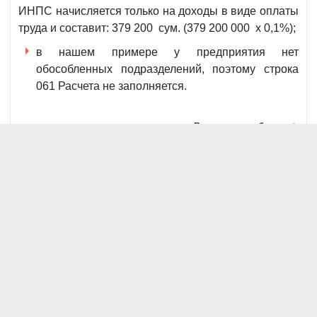
ИНПС начисляется только на доходы в виде оплаты
труда и составит: 379 200 сум. (379 200 000 х 0,1%);
в нашем примере у предприятия нет
обособленных подразделений, поэтому строка
061 Расчета не заполняется.
Развернуть таблицу ⤢
налога на доходы физиче
(заполняется нараст
(
Показатели
Код
Сумма
Итого
строки
начисленного
дохода