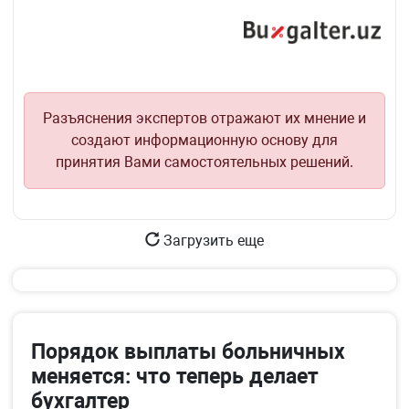
23
п.
прил.
20
к
прил.
ПКМ
к
№297
ПКМ
Разъяснения экспертов отражают их мнение и
от
№297
создают информационную основу для
18.10.2012
от
принятия Вами самостоятельных решений.
г.
18.10.2012
г.
Загрузить еще
Порядок выплаты больничных
меняется: что теперь делает
бухгалтер