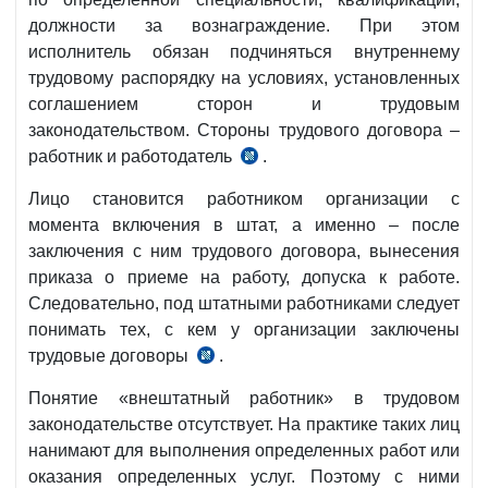
должности за вознаграждение. При этом
исполнитель обязан подчиняться внутреннему
трудовому распорядку на условиях, установленных
соглашением сторон и трудовым
законодательством. Стороны трудового договора –
работник и работодатель
.
ст.
72
Лицо становится работником организации с
ТК
момента включения в штат, а именно – после
заключения с ним трудового договора, вынесения
приказа о приеме на работу, допуска к работе.
Следовательно, под штатными работниками
следует
понимать тех, с кем у организации заключены
трудовые договоры
.
ч.
1
Понятие «внештатный работник» в трудовом
ст.
законодательстве отсутствует. На практике таких лиц
72
нанимают для выполнения определенных работ или
ТК
оказания определенных услуг. Поэтому с
ними