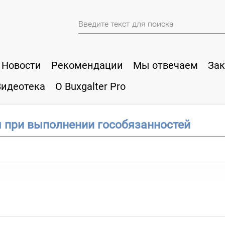
Новости
Рекомендации
Мы отвечаем
Зак
Видеотека
О Buxgalter Pro
 при выполнении гособязанностей
3 года. С 15 января 2024 года его направили в суд для уча