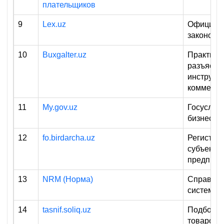
плательщиков
9
Lex.uz
Официаль
законов 
10
Buxgalter.uz
Практиче
разъясне
инструкци
коммента
11
My.gov.uz
Госуслуги
бизнеса
12
fo.birdarcha.uz
Регистра
субъекто
предприн
13
NRM (Норма)
Справочн
система
14
tasnif.soliq.uz
Подбор И
товаров и