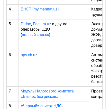
4
ЕНСТ (my.mehnat.uz)
Кадровый
трудовые
5
Didox
,
Factura.uz
и другие
Электрон
операторы ЭДО
документ
(
полный список
)
ЭСФ, ЭТ
договоры,
доверенн
6
nps.xb.uz
Автомати
система 
обработк
электрон
реестров
банка»
7
Модуль Налогового комитета
Проверка
«Бизнес без рисков»
контраге
8
«Черный» список НДС-