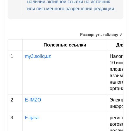
наличии активной ссылки на источник
или письменного разрешения редакции.
Развернуть таблицу ⤢
Полезные ссылки
Для ч
1
my3.soliq.uz
Налоги, о
10 июня 
площадк
взаимоде
налогов
органами
2
E-IMZO
Электрон
цифровая
3
E-ijara
регистра
договоро
недвижим