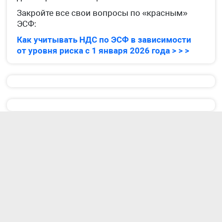
Закройте все свои вопросы по «красным»
ЭСФ:
Как учитывать НДС по ЭСФ в зависимости
от уровня риска с 1 января 2026 года > > >
ВЕБИНАРЫ «НОРМЫ» В
АВГУСТЕ:
20 августа 2026
Креативная индустрия: преференции и
льготы, условия применения