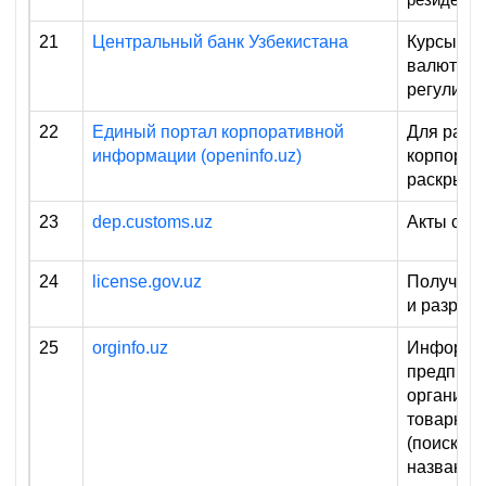
21
Центральный банк Узбекистана
Курсы ва
валютное
регулиро
22
Единый портал корпоративной
Для рабо
информации (openinfo.uz)
корпорат
раскрыти
23
dep.customs.uz
Акты свер
24
license.gov.uz
Получени
и разреш
25
orginfo.uz
Информа
предприя
организа
товарных
(поиск по
названию,