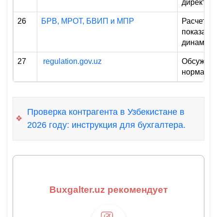
директор
26
БРВ, МРОТ, БВИП и МПР
Расчетны
показател
динамике
27
regulation.gov.uz
Обсужден
норматив
Проверка контрагента в Узбекистане в
❖
2026 году: инструкция для бухгалтера.
Buxgalter.uz рекомендует