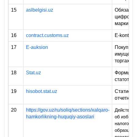
15
aslbelgisi.uz
Обязател
цифрова
маркиров
16
contract.customs.uz
E-kontract
17
E-auksion
Покупка 
имущества
торгах
18
Stat.uz
Формы
статотчет
19
hisobot.stat.uz
Статистик
отчетност
20
https://gov.uz/ru/soliq/sections/xalqaro-
Действую
hamkorlikning-huquqiy-asoslari
об избежа
налогообл
образцы с
резидентс