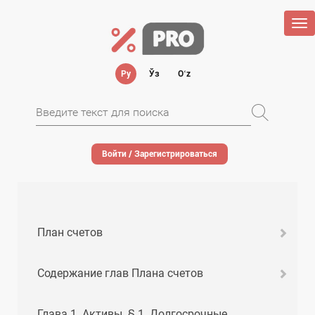
Tog
nav
Ру
Ўз
Oʻz
Войти / Зарегистрироваться
План счетов
Содержание глав Плана счетов
Глава 1. Активы. § 1. Долгосрочные