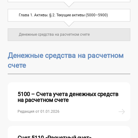
Глава 2. Обязательства. § 2.
Глава 1. Активы. § 2. Текущие активы (5000–5900)
Долгосрочные обязательства (7000–
6
7900)
Денежные средства на расчетном счете
Глава 3. Собственный капитал (8000–
7
8900)
Денежные средства на расчетном
счете
Глава 4. Доходы и расходы (9000–9900)
10
Глава 5. Забалансовые счета
5100 – Счета учета денежных средств
на расчетном счете
Редакция от 01.01.2026
Счет 5110 «Расчетный счет»