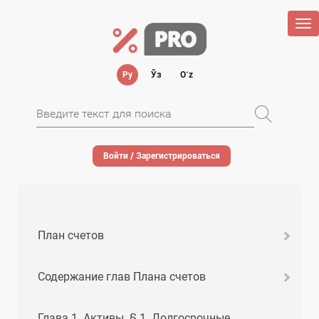
Tog
nav
Ру
Ўз
Oʻz
Войти / Зарегистрироваться
План счетов
Содержание глав Плана счетов
Глава 1. Активы. § 1. Долгосрочные