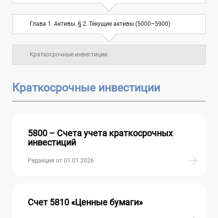
Глава 2. Обязательства. § 2.
Глава 1. Активы. § 2. Текущие активы (5000–5900)
Долгосрочные обязательства (7000–
6
7900)
Краткосрочные инвестиции
Глава 3. Собственный капитал (8000–
7
8900)
Краткосрочные инвестиции
Глава 4. Доходы и расходы (9000–9900)
10
Глава 5. Забалансовые счета
5800 – Счета учета краткосрочных
инвестиций
Редакция от 01.01.2026
Счет 5810 «Ценные бумаги»