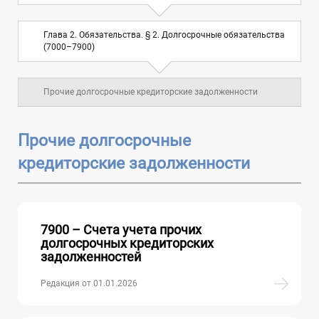
Глава 2. Обязательства. § 2.
Глава 2. Обязательства. § 2. Долгосрочные обязательства
Долгосрочные обязательства (7000–
6
(7000–7900)
7900)
Прочие долгосрочные кредиторские задолженности
Глава 3. Собственный капитал (8000–
7
8900)
Прочие долгосрочные
Глава 4. Доходы и расходы (9000–9900)
10
кредиторские задолженности
Глава 5. Забалансовые счета
7900 – Счета учета прочих
долгосрочных кредиторских
задолженностей
Редакция от 01.01.2026