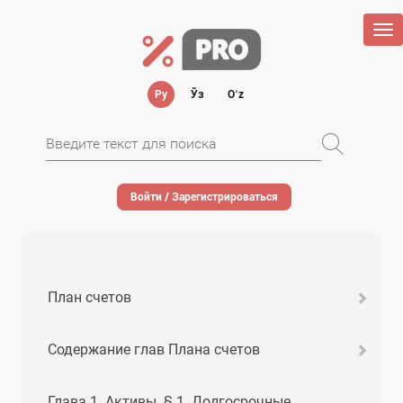
Tog
nav
Ру
Ўз
Oʻz
Войти / Зарегистрироваться
План счетов
Содержание глав Плана счетов
Глава 1. Активы. § 1. Долгосрочные