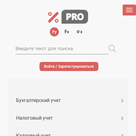
Tog
nav
Ру
Ўз
Oʻz
Войти / Зарегистрироваться
Бухгалтерский учет
Налоговый учет
Кадровый учет