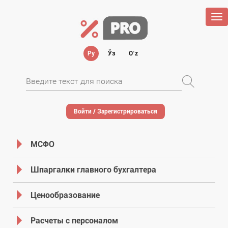
Tog
nav
Ру
Ўз
Oʻz
Войти / Зарегистрироваться
МСФО
Шпаргалки главного бухгалтера
Ценообразование
Расчеты с персоналом