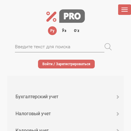
Tog
nav
Ру
Ўз
Oʻz
Войти / Зарегистрироваться
Бухгалтерский учет
Налоговый учет
Кадровый учет