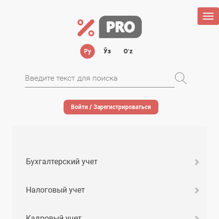
Tog
nav
Ру
Ўз
Oʻz
Войти / Зарегистрироваться
Бухгалтерский учет
Налоговый учет
Кадровый учет