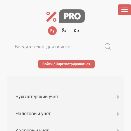
Tog
nav
Ру
Ўз
Oʻz
Войти / Зарегистрироваться
Бухгалтерский учет
Налоговый учет
Кадровый учет