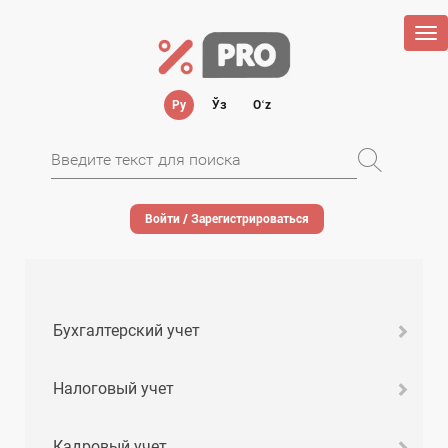
Tog
nav
Ру
Ўз
Oʻz
Войти / Зарегистрироваться
Бухгалтерский учет
Налоговый учет
Кадровый учет