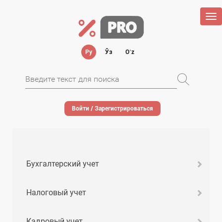
Tog
nav
Ру
Ўз
Oʻz
Войти / Зарегистрироваться
Бухгалтерский учет
Налоговый учет
Кадровый учет