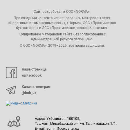
Сайт разработан в ООО «NORMA».
При создании контента использовались материалы газет
«Налоговые и таможенные вести», «Норма», ЭСС «Практическая
бухгалтерия» и ЭСС «Практическое налогообложение».
Копирование материалов сайта без согласования с
администрацией ресурса запрещено.
© ООО «NORMA», 2019–2026. Все права защищены.
Наша страница
на Facebook
Канал в телеграм
@buh_uz
Адрес: Узбекистан, 100105,
Ташкент, Мирабадский р-н, ул. Таллимаржон, 1/1.
E-mail: admin@buxgalter.uz