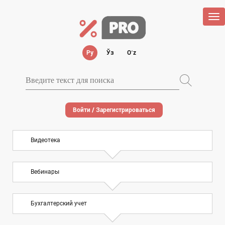
Tog
nav
Ру
Ўз
Oʻz
Войти / Зарегистрироваться
Видеотека
Вебинары
Бухгалтерский учет